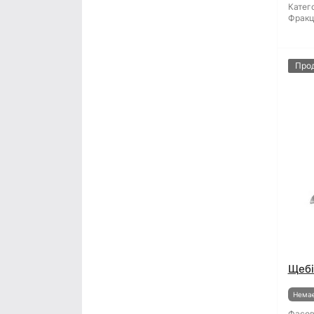
Катего
Фракц
Про
Щебі
Немає
Фасов