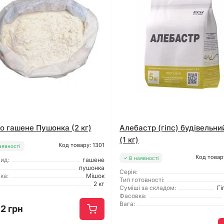
о гашене Пушонка (2 кг)
Алебастр (гіпс) будівельни
(1 кг)
Код товару: 1301
аявності
Код товар
В наявності
ид:
гашене
пушонка
Серія:
ка:
Мішок
Тип готовності:
2 кг
Суміші за складом:
Гі
Фасовка:
Вага:
2 грн