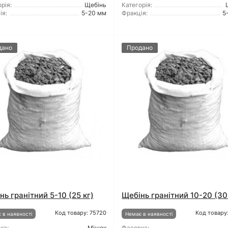
рія:
Щебінь
Категорія:
ія:
5-20 мм
Фракція:
5
дано
Продано
нь гранітний 5-10 (25 кг)
Щебінь гранітний 10-20 (30
Код товару: 75720
Код товару
 в наявності
Немає в наявності
ка:
Мішок
Фасовка: