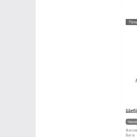
Про
Щебі
Немає
Фасов
Вага: