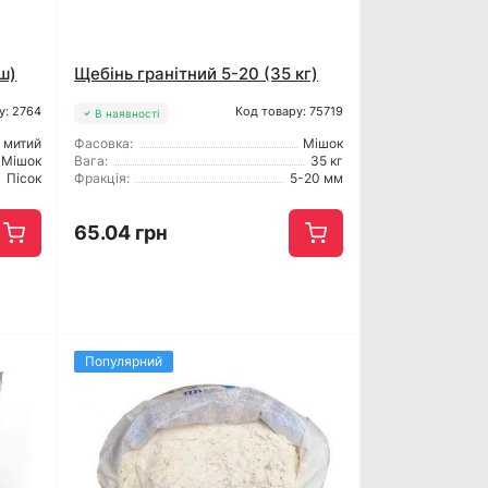
ш)
Щебінь гранітний 5-20 (35 кг)
у: 2764
Код товару: 75719
В наявності
митий
Фасовка:
Мішок
Мішок
Вага:
35 кг
Пісок
Фракція:
5-20 мм
65.04 грн
Популярний