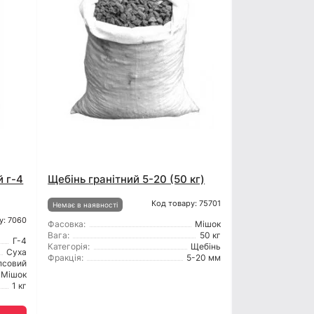
й г-4
Щебінь гранітний 5-20 (50 кг)
Код товару: 75701
Немає в наявності
у: 7060
Фасовка:
Мішок
Вага:
50 кг
Г-4
Категорія:
Щебінь
Суха
Фракція:
5-20 мм
псовий
Мішок
1 кг