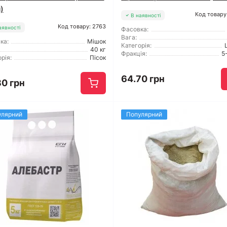
)
Код товару
В наявності
Код товару: 2763
аявності
Фасовка:
Вага:
ка:
Мішок
Категорія:
40 кг
Фракція:
5
рія:
Пісок
64.70 грн
30 грн
улярний
Популярний