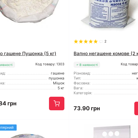
2
о гашене Пушонка (5 кг)
Вапно негашене комове (2 
Код товару: 1303
Код товар
аявності
В наявності
ид:
гашене
Різновид:
не
пушонка
Тип:
ка:
Мішок
Фасовка:
5 кг
Вага:
Категорія:
84 грн
73.90 грн
улярний