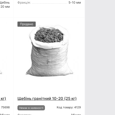
Щебінь
Фракція:
5-10 мм
-20 мм
Продано
 кг)
Щебінь гранітний 10-20 (25 кг)
: 75698
Код товару: 4129
Немає в наявності
Мішок
Фасовка:
Мішок