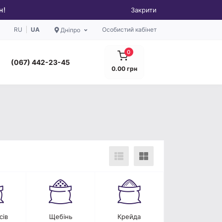
н!
Закрити
RU
UA
Особистий кабінет
Дніпро
0
(067) 442-23-45
0.00 грн
сів
Щебінь
Крейда