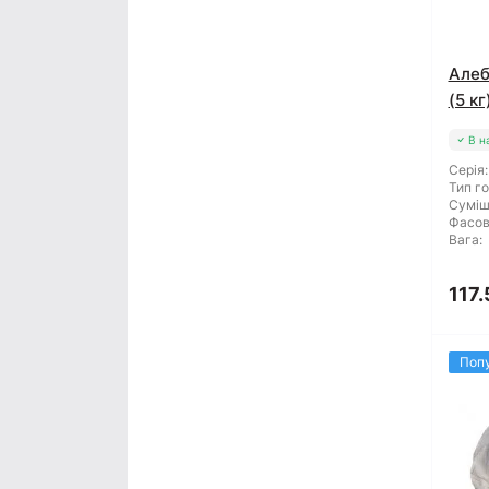
Алеб
(5 кг
В н
Серія:
Тип го
Суміш
Фасов
Вага:
117.
Поп