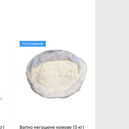
Популярний
кг)
Вапно негашене комове (5 кг)