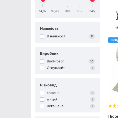
14,97
97,43
180
262
345
К
Наявність
В наявності
11
Поп
Виробник
BudProstir
10
Стоунлайт
1
Різновид
гашене
2
митий
1
негашене
2
Пісо