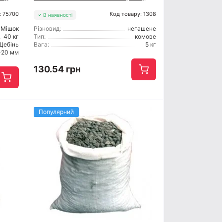
: 75700
Код товару: 1308
В наявності
Мішок
Різновид:
негашене
40 кг
Тип:
комове
Щебінь
Вага:
5 кг
-20 мм
130.54 грн
Популярний