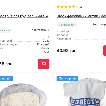
2
астр (гіпс) будівельний г-4
Пісок фасований митий (ме
)
Код товар
В наявності
Код товару: 6
аявності
Різновид:
Фасовка:
Г-4
Категорія:
товності:
Суха
і за складом:
Гіпсовий
ка:
Мішок
40.92 грн
5 кг
55 грн
улярний
Популярний