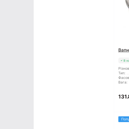
Вапн
В н
Різнов
Тип:
Фасов
Вага:
131.
Поп