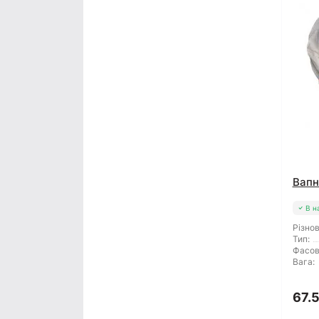
Вапн
В н
Різнов
Тип:
Фасов
Вага:
67.5