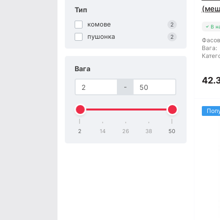
(меш
Тип
комове
2
В н
пушонка
2
Фасов
Вага:
Катего
Вага
42.
-
Поп
2
14
26
38
50