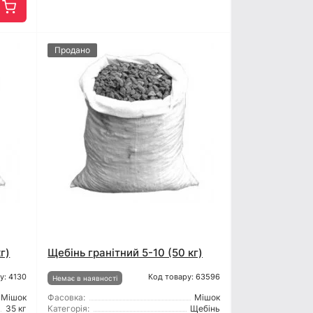
Продано
г)
Щебінь гранітний 5-10 (50 кг)
у: 4130
Код товару: 63596
Немає в наявності
Мішок
Фасовка:
Мішок
35 кг
Категорія:
Щебінь