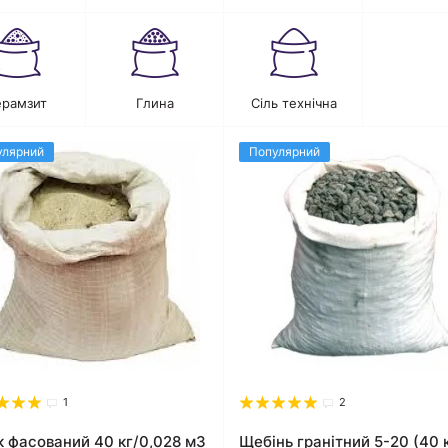
ерамзит
Глина
Сіль технічна
улярний
Популярний
1
2
к фасований 40 кг/0,028 м3
Щебінь гранітний 5-20 (40 