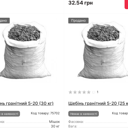
32.54 грн
дано
Продано
1
нь гранітний 5-20 (30 кг)
Щебінь гранітний 5-20 (25 к
Код товару: 75702
Код товар
 в наявності
Немає в наявності
ка:
Мішок
Фасовка:
30 кг
Вага: