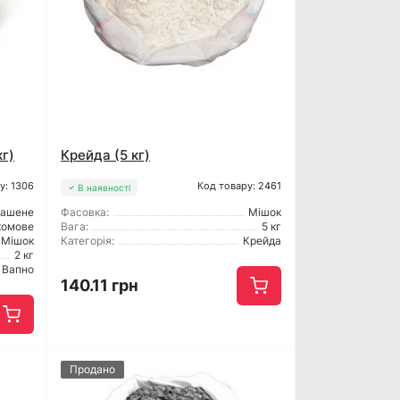
кг)
Крейда (5 кг)
у: 1306
Код товару: 2461
В наявності
гашене
Фасовка:
Мішок
комове
Вага:
5 кг
Мішок
Категорія:
Крейда
2 кг
Вапно
140.11 грн
Продано