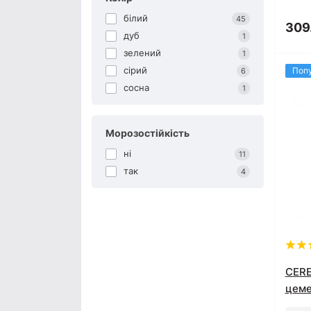
білий
45
309
дуб
1
зелений
1
сірий
Поп
6
сосна
1
Морозостійкість
ні
11
так
4
CERE
цеме