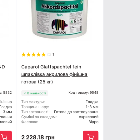
1
ND
Caparol Glattspachtel fein
шпаклівка акрилова фінішна
готова (25 кг)
у: 5832
Код товару: 9548
В наявності
інішна
Тип фактури:
Гладка
Гладка
Товщина шару:
1-3 мм
3 мм
Тип готовності:
Готова до застосування
ування
Суміші за складом:
Акриловий
иловий
Фасовка:
Відро
2 228.18 грн