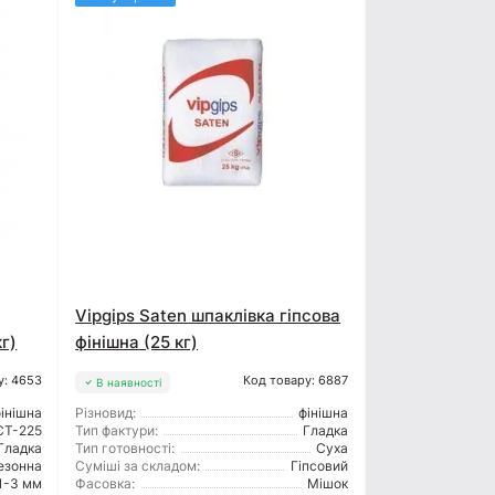
Vipgips Saten шпаклівка гіпсова
г)
фінішна (25 кг)
у: 4653
Код товару: 6887
В наявності
інішна
Різновид:
фінішна
CT-225
Тип фактури:
Гладка
Гладка
Тип готовності:
Суха
езонна
Суміші за складом:
Гіпсовий
1-3 мм
Фасовка:
Мішок