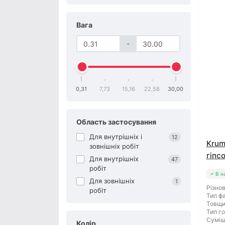
Вага
-
0,31
7,73
15,16
22,58
30,00
Область застосування
Для внутрішніх і
12
Krum
зовнішніх робіт
гіпсо
Для внутрішніх
47
робіт
В н
Для зовнішніх
1
Різнов
робіт
Тип фа
Товщи
Тип го
Суміш
Колір