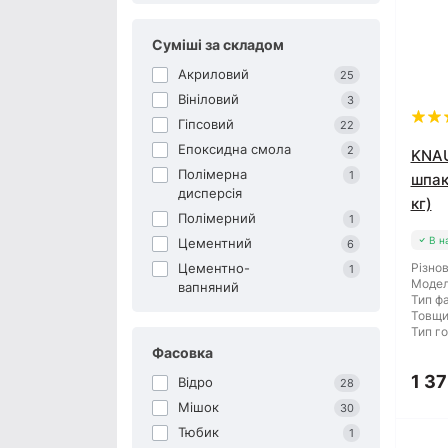
Суміші за складом
Акриловий
25
Вініловий
3
Гіпсовий
22
Епоксидна смола
2
KNAU
Полімерна
1
шпак
дисперсія
кг)
Полімерний
1
В н
Цементний
6
Цементно-
Різнов
1
Модел
вапняний
Тип фа
Товщи
Тип го
Фасовка
1 37
Відро
28
Мішок
30
Тюбик
1