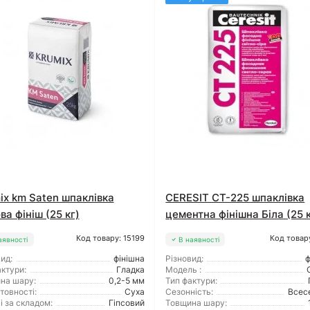
ix km Saten шпаклівка
CERESIT CT-225 шпаклівка
ва фініш (25 кг)
цементна фінішна Біла (25 к
Код товару: 15199
Код товар
аявності
В наявності
ид:
фінішна
Різновид:
ф
ктури:
Гладка
Модель :
на шару:
0,2-5 мм
Тип фактури:
товності:
Суха
Сезонність:
Всес
і за складом:
Гіпсовий
Товщина шару: