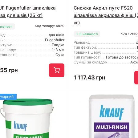
F Fugenfuller шпаклівка
Снєжка Акрил-путс FS20
ва для швів (25 кг)
шпаклівка акрилова фініш (
кг)
Код товару: 4829
аявності
Код товар
В наявності
ид:
для швів
ь :
Fugenfuller
Різновид:
ф
ктури:
Гладка
Тип фактури:
на шару:
1-3 мм
Товщина шару:
товності:
Суха
Тип готовності:
Готова до застос
Суміші за складом:
Акр
.55 грн
1 117.43 грн
улярний