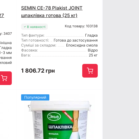
SEMIN СЕ-78 Plakist JOINT
27
шпаклівка готова (25 кг)
Код товару: 103138
В наявності
у: 3407
Тип фактури:
Гладка
Тип готовності:
Готова до застосування
інішна
Суміші за складом:
Епоксидна смола
Гладка
Фасовка:
Відро
1-3 мм
Вага:
25 кг
ування
иловий
1 806.72 грн
Популярний