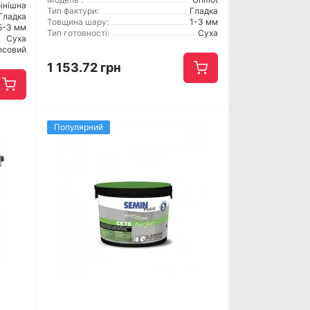
інішна
Тип фактури:
Гладка
Гладка
Товщина шару:
1-3 мм
5-3 мм
Тип готовності:
Суха
Суха
псовий
1 153.72 грн
Популярний