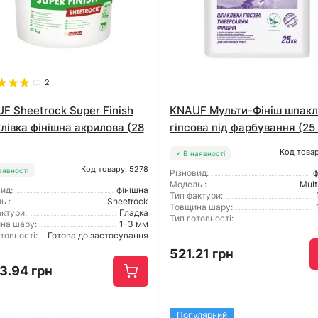
2
F Sheetrock Super Finish
KNAUF Мульти-Фініш шпакл
лівка фінішна акрилова (28
гіпсова під фарбування (25 
Код товар
В наявності
Код товару: 5278
аявності
Різновид:
ф
Модель :
Mult
ид:
фінішна
Тип фактури:
ь :
Sheetrock
Товщина шару:
ктури:
Гладка
Тип готовності:
на шару:
1-3 мм
товності:
Готова до застосування
521.21 грн
3.94 грн
Популярний