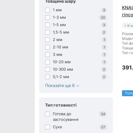
Товщина шару
KNAU
1 мм
3
гіпсо
1-3 мм
20
1-5 мм
3
В н
1,5-5 мм
2
Різнов
Модел
2 мм
1
Тип фа
2-10 мм
1
Товщи
Тип го
3 мм
1
10-20 мм
1
391
10-300 мм
2
0,1-2 мм
2
Показати ще 6
Поп
Тип готовності
Готова до
34
застосування
Суха
27