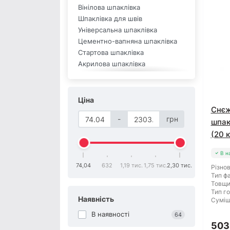
Вінілова шпаклівка
Шпаклівка для швів
Універсальна шпаклівка
Цементно-вапняна шпаклівка
Стартова шпаклівка
Акрилова шпаклівка
Шпаклівка для внутрішніх робіт
Гіпсова шпаклівка
Вологостійка шпаклівка
Ціна
Шпаклівка біла
Снєж
-
грн
Шпаклівка цементна
шпак
Фінішна шпаклівка
(20 к
Шпаклівка KRUMIX
Шпаклівка TIGOR
В н
Шпаклівка Front
74,04
632
1,19 тис.
1,75 тис.
2,30 тис.
Різнов
Тип фа
Шпаклівка VIPGIPS
Товщи
Шпаклівка SEMIN
Тип го
Наявність
Шпаклівка Stabill
Суміш
Шпаклівка Кнауф
В наявності
64
Шпаклівка Эльф
503