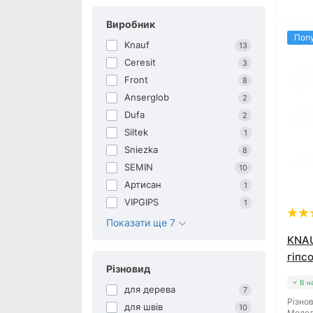
Шпаклівка Снєжка
Шпаклівка Артисан
Виробник
Шпаклівка Dufa
Поп
Knauf
13
Шпаклівка Ceresit
Ceresit
3
Шпаклівка Caparol
Front
Шпаклівка Aygips
8
Шпаклівка Anserglob
Anserglob
2
Dufa
2
Siltek
1
Sniezka
8
SEMIN
10
Артисан
1
VIPGIPS
1
Показати ще 7
KNAU
гіпсо
Різновид
В н
для дерева
7
Різнов
для швів
10
Модел