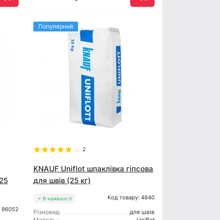
Популярний
2
KNAUF Uniflot шпаклівка гіпсова
(25
для швів (25 кг)
Код товару: 4840
В наявності
: 96052
Різновид:
для швів
Модель :
Uniflot