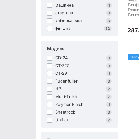
машинна
Тип фа
1
Товщи
стартова
1
Тип го
універсальна
3
фінішна
32
287.
Модель
Поп
CD-24
1
CT-225
1
CT-29
1
Fugenfuller
3
HP
2
Multi-finish
2
Polymer Finish
1
Sheetrock
3
Uniflot
2