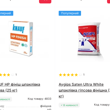
улярний
Популярний
1
1
F HP фініш шпаклівка
Aygips Saten Ultra White
ва (25 кг)
шпаклівка гіпсова фінішна 
кг)
Код товару: 4833
аявності
Код товару
В наявності
ид:
фінішна
ь :
HP