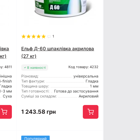
1
івка
Ельф Д-60 шпаклівка акрилова
кг)
(27 кг)
у: 4811
Код товару: 4232
В наявності
інішна
Різновид:
універсальна
i-finish
Тип фактури:
Гладка
Гладка
Товщина шару:
1 мм
1-3 мм
Тип готовності:
Готова до застосування
Суха
Суміші за складом:
Акриловий
1 243.58 грн
Популярний