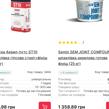
2
ка Акрил-путс ST10
Semin SEM JOINT COMPOU
лівка гіпсова старт+фініш
шпаклівка акрилова готова
г)
фініш (25 кг)
Код товару: 3404
Код товар
аявності
В наявності
ид:
універсальна
Різновид:
ф
ктури:
Гладка
Тип фактури:
на шару:
10-300 мм
Товщина шару:
товності:
Готова до застосування
Тип готовності:
Готова до застос
і за складом:
Гіпсовий
Суміші за складом:
Акр
.98 грн
1 358.89 грн