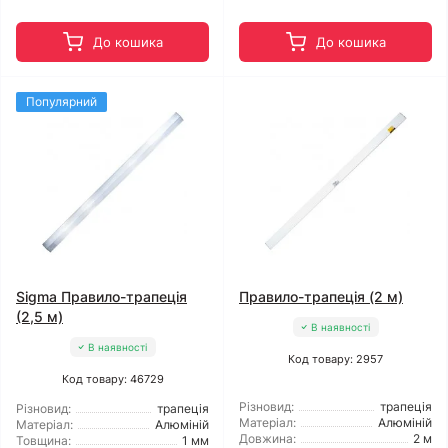
До кошика
До кошика
Популярний
Sigma Правило-трапеція
Правило-трапеція (2 м)
(2,5 м)
В наявності
В наявності
Код товару: 2957
Код товару: 46729
Різновид:
трапеція
Різновид:
трапеція
Матеріал:
Алюміній
Матеріал:
Алюміній
Довжина:
2 м
Товщина:
1 мм