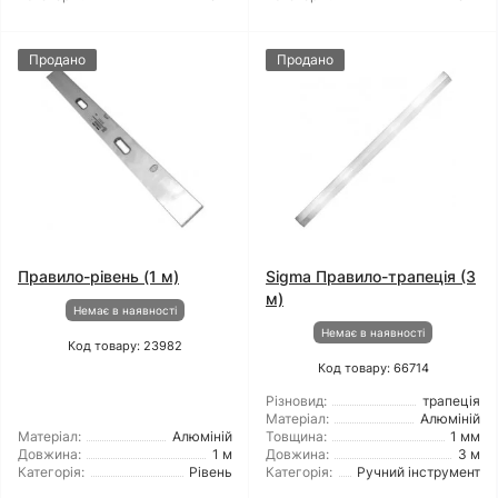
Продано
Продано
Правило-рівень (1 м)
Sigma Правило-трапеція (3
м)
Немає в наявності
Немає в наявності
Код товару: 23982
Код товару: 66714
Різновид:
трапеція
Матеріал:
Алюміній
Матеріал:
Алюміній
Товщина:
1 мм
Довжина:
1 м
Довжина:
3 м
Категорія:
Рівень
Категорія:
Ручний інструмент