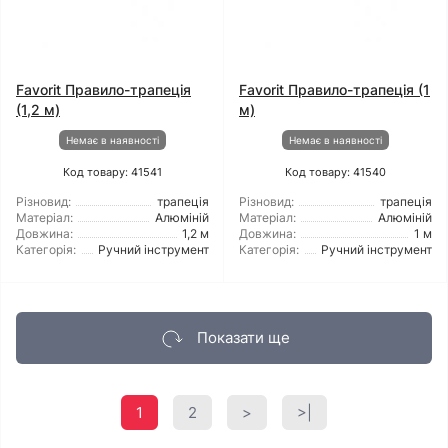
Favorit Правило-трапеція
Favorit Правило-трапеція (1
(1,2 м)
м)
Немає в наявності
Немає в наявності
Код товару: 41541
Код товару: 41540
Різновид:
трапеція
Різновид:
трапеція
Матеріал:
Алюміній
Матеріал:
Алюміній
Довжина:
1,2 м
Довжина:
1 м
Категорія:
Ручний інструмент
Категорія:
Ручний інструмент
Показати ще
1
2
>
>|