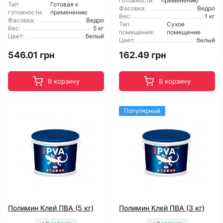
готовности:
применению
Тип
Готовая к
Фасовка:
Ведро
готовности:
применению
Вес:
1 кг
Фасовка:
Ведро
Тип
Сухое
Вес:
5 кг
помещения:
помещение
Цвет:
белый
Цвет:
белый
546.01 грн
162.49 грн
В корзину
В корзину
Популярный
Полимин Клей ПВА (5 кг)
Полимин Клей ПВА (3 кг)