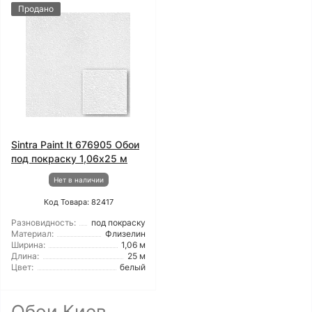
Продано
Sintra Paint It 676905 Обои
под покраску 1,06x25 м
Нет в наличии
Код Товара: 82417
Разновидность:
под покраску
Материал:
Флизелин
Ширина:
1,06 м
Длина:
25 м
Цвет:
белый
Обои Киев