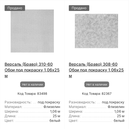
Продано
Продано
Версаль (Браво) 310-60
Версаль (Браво) 308-60
Обои под покраску 1,06x25
Обои под покраску 1,06x25
м
м
Нет в наличии
Нет в наличии
Код Товара: 83498
Код Товара: 82367
Разновидность:
под покраску
Разновидность:
под покраску
Материал:
Флизелин
Материал:
Флизелин
Ширина:
1,06 м
Ширина:
1,06 м
Длина:
25 м
Длина:
25 м
Цвет:
белый
Цвет:
белый