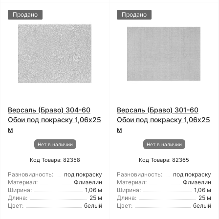
Продано
Продано
Версаль (Браво) 304-60
Версаль (Браво) 301-60
Обои под покраску 1,06x25
Обои под покраску 1,06x25
м
м
Нет в наличии
Нет в наличии
Код Товара: 82358
Код Товара: 82365
Разновидность:
под покраску
Разновидность:
под покраску
Материал:
Флизелин
Материал:
Флизелин
Ширина:
1,06 м
Ширина:
1,06 м
Длина:
25 м
Длина:
25 м
Цвет:
белый
Цвет:
белый