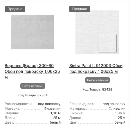
Продано
Продано
Версаль (Браво) 300-60
Sintra Paint It 912003 Обои
Обои под покраску 1,06x25
под покраску 1,06x25 м
м
Нет в наличии
Нет в наличии
Код Товара: 82428
Код Товара: 82364
Разновидность:
под покраску
Разновидность:
под покраску
Материал:
Флизелин
Материал:
Флизелин
Ширина:
1,06 м
Ширина:
1,06 м
Длина:
25 м
Длина:
25 м
Цвет:
белый
Цвет:
белый