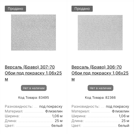
Продано
Продано
Версаль (Браво) 307-70
Версаль (Браво) 306-70
Обои под покраску 1,06x25
Обои под покраску 1,06x25
м
м
Нет в наличии
Нет в наличии
Код Товара: 83495
Код Товара: 82366
Разновидность:
под покраску
Разновидность:
под покраску
Материал:
Флизелин
Материал:
Флизелин
Ширина:
1,06 м
Ширина:
1,06 м
Длина:
25 м
Длина:
25 м
Цвет:
белый
Цвет:
белый