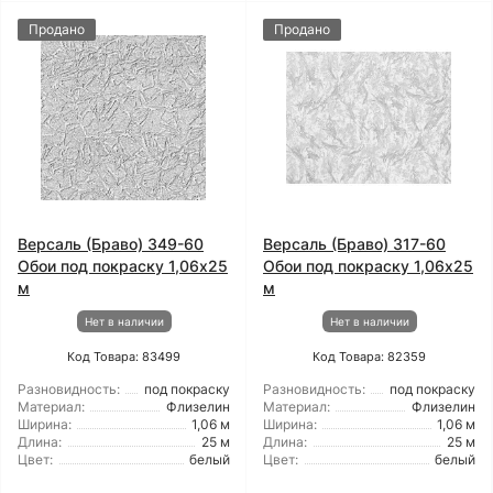
Продано
Продано
Версаль (Браво) 349-60
Версаль (Браво) 317-60
Обои под покраску 1,06x25
Обои под покраску 1,06x25
м
м
Нет в наличии
Нет в наличии
Код Товара: 83499
Код Товара: 82359
Разновидность:
под покраску
Разновидность:
под покраску
Материал:
Флизелин
Материал:
Флизелин
Ширина:
1,06 м
Ширина:
1,06 м
Длина:
25 м
Длина:
25 м
Цвет:
белый
Цвет:
белый