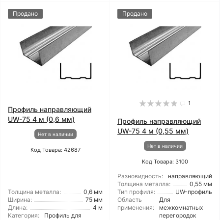
Продано
Продано
1
Профиль направляющий
UW-75 4 м (0,6 мм)
Профиль направляющий
UW-75 4 м (0,55 мм)
Нет в наличии
Нет в наличии
Код Товара: 42687
Код Товара: 3100
Разновидность:
направляющий
Толщина металла:
0,55 мм
Толщина металла:
0,6 мм
Тип профиля:
UW-профиль
Ширина:
75 мм
Область
Для
Длина:
4 м
применения:
межкомнатных
Категория:
Профиль для
перегородок