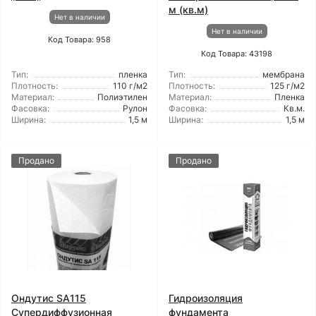
м (кв.м)
Нет в наличии
Нет в наличии
Код Товара: 958
Код Товара: 43198
Тип:
пленка
Тип:
мембрана
Плотность:
110 г/м2
Плотность:
125 г/м2
Материал:
Полиэтилен
Материал:
Пленка
Фасовка:
Рулон
Фасовка:
Кв.м.
Ширина:
1,5 м
Ширина:
1,5 м
Продано
Продано
Ондутис SA115
Гидроизоляция
Супердиффузионная
фундамента