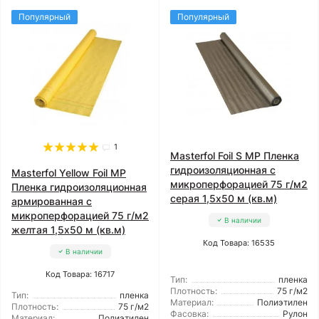
Популярный
Популярный
1
Masterfol Foil S MP Пленка
гидроизоляционная с
Masterfol Yellow Foil MP
микроперфорацией 75 г/м2
Пленка гидроизоляционная
серая 1,5x50 м (кв.м)
армированная с
микроперфорацией 75 г/м2
В наличии
желтая 1,5x50 м (кв.м)
Код Товара: 16535
В наличии
Код Товара: 16717
Тип:
пленка
Плотность:
75 г/м2
Тип:
пленка
Материал:
Полиэтилен
Плотность:
75 г/м2
Фасовка:
Рулон
Материал:
Полиэтилен