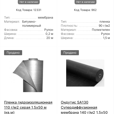
Нет в наличии
Нет в наличии
Код Товара: 12331
Код Товара: 962
Тип:
мембрана
Материал:
Битумно-
Тип:
пленка
полимерный
Плотность:
90 г/м2
Фасовка:
Рулон
Материал:
Полиэтилен
Ширина:
0,2 м
Фасовка:
Рулон
Длина:
20 м
Ширина:
1,5 м
Продано
Продано
Пленка гидроизоляционная
Ондутис SA130
110 г/м2 серая 1,5x50 м
Супердиффузионная
(кв.м)
мембрана 140 г/м2 1,5x50