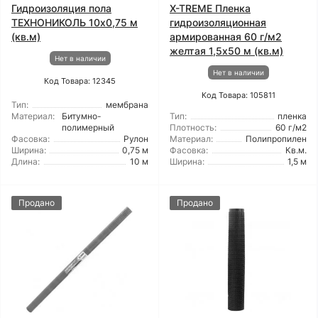
Гидроизоляция пола
X-TREME Пленка
ТЕХНОНИКОЛЬ 10x0,75 м
гидроизоляционная
(кв.м)
армированная 60 г/м2
желтая 1,5x50 м (кв.м)
Нет в наличии
Нет в наличии
Код Товара: 12345
Код Товара: 105811
Тип:
мембрана
Материал:
Битумно-
Тип:
пленка
полимерный
Плотность:
60 г/м2
Фасовка:
Рулон
Материал:
Полипропилен
Ширина:
0,75 м
Фасовка:
Кв.м.
Длина:
10 м
Ширина:
1,5 м
Продано
Продано