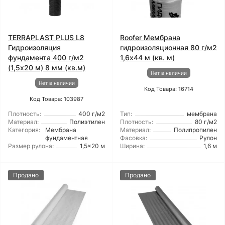
TERRAPLAST PLUS L8
Roofer Мембрана
Гидроизоляция
гидроизоляционная 80 г/м2
фундамента 400 г/м2
1,6x44 м (кв. м)
(1,5x20 м) 8 мм (кв.м)
Нет в наличии
Нет в наличии
Код Товара: 16714
Код Товара: 103987
Плотность:
400 г/м2
Тип:
мембрана
Материал:
Полиэтилен
Плотность:
80 г/м2
Категория:
Мембрана
Материал:
Полипропилен
фундаментная
Фасовка:
Рулон
Размер рулона:
1,5x20 м
Ширина:
1,6 м
Продано
Продано