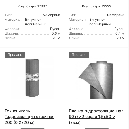
Код Товара: 12332
Код Товара: 12333
Тип:
мембрана
Тип:
мембрана
Материал:
Битумно-
Материал:
Битумно-
полимерный
полимерный
Фасовка:
Рулон
Фасовка:
Рулон
Ширина:
0,6 м
Ширина:
0,4 м
Длина:
20 м
Длина:
20 м
Продано
Продано
Технониколь
Пленка гидроизоляционная
Гидроизоляция отсечная
90 г/м2 серая 1,5x50 м
200 (0,2x20 м)
(кв.м)