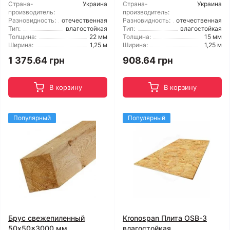
Страна-
Украина
Страна-
Украина
производитель:
производитель:
Разновидность:
отечественная
Разновидность:
отечественная
Тип:
влагостойкая
Тип:
влагостойкая
Толщина:
22 мм
Толщина:
15 мм
Ширина:
1,25 м
Ширина:
1,25 м
1 375.64 грн
908.64 грн
В корзину
В корзину
Популярный
Популярный
Брус свежепиленный
Kronospan Плита OSB-3
50x50x3000 мм
влагостойкая