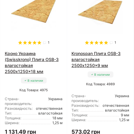
1
1
Кроно Украина
Kronospan Плита OSB-3
(Swisskrono) Плита OSB-3
влагостойкая
влагостойкая
2500x1250x9 мм
2500x1250x18 мм
В наличии
В наличии
Код Товара: 4989
Код Товара: 4975
Страна-
Украина
Страна-
Украина
производитель:
производитель:
Разновидность:
отечественная
Разновидность:
отечественная
Тип:
влагостойкая
Тип:
влагостойкая
Толщина:
9 мм
Толщина:
18 мм
Ширина:
1,25 м
Ширина:
1,25 м
1 131.49 грн
573.02 грн