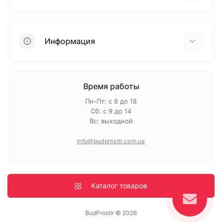
Гипсокартон
OSB
Информация
Пенопласт
Пенополистирол
Доставка
Минеральная вата
Оплата
Время работы
Клей для плитки
Контакты
Пн-Пт: с 8 до 18
Гарантия и возврат
Сб: с 9 до 14
Вс: выходной
Про магазин
Политика конфиденциальности
info@budprostir.com.ua
Блог
Карта сайта
Производители
Каталог товаров
BudProstir © 2026