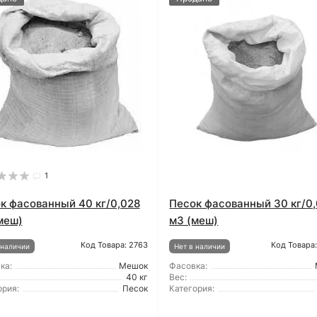
1
к фасованный 40 кг/0,028
Песок фасованный 30 кг/0,
меш)
м3 (меш)
Код Товара: 2763
Код Товара
 наличии
Нет в наличии
ка:
Мешок
Фасовка:
40 кг
Вес:
ория:
Песок
Категория: