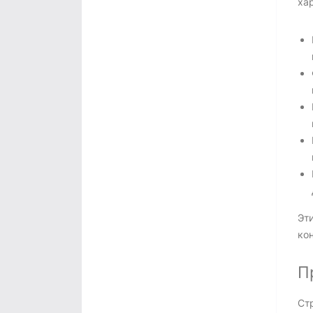
ха
Эти
кон
П
Стр