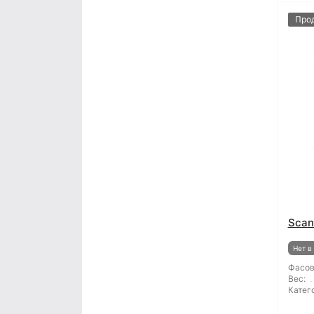
Про
Scan
Нет в
Фасов
Вес:
Катег