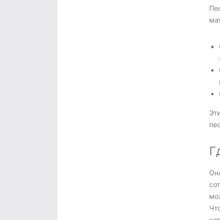
Пе
ма
Эт
пес
Г
Онл
со
мо
Что
кот