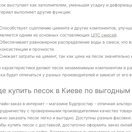
сок выступает как заполнителем, уменьшая усадку и деформаци
териал выполняет другие функции:
Способствует сцеплению цемента и других компонентов, улучш
является одним из основных составляющих
ЦПС смесей
.
Обеспечивает равномерное распределение воды в смеси, что 
консистенции и прочности.
Снижает затраты на цемент, так как цена на песок значительно 
и характеристики делают песок незаменимым компонентом в ра
ка будет отличаться у разных производителей и зависит от его 
де купить песок в Киеве по выгодным
айн-заказ в интернет – магазине Будпростир - отличная альтер
трудничеству с проверенными производителями качество товаро
жно заказать песок легко и выгодно. Доступны разные фасовки.
бы купить песок с доставкой, достаточно оформить заказ онлай
орые указаны на сайте. Доставка песка выполняется не только 