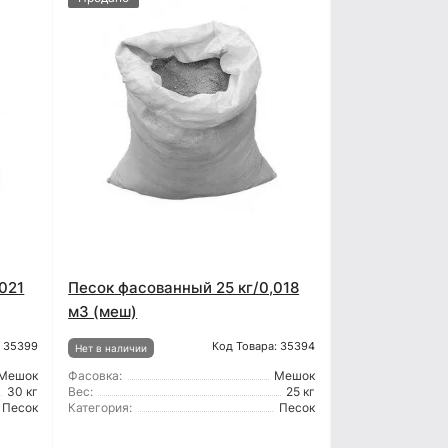
021
Песок фасованный 25 кг/0,018
м3 (меш)
: 35399
Код Товара: 35394
Нет в наличии
Мешок
Фасовка:
Мешок
30 кг
Вес:
25 кг
Песок
Категория:
Песок