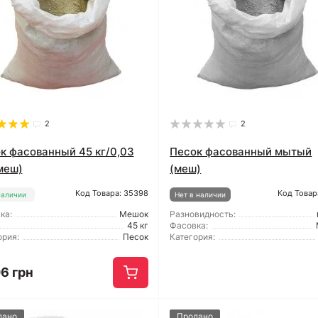
2
2
к фасованный 45 кг/0,03
Песок фасованный мытый
меш)
(меш)
Код Товара: 35398
Код Товар
наличии
Нет в наличии
ка:
Мешок
Разновидность:
45 кг
Фасовка:
ория:
Песок
Категория:
6 грн
дано
Продано