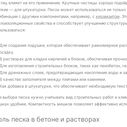
стиц влияет на его применение. Крупные частицы хорошо подойд
кие — для штукатурки. Песок может использоваться не только в
мбинации с другими компонентами, например, с
керамзитом
. Э
плоизоляционные свойства и способствует улучшению структур
пользоваться:
Для создания подушки, которая обеспечивает равномерное рас
осадку.
В растворах для кладки кирпичей и блоков, обеспечивая прочно
Для изготовления строительных блоков, таких как пенобетон, га
Для дренажных слоев, предотвращающих накопление воды и з
В качестве заполнителя между плитами или камнями.
Как добавка в штукатурке, что обеспечивает необходимую текст
и выборе песка нужно учитывать вид строительных работ и клим
шках удобнее. Компактность мешков позволяет эффективно испо
оль песка в бетоне и растворах