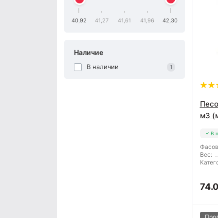
40,92
41,27
41,61
41,96
42,30
Наличие
В наличии
1
Песо
м3 (
В 
Фасов
Вес:
Катег
74.0
Про