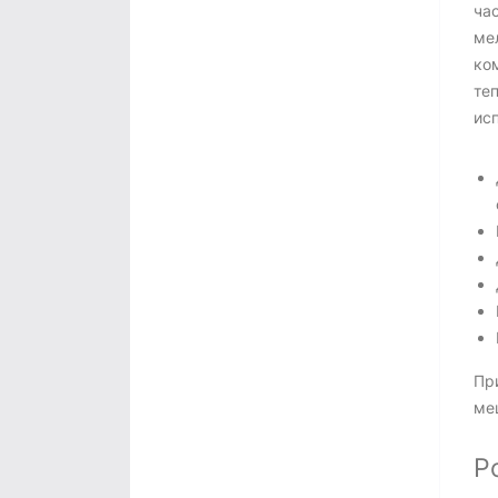
ча
мел
ко
те
ис
Пр
ме
Р