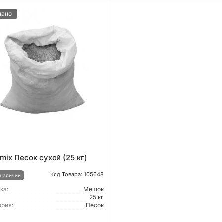
дано
mix Песок сухой (25 кг)
Код Товара: 105648
 наличии
ка:
Мешок
25 кг
ория:
Песок