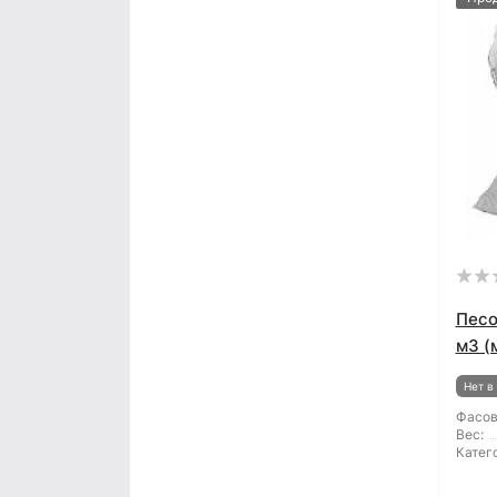
Песо
м3 (
Нет в
Фасов
Вес:
Катег