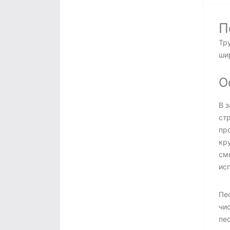
П
Тр
ши
О
В 
ст
пр
кр
см
ис
Пе
чи
пес