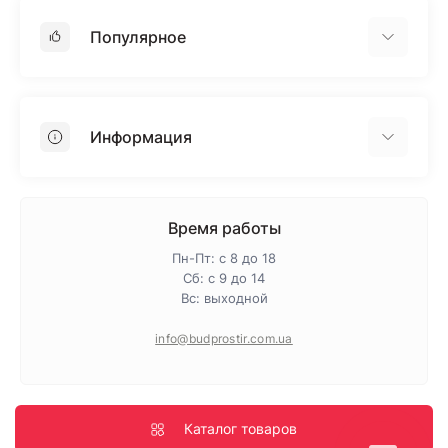
Популярное
Гипсокартон
OSB
Информация
Пенопласт
Пенополистирол
Доставка
Минеральная вата
Оплата
Время работы
Клей для плитки
Контакты
Пн-Пт: с 8 до 18
Гарантия и возврат
Сб: с 9 до 14
Вс: выходной
Про магазин
Политика конфиденциальности
info@budprostir.com.ua
Блог
Карта сайта
Производители
Каталог товаров