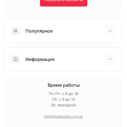
Популярное
Гипсокартон
OSB
Информация
Пенопласт
Пенополистирол
Доставка
Минеральная вата
Оплата
Время работы
Клей для плитки
Контакты
Пн-Пт: с 8 до 18
Гарантия и возврат
Сб: с 9 до 14
Вс: выходной
Про магазин
Политика конфиденциальности
info@budprostir.com.ua
Блог