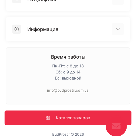
Гипсокартон
OSB
Информация
Пенопласт
Пенополистирол
Доставка
Минеральная вата
Оплата
Время работы
Клей для плитки
Контакты
Пн-Пт: с 8 до 18
Гарантия и возврат
Сб: с 9 до 14
Вс: выходной
Про магазин
Политика конфиденциальности
info@budprostir.com.ua
Блог
Карта сайта
Производители
Каталог товаров
BudProstir © 2026