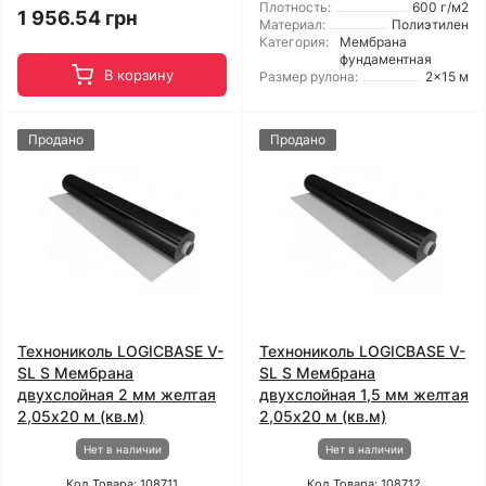
Плотность:
600 г/м2
1 956.54 грн
Материал:
Полиэтилен
Категория:
Мембрана
фундаментная
В корзину
Размер рулона:
2x15 м
Продано
Продано
Технониколь LOGICBASE V-
Технониколь LOGICBASE V-
SL S Мембрана
SL S Мембрана
двухслойная 2 мм желтая
двухслойная 1,5 мм желтая
2,05x20 м (кв.м)
2,05x20 м (кв.м)
Нет в наличии
Нет в наличии
Код Товара: 108711
Код Товара: 108712