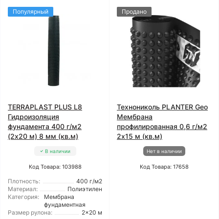
Популярный
Продано
TERRAPLAST PLUS L8
Технониколь PLANTER Geo
Гидроизоляция
Мембрана
фундамента 400 г/м2
профилированная 0,6 г/м2
(2x20 м) 8 мм (кв.м)
2x15 м (кв.м)
В наличии
Нет в наличии
Код Товара: 103988
Код Товара: 17658
Плотность:
400 г/м2
Материал:
Полиэтилен
Категория:
Мембрана
фундаментная
Размер рулона:
2x20 м