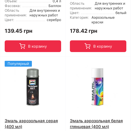
Объем:
0,4 л
Область
Для внутренних и
Фасовка:
Баллон
применения:
наружных работ
Область
Для внутренних и
Цвет:
белый
применения:
наружных работ
Категория:
Аэрозольные
Цвет:
серебро
краски
139.45 грн
178.42 грн
В корзину
В корзину
Популярный
Эмаль аэрозольная серая
Эмаль аэрозольная белая
(400 мл)
глянцевая (400 мл)