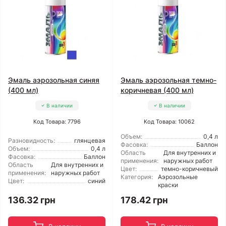
Эмаль аэрозольная синяя
Эмаль аэрозольная темно-
(400 мл)
коричневая (400 мл)
В наличии
В наличии
Код Товара: 7796
Код Товара: 10062
Объем:
0,4 л
Разновидность:
глянцевая
Фасовка:
Баллон
Объем:
0,4 л
Область
Для внутренних и
Фасовка:
Баллон
применения:
наружных работ
Область
Для внутренних и
Цвет:
темно-коричневый
применения:
наружных работ
Категория:
Аэрозольные
Цвет:
синий
краски
136.32 грн
178.42 грн