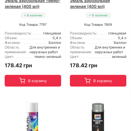
Эмаль аэрозольная темно-
Эмаль аэрозольная
зеленая (400 мл)
зеленая (400 мл)
В наличии
В наличии
Код Товара: 7797
Код Товара: 7809
Разновидность:
глянцевая
Разновидность:
глянцевая
Объем:
0,4 л
Объем:
0,4 л
Фасовка:
Баллон
Фасовка:
Баллон
Область
Для внутренних и
Область
Для внутренних и
применения:
наружных работ
применения:
наружных работ
Цвет:
темно-зеленый
Цвет:
зеленый
178.42 грн
178.42 грн
В корзину
В корзину