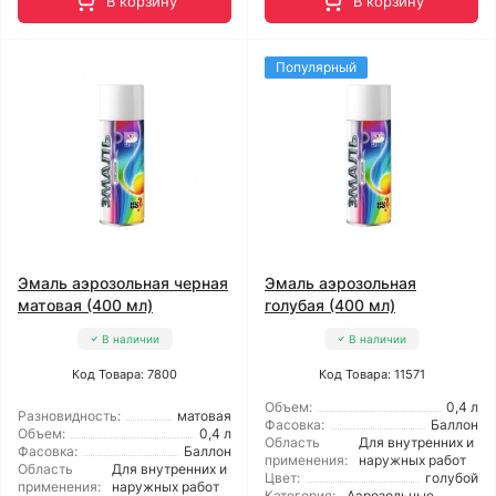
В корзину
В корзину
Популярный
Эмаль аэрозольная черная
Эмаль аэрозольная
матовая (400 мл)
голубая (400 мл)
В наличии
В наличии
Код Товара: 7800
Код Товара: 11571
Объем:
0,4 л
Разновидность:
матовая
Фасовка:
Баллон
Объем:
0,4 л
Область
Для внутренних и
Фасовка:
Баллон
применения:
наружных работ
Область
Для внутренних и
Цвет:
голубой
применения:
наружных работ
Категория:
Аэрозольные