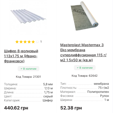
1
Masterplast Mastermax 3
Eko мембрана
Шифер 8-волновый
супердиффузионная 115 г/
1,13x1,75 м (Ивано-
м2 1,5x50 м (кв.м)
Франковск)
В наличии
В наличии
Код Товара: 62642
Код Товара: 21301
Тип:
мембрана
Толщина:
5,8 мм
Плотность:
75 г/м2
Ширина:
1,13 м
Материал:
Полипропилен
Длина:
1,75 м
Фасовка:
Рулон
Цвет:
серый
Ширина:
1 м
Категория:
Шифер
440.62 грн
52.38 грн