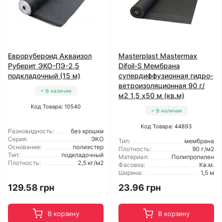
Еврорубероид Акваизол
Masterplast Mastermax
Руберит ЭКО-ПЭ-2,5
Difoil-S Мембрана
подкладочный (15 м)
супердиффузионная гидро-
ветроизоляционная 90 г/
В наличии
м2 1,5 x50 м (кв.м)
Код Товара: 10540
В наличии
Код Товара: 44893
Разновидность:
без крошки
Серия:
ЭКО
Тип:
мембрана
Основание:
полиэстер
Плотность:
90 г/м2
Тип:
подкладочный
Материал:
Полипропилен
Плотность:
2,5 кг/м2
Фасовка:
Кв.м.
Ширина:
1,5 м
129.58 грн
23.96 грн
В корзину
В корзину