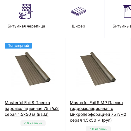
Битумная черепица
Шифер
Битумные
Популярный
Masterfol Foil S Пленка
Masterfol Foil S MP Пленка
пароизоляционная 75 г/м2
гидроизоляционная с
серая 1,5x50 м (кв.м)
микроперфорацией 75 г/м2
серая 1,5x50 м (рул)
В наличии
В наличии