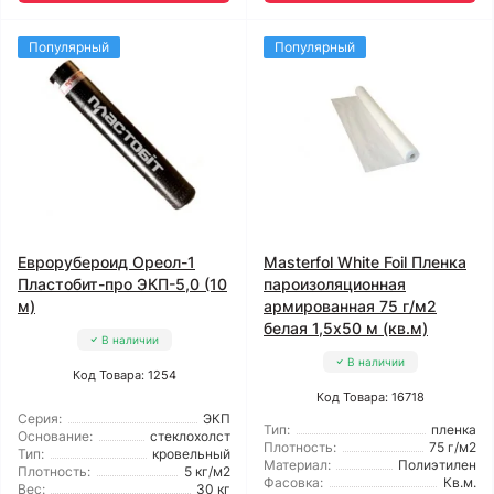
Популярный
Популярный
Еврорубероид Ореол-1
Masterfol White Foil Пленка
Пластобит-про ЭКП-5,0 (10
пароизоляционная
м)
армированная 75 г/м2
белая 1,5x50 м (кв.м)
В наличии
В наличии
Код Товара: 1254
Код Товара: 16718
Серия:
ЭКП
Тип:
пленка
Основание:
стеклохолст
Плотность:
75 г/м2
Тип:
кровельный
Материал:
Полиэтилен
Плотность:
5 кг/м2
Фасовка:
Кв.м.
Вес:
30 кг