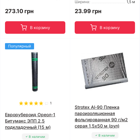
Ширина:
1,5 м
273.10 грн
23.99 грн
В корзину
В корзину
Популярный
1
Strotex Al-90 Пленка
пароизоляционная
Еврорубероид Ореол-1
фольгированная 90 г/м2
Битумакс ЭПП 2,5
серая 1,5x50 м (рул)
подкладочный (15 м)
В наличии
В наличии