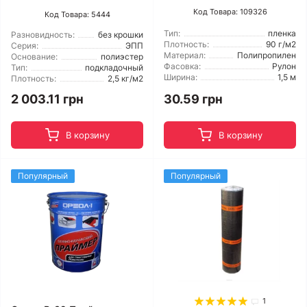
Код Товара: 109326
Код Товара: 5444
Тип:
пленка
Разновидность:
без крошки
Плотность:
90 г/м2
Серия:
ЭПП
Материал:
Полипропилен
Основание:
полиэстер
Фасовка:
Рулон
Тип:
подкладочный
Ширина:
1,5 м
Плотность:
2,5 кг/м2
2 003.11 грн
30.59 грн
В корзину
В корзину
Популярный
Популярный
1