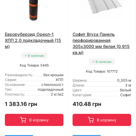
Еврорубероид Ореол-1
Софит Bryza Панель
ХПП 2,0 подкладочный (15
перфорированная
м)
305х3000 мм белая (0,915
кв.м)
В наличии
В наличии
Код Товара: 5445
Код Товара: 107772
Разновидность:
без крошки
Серия:
ХПП
Ширина:
0,305 м
Основание:
стеклохолст
Длина:
3 м
Тип:
подкладочный
Цвет:
белый
Плотность:
2 кг/м2
Категория:
Софит
1 383.16 грн
410.48 грн
В корзину
В корзину