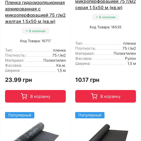
микроперфорацией 75 г/м2
Пленка гидроизоляционная
серая 1,5x50 м (кв.м)
армированная с
микроперфорацией 75 г/м2
В наличии
желтая 1,5x50 м (кв.м)
Код Товара: 16535
В наличии
Код Товара: 16717
Тип:
пленка
Плотность:
75 г/м2
Тип:
пленка
Материал:
Полиэтилен
Плотность:
75 г/м2
Фасовка:
Рулон
Материал:
Полиэтилен
Ширина:
1,5 м
Фасовка:
Кв.м.
Ширина:
1,5 м
23.99 грн
10.17 грн
В корзину
В корзину
Популярный
Популярный