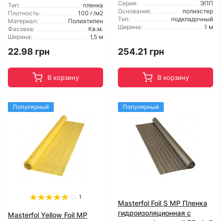
Серия:
ЭПП
Тип:
пленка
Основание:
полиэстер
Плотность:
100 г/м2
Тип:
подкладочный
Материал:
Полиэтилен
Ширина:
1 м
Фасовка:
Кв.м.
Ширина:
1,5 м
22.98 грн
254.21 грн
В корзину
В корзину
Популярный
Популярный
1
Masterfol Foil S MP Пленка
гидроизоляционная с
Masterfol Yellow Foil MP