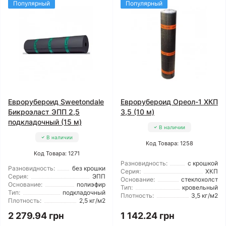
Популярный
Популярный
Еврорубероид Sweetondale
Еврорубероид Ореол-1 ХКП
Бикроэласт ЭПП 2,5
3,5 (10 м)
подкладочный (15 м)
В наличии
В наличии
Код Товара: 1258
Код Товара: 1271
Разновидность:
с крошкой
Разновидность:
без крошки
Серия:
ХКП
Серия:
ЭПП
Основание:
стеклохолст
Основание:
полиэфир
Тип:
кровельный
Тип:
подкладочный
Плотность:
3,5 кг/м2
Плотность:
2,5 кг/м2
2 279.94 грн
1 142.24 грн