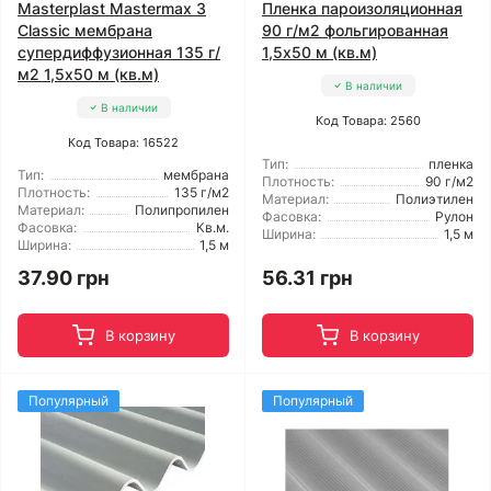
Masterplast Mastermax 3
Пленка пароизоляционная
Classic мембрана
90 г/м2 фольгированная
супердиффузионная 135 г/
1,5x50 м (кв.м)
м2 1,5x50 м (кв.м)
В наличии
В наличии
Код Товара: 2560
Код Товара: 16522
Тип:
пленка
Тип:
мембрана
Плотность:
90 г/м2
Плотность:
135 г/м2
Материал:
Полиэтилен
Материал:
Полипропилен
Фасовка:
Рулон
Фасовка:
Кв.м.
Ширина:
1,5 м
Ширина:
1,5 м
37.90 грн
56.31 грн
В корзину
В корзину
Популярный
Популярный