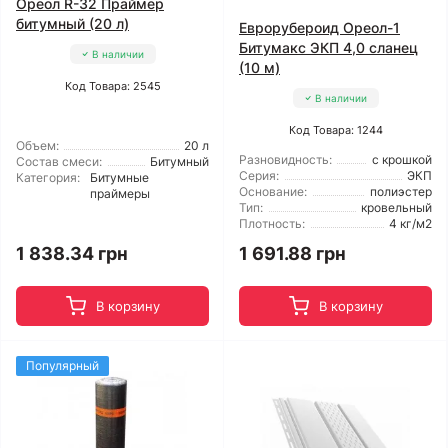
Ореол R-32 Праймер
битумный (20 л)
Еврорубероид Ореол-1
Битумакс ЭКП 4,0 сланец
В наличии
(10 м)
Код Товара: 2545
В наличии
Код Товара: 1244
Объем:
20 л
Разновидность:
с крошкой
Состав смеси:
Битумный
Серия:
ЭКП
Категория:
Битумные
Основание:
полиэстер
праймеры
Тип:
кровельный
Плотность:
4 кг/м2
1 838.34 грн
1 691.88 грн
В корзину
В корзину
Популярный