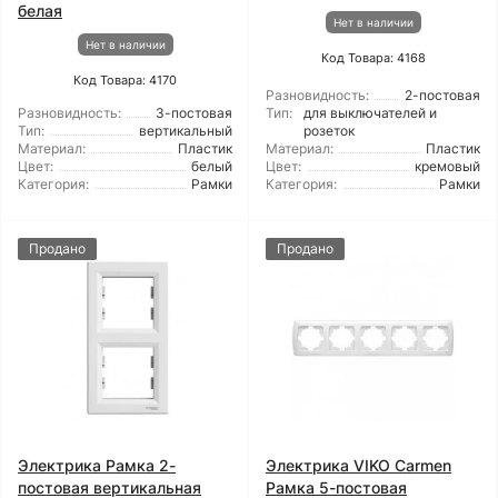
белая
Нет в наличии
Нет в наличии
Код Товара: 4168
Код Товара: 4170
Разновидность:
2-постовая
Разновидность:
3-постовая
Тип:
для выключателей и
Тип:
вертикальный
розеток
Материал:
Пластик
Материал:
Пластик
Цвет:
белый
Цвет:
кремовый
Категория:
Рамки
Категория:
Рамки
Продано
Продано
Электрика Рамка 2-
Электрика VIKO Carmen
постовая вертикальная
Рамка 5-постовая