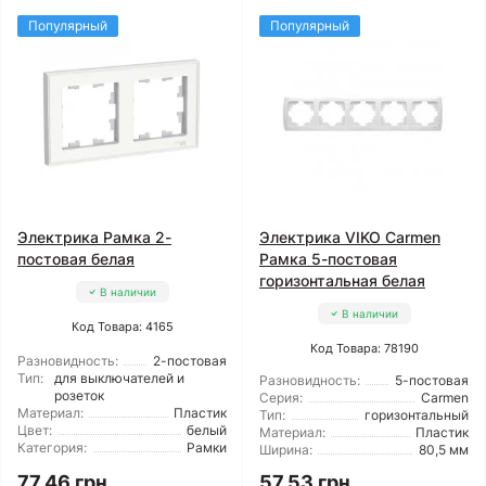
Популярный
Популярный
Электрика Рамка 2-
Электрика VIKO Carmen
постовая белая
Рамка 5-постовая
горизонтальная белая
В наличии
В наличии
Код Товара: 4165
Код Товара: 78190
Разновидность:
2-постовая
Тип:
для выключателей и
Разновидность:
5-постовая
розеток
Серия:
Carmen
Материал:
Пластик
Тип:
горизонтальный
Цвет:
белый
Материал:
Пластик
Категория:
Рамки
Ширина:
80,5 мм
77.46 грн
57.53 грн