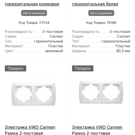
горизонтальная кремовая
горизонтальная белая
Нет в наличии
Нет в наличии
Код Товара: 27534
Код Товара: 78188
Разновидность:
3-постовая
Разновидность:
3-постовая
Серия:
Carmen
Серия:
Carmen
Тип:
горизонтальный
Тип:
горизонтальный
Материал:
Пластик
Материал:
Пластик
Цвет:
кремовый
Ширина:
80,5 мм
Продано
Продано
Электрика VIKO Carmen
Электрика VIKO Carmen
Рамка 2-постовая
Рамка 2-постовая