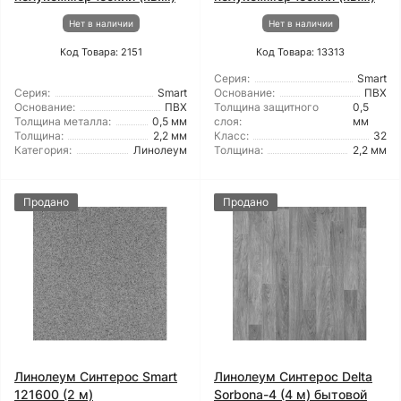
Нет в наличии
Нет в наличии
Код Товара: 2151
Код Товара: 13313
Серия:
Smart
Серия:
Smart
Основание:
ПВХ
Основание:
ПВХ
Толщина защитного
0,5
Толщина металла:
0,5 мм
слоя:
мм
Толщина:
2,2 мм
Класс:
32
Категория:
Линолеум
Толщина:
2,2 мм
Продано
Продано
Линолеум Синтерос Smart
Линолеум Синтерос Delta
121600 (2 м)
Sorbona-4 (4 м) бытовой