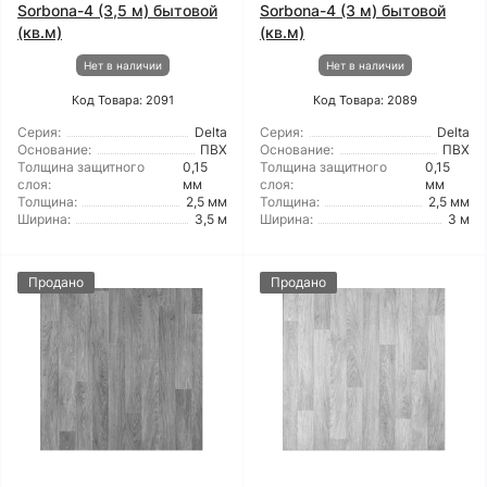
Sorbona-4 (3,5 м) бытовой
Sorbona-4 (3 м) бытовой
(кв.м)
(кв.м)
Нет в наличии
Нет в наличии
Код Товара: 2091
Код Товара: 2089
Серия:
Delta
Серия:
Delta
Основание:
ПВХ
Основание:
ПВХ
Толщина защитного
0,15
Толщина защитного
0,15
слоя:
мм
слоя:
мм
Толщина:
2,5 мм
Толщина:
2,5 мм
Ширина:
3,5 м
Ширина:
3 м
Продано
Продано