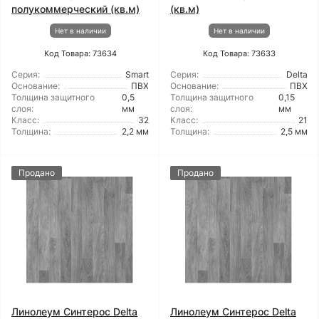
полукоммерческий (кв.м)
(кв.м)
Нет в наличии
Нет в наличии
Код Товара: 73634
Код Товара: 73633
Серия:
Smart
Серия:
Delta
Основание:
ПВХ
Основание:
ПВХ
Толщина защитного
0,5
Толщина защитного
0,15
слоя:
мм
слоя:
мм
Класс:
32
Класс:
21
Толщина:
2,2 мм
Толщина:
2,5 мм
Продано
Продано
Линолеум Синтерос Delta
Линолеум Синтерос Delta