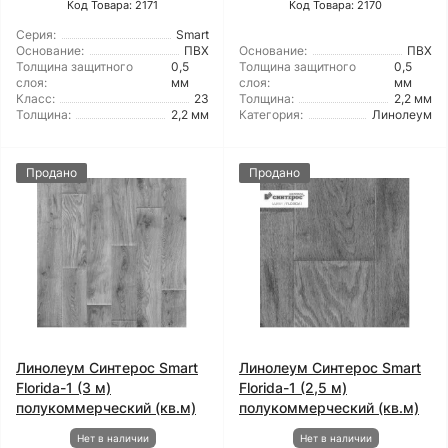
Код Товара: 2171
Код Товара: 2170
Серия:
Smart
Основание:
ПВХ
Основание:
ПВХ
Толщина защитного
0,5
Толщина защитного
0,5
слоя:
мм
слоя:
мм
Класс:
23
Толщина:
2,2 мм
Толщина:
2,2 мм
Категория:
Линолеум
Продано
Продано
Линолеум Синтерос Smart
Линолеум Синтерос Smart
Florida-1 (3 м)
Florida-1 (2,5 м)
полукоммерческий (кв.м)
полукоммерческий (кв.м)
Нет в наличии
Нет в наличии