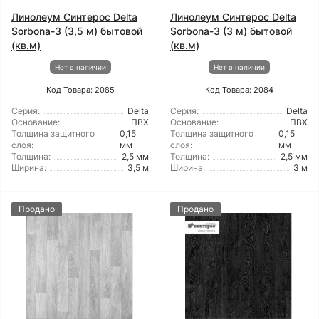
Линолеум Синтерос Delta
Линолеум Синтерос Delta
Sorbona-3 (3,5 м) бытовой
Sorbona-3 (3 м) бытовой
(кв.м)
(кв.м)
Нет в наличии
Нет в наличии
Код Товара: 2085
Код Товара: 2084
Серия:
Delta
Серия:
Delta
Основание:
ПВХ
Основание:
ПВХ
Толщина защитного
0,15
Толщина защитного
0,15
слоя:
мм
слоя:
мм
Толщина:
2,5 мм
Толщина:
2,5 мм
Ширина:
3,5 м
Ширина:
3 м
Продано
Продано