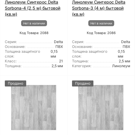
Линолеум Синтерос Delta
Линолеум Синтерос Delta
Sorbona-4 (2,5 м) бытовой
Sorbona-3 (4 м) бытовой
(кв.м)
(кв.м)
Нет в наличии
Нет в наличии
Код Товара: 2088
Код Товара: 2086
Серия:
Delta
Серия:
Delta
Основание:
ПВХ
Основание:
ПВХ
Толщина защитного
0,15
Толщина защитного
0,15
слоя:
мм
слоя:
мм
Класс:
21
Толщина:
2,5 мм
Толщина:
2,5 мм
Категория:
Линолеум
Продано
Продано