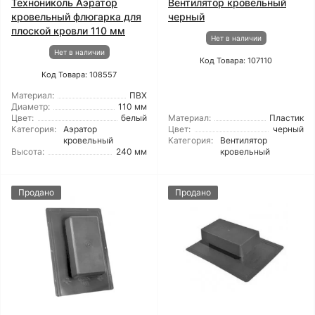
Технониколь Аэратор
Вентилятор кровельный
кровельный флюгарка для
черный
плоской кровли 110 мм
Нет в наличии
Нет в наличии
Код Товара: 107110
Код Товара: 108557
Материал:
ПВХ
Диаметр:
110 мм
Цвет:
белый
Материал:
Пластик
Категория:
Аэратор
Цвет:
черный
кровельный
Категория:
Вентилятор
Высота:
240 мм
кровельный
Продано
Продано