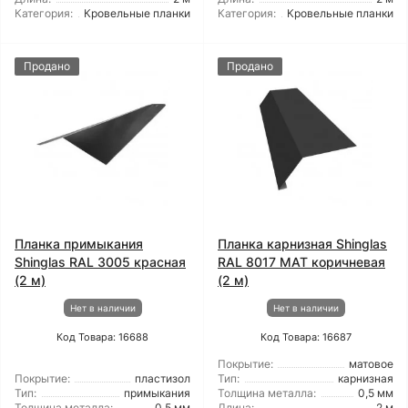
Категория:
Кровельные планки
Категория:
Кровельные планки
Продано
Продано
Планка примыкания
Планка карнизная Shinglas
Shinglas RAL 3005 красная
RAL 8017 МАТ коричневая
(2 м)
(2 м)
Нет в наличии
Нет в наличии
Код Товара: 16688
Код Товара: 16687
Покрытие:
матовое
Покрытие:
пластизол
Тип:
карнизная
Тип:
примыкания
Толщина металла:
0,5 мм
Толщина металла:
0,5 мм
Длина:
2 м