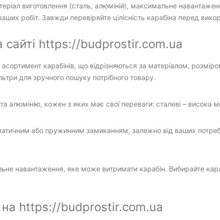
атеріал виготовлення (сталь, алюміній), максимальне навантажен
 ваших робіт. Завжди перевіряйте цілісність карабіна перед вик
 сайті https://budprostir.com.ua
асортимент карабінів, що відрізняються за матеріалом, розмір
ьтри для зручного пошуку потрібного товару.
а алюмінію, кожен з яких має свої переваги: сталеві – висока міц
атичним або пружинним замиканням, залежно від ваших потреб т
не навантаження, яке може витримати карабін. Вибирайте караб
на https://budprostir.com.ua