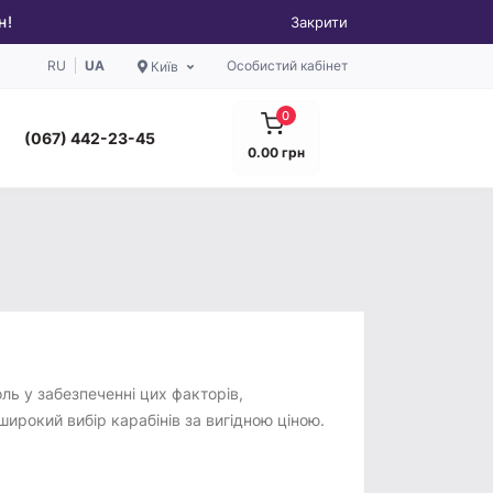
н!
Закрити
RU
UA
Особистий кабінет
Київ
0
(067) 442-23-45
0.00 грн
ль у забезпеченні цих факторів,
широкий вибір карабінів за вигідною ціною.