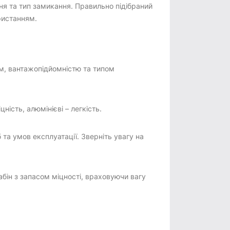
ня та тип замикання. Правильно підібраний
ористанням.
ом, вантажопідйомністю та типом
ність, алюмінієві – легкість.
а умов експлуатації. Зверніть увагу на
ін з запасом міцності, враховуючи вагу