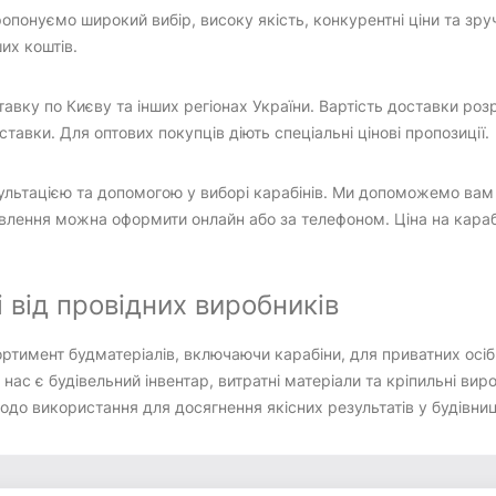
опонуємо широкий вибір, високу якість, конкурентні ціни та зру
ших коштів.
вку по Києву та інших регіонах України. Вартість доставки роз
авки. Для оптових покупців діють спеціальні цінові пропозиції.
льтацією та допомогою у виборі карабінів. Ми допоможемо вам п
лення можна оформити онлайн або за телефоном. Ціна на карабі
і від провідних виробників
тимент будматеріалів, включаючи карабіни, для приватних осіб,
 нас є будівельний інвентар, витратні матеріали та кріпильні ви
щодо використання для досягнення якісних результатів у будівниц