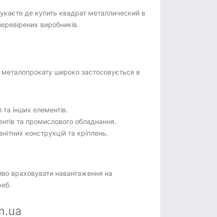
шукаєте де купить квадрат металлический в
перевірених виробників.
 металопрокату широко застосовується в
та інших елементів.
нтів та промислового обладнання.
нітних конструкцій та кріплень.
ливо враховувати навантаження на
реб.
m.ua