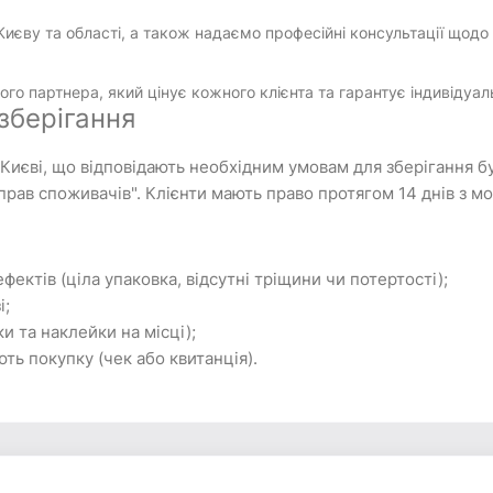
иєву та області, а також надаємо професійні консультації щодо
го партнера, який цінує кожного клієнта та гарантує індивідуал
 зберігання
 Києві, що відповідають необхідним умовам для зберігання б
прав споживачів". Клієнти мають право протягом 14 днів з 
фектів (ціла упаковка, відсутні тріщини чи потертості);
і;
и та наклейки на місці);
ть покупку (чек або квитанція).