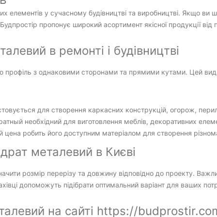
х елементів у сучасному будівництві та виробництві. Якщо ви 
н Будпростір пропонує широкий асортимент якісної продукції від 
алевий в ремонті і будівництві
 профіль з однаковими сторонами та прямими кутами. Цей вид
товується для створення каркасних конструкцій, огорож, перил 
атный необхідний для виготовлення меблів, декоративних елеме
й цена робить його доступним матеріалом для створення різнома
драт металевий в Києві
начити розмір перерізу та довжину відповідно до проекту. Важ
ахівці допоможуть підібрати оптимальний варіант для ваших пот
алевий на сайті https://budprostir.co