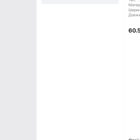
Матер
Ширин
Довжи
60.5