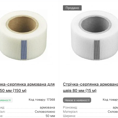
Продано
чка-серпянка армована для
Стрічка-серпянка армован
 50 мм (150 м)
швів 80 мм (15 м)
Код товару: 17368
Код товар
аявності
Немає в наявності
ид:
армована
Різновид:
ар
іал:
Скловолокно
Матеріал:
Склов
а:
50 мм
Ширина: