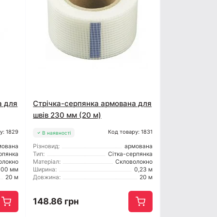
а для
Стрічка-серпянка армована для
швів 230 мм (20 м)
у: 1829
Код товару: 1831
В наявності
мована
Різновид:
армована
рпянка
Тип:
Сітка-серпянка
олокно
Матеріал:
Скловолокно
100 мм
Ширина:
0,23 м
20 м
Довжина:
20 м
148.86 грн