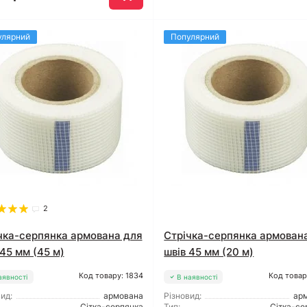
улярний
Популярний
2
чка-серпянка армована для
Стрічка-серпянка армован
 45 мм (45 м)
швів 45 мм (20 м)
Код товару: 1834
Код товар
аявності
В наявності
ид:
армована
Різновид:
ар
Сітка-серпянка
Тип:
Сітка-се