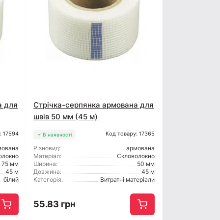
а для
Стрічка-серпянка армована для
швів 50 мм (45 м)
: 17594
Код товару: 17365
В наявності
мована
Різновид:
армована
олокно
Матеріал:
Скловолокно
75 мм
Ширина:
50 мм
45 м
Довжина:
45 м
білий
Категорія:
Витратні матеріали
55.83 грн