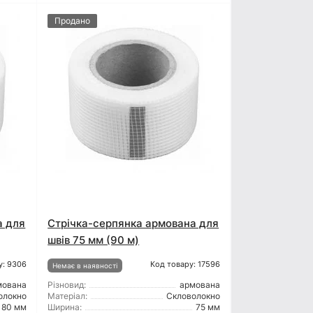
Продано
а для
Стрічка-серпянка армована для
швів 75 мм (90 м)
у: 9306
Код товару: 17596
Немає в наявності
мована
Різновид:
армована
олокно
Матеріал:
Скловолокно
80 мм
Ширина:
75 мм