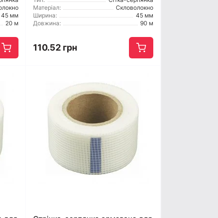
олокно
Матеріал:
Скловолокно
45 мм
Ширина:
45 мм
20 м
Довжина:
90 м
110.52 грн