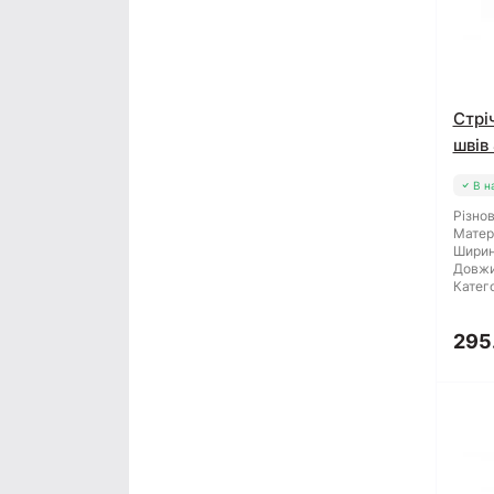
Стрі
швів
В н
Різнов
Матер
Ширин
Довжи
Катего
295