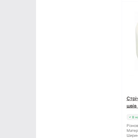
Стрі
швів
В н
Різнов
Матер
Ширин