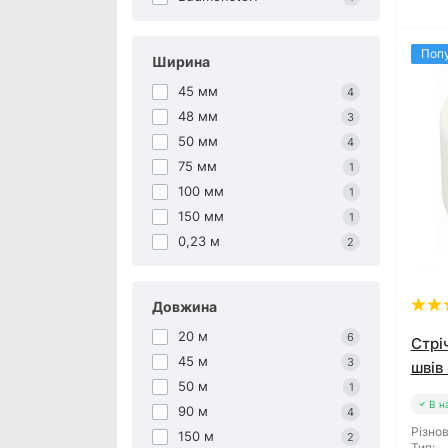
Поп
Ширина
45 мм
4
48 мм
3
50 мм
4
75 мм
1
100 мм
1
150 мм
1
0,23 м
2
Довжина
20 м
6
Стрі
45 м
3
швів
50 м
1
В н
90 м
4
Різнов
150 м
2
Тип: