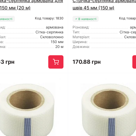
чка-серпянка армована для
Стрічка-серпянка армован
 150 мм (20 м)
швів 45 мм (150 м)
Код товару: 1830
Код товар
аявності
В наявності
ид:
армована
Різновид:
ар
Сітка-серпянка
Тип:
Сітка-се
іал:
Скловолокно
Матеріал:
Склов
а:
150 мм
Ширина:
на:
20 м
Довжина:
63 грн
170.88 грн