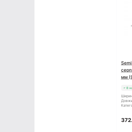
Semi
серп
мм (
В н
Ширин
Довжи
Катего
372