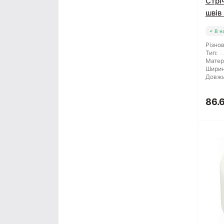
Стрі
швів
В н
Різнов
Тип:
Матер
Ширин
Довжи
86.