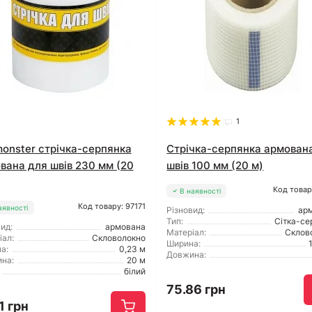
1
onster стрічка-серпянка
Стрічка-серпянка армован
вана для швів 230 мм (20
швів 100 мм (20 м)
Код товар
В наявності
Код товару: 97171
аявності
Різновид:
ар
Тип:
Сітка-се
ид:
армована
Матеріал:
Склов
іал:
Скловолокно
Ширина:
а:
0,23 м
Довжина:
на:
20 м
білий
75.86 грн
1 грн