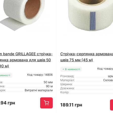
n bande GRILLAGEЕ стрічка-
Стрічка-серпянка армован
янка армована для швів 50
швів 75 мм (45 м)
90 м)
Код товару
В наявності
Код товару: 14806
аявності
Різновид:
ар
Матеріал:
Склов
а:
50 мм
Ширина:
на:
90 м
Довжина:
рія:
Витратні матеріали
Колір:
.94 грн
189.11 грн