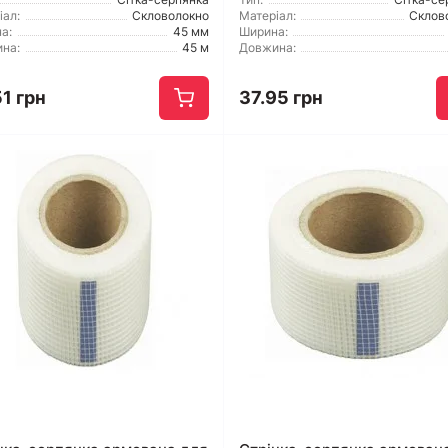
іал:
Скловолокно
Матеріал:
Склов
а:
45 мм
Ширина:
на:
45 м
Довжина:
1 грн
37.95 грн