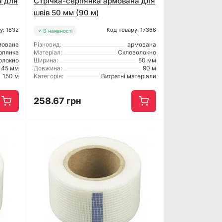
а для
Стрічка-серпянка армована для
швів 50 мм (90 м)
у: 1832
Код товару: 17366
В наявності
мована
Різновид:
армована
рпянка
Матеріал:
Скловолокно
олокно
Ширина:
50 мм
45 мм
Довжина:
90 м
150 м
Категорія:
Витратні матеріали
258.67 грн