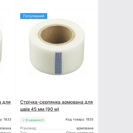
Популярний
а для
Стрічка-серпянка армована для
швів 45 мм (90 м)
у: 1833
Код товару: 1835
В наявності
мована
Різновид:
армована
рпянка
Тип:
Сітка-серпянка