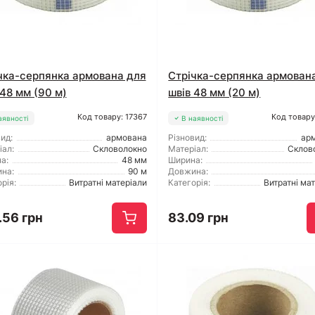
чка-серпянка армована для
Стрічка-серпянка армован
 48 мм (90 м)
швів 48 мм (20 м)
Код товару: 17367
Код товару
аявності
В наявності
ид:
армована
Різновид:
ар
іал:
Скловолокно
Матеріал:
Склов
а:
48 мм
Ширина:
на:
90 м
Довжина:
рія:
Витратні матеріали
Категорія:
Витратні ма
.56 грн
83.09 грн