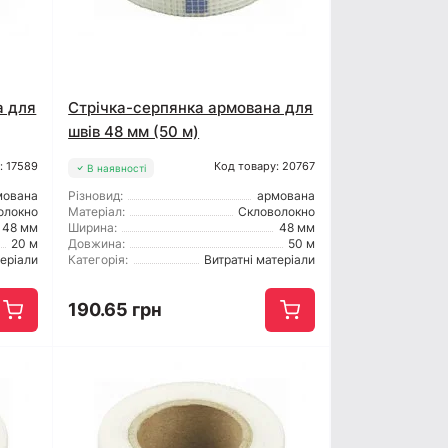
а для
Стрічка-серпянка армована для
швів 48 мм (50 м)
: 17589
Код товару: 20767
В наявності
мована
Різновид:
армована
олокно
Матеріал:
Скловолокно
48 мм
Ширина:
48 мм
20 м
Довжина:
50 м
теріали
Категорія:
Витратні матеріали
190.65 грн