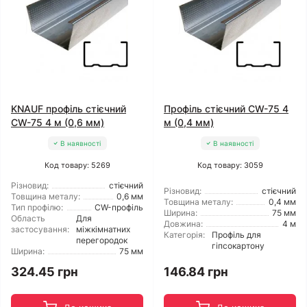
KNAUF профіль стієчний
Профіль стієчний CW-75 4
CW-75 4 м (0,6 мм)
м (0,4 мм)
В наявності
В наявності
Код товару: 5269
Код товару: 3059
Різновид:
стієчний
Різновид:
стієчний
Товщина металу:
0,6 мм
Товщина металу:
0,4 мм
Тип профілю:
CW-профіль
Ширина:
75 мм
Область
Для
Довжина:
4 м
застосування:
міжкімнатних
Категорія:
Профіль для
перегородок
гіпсокартону
Ширина:
75 мм
324.45 грн
146.84 грн