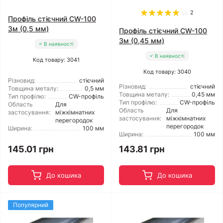
2
Профіль стієчний CW-100
3м (0,5 мм)
Профіль стієчний CW-100
3м (0,45 мм)
В наявності
В наявності
Код товару: 3041
Код товару: 3040
Різновид:
стієчний
Різновид:
стієчний
Товщина металу:
0,5 мм
Товщина металу:
0,45 мм
Тип профілю:
CW-профіль
Тип профілю:
CW-профіль
Область
Для
Область
Для
застосування:
міжкімнатних
застосування:
міжкімнатних
перегородок
перегородок
Ширина:
100 мм
Ширина:
100 мм
145.01 грн
143.81 грн
До кошика
До кошика
Популярний