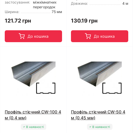
застосування:
міжкімнатних
Довжина:
4 м
перегородок
Ширина:
75 мм
121.72 грн
130.19 грн
До кошика
До кошика
Профіль стієчний CW-100 4
Профіль стієчний CW-50 4
м (0,4 мм)
м (0,45 мм)
В наявності
В наявності