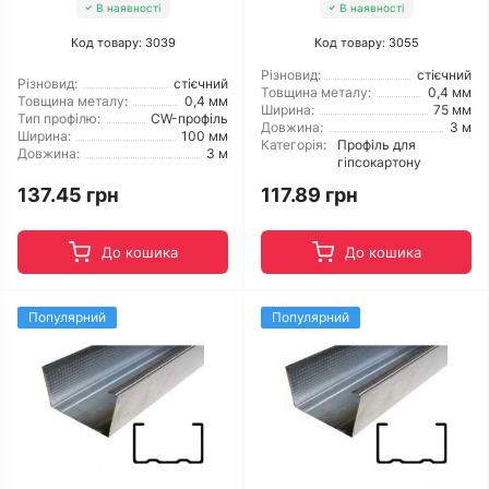
В наявності
В наявності
Код товару: 3039
Код товару: 3055
Різновид:
стієчний
Різновид:
стієчний
Товщина металу:
0,4 мм
Товщина металу:
0,4 мм
Ширина:
75 мм
Тип профілю:
CW-профіль
Довжина:
3 м
Ширина:
100 мм
Категорія:
Профіль для
Довжина:
3 м
гіпсокартону
137.45 грн
117.89 грн
До кошика
До кошика
Популярний
Популярний