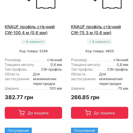
KNAUF профіль стієчний
KNAUF профіль стієчний
CW-100 4 м (0,6 мм)
CW-75 3 м (0,6 мм)
В наявності
В наявності
Код товару: 5266
Код товару: 4820
Різновид:
стієчний
Різновид:
стієчний
Товщина металу:
0,6 мм
Товщина металу:
0,6 мм
Тип профілю:
CW-профіль
Тип профілю:
CW-профіль
Область
Для
Область
Для
застосування:
міжкімнатних
застосування:
міжкімнатних
перегородок
перегородок
Ширина:
100 мм
Ширина:
75 мм
382.77 грн
266.85 грн
До кошика
До кошика
Популярний
Популярний