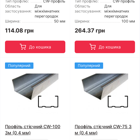
Тип профілю:
CW-профіль
Тип профілю:
CW-профіль
Область
Для
Область
Для
застосування:
міжкімнатних
застосування:
міжкімнатних
перегородок
перегородок
Ширина:
50 мм
Ширина:
100 мм
114.08 грн
264.37 грн
До кошика
До кошика
Популярний
Популярний
Профіль стієчний CW-100
Профіль стієчний CW-75 3
3м (0,4 мм)
м (0,4 мм)