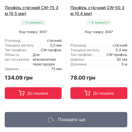
Профіль стієчний CW-75 3
Профіль стієчний CW-50 3
м (0,5 мм)
м (0,4 мм)
В наявності
В наявності
Код товару: 3057
Код товару: 3047
Різновид:
стієчний
Товщина металу:
0,5 мм
Різновид:
стієчний
Тип профілю:
CW-профіль
Товщина металу:
0,4 мм
Область
Для
Тип профілю:
CW-профіль
застосування:
міжкімнатних
Ширина:
50 мм
перегородок
Довжина:
3 м
Ширина:
75 мм
134.09 грн
78.00 грн
До кошика
До кошика
Показати ще