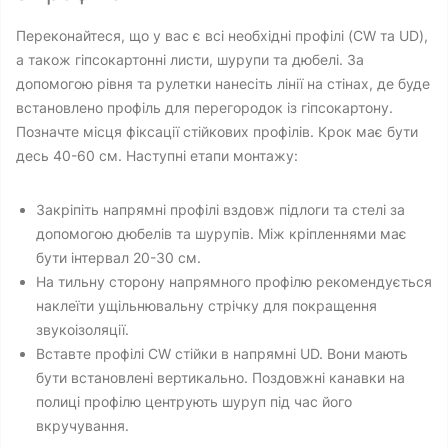
Переконайтеся, що у вас є всі необхідні профілі (CW та UD),
а також гіпсокартонні листи, шурупи та дюбелі. За
допомогою рівня та рулетки нанесіть лінії на стінах, де буде
встановлено профіль для перегородок із гіпсокартону.
Позначте місця фіксації стійкових профілів. Крок має бути
десь 40-60 см. Наступні етапи монтажу:
Закріпіть напрямні профілі вздовж підлоги та стелі за
допомогою дюбелів та шурупів. Між кріпленнями має
бути інтервал 20-30 см.
На тильну сторону напрямного профілю рекомендується
наклеїти ущільнювальну стрічку для покращення
звукоізоляції.
Вставте профілі CW стійки в напрямні UD. Вони мають
бути встановлені вертикально. Поздовжні канавки на
полиці профілю центрують шуруп під час його
вкручування.