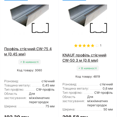
1
Профіль стієчний CW-75 4
м (0,45 мм)
KNAUF профіль стієчний
CW-50 3 м (0,6 мм)
В наявності
В наявності
Код товару: 3060
Код товару: 4819
Різновид:
стієчний
Різновид:
стієчний
Товщина металу:
0,45 мм
Товщина металу:
0,6 мм
Тип профілю:
CW-профіль
Тип профілю:
CW-профіль
Область
Для
Область
Для
застосування:
міжкімнатних
застосування:
міжкімнатних
перегородок
перегородок
Ширина:
75 мм
Ширина:
50 мм