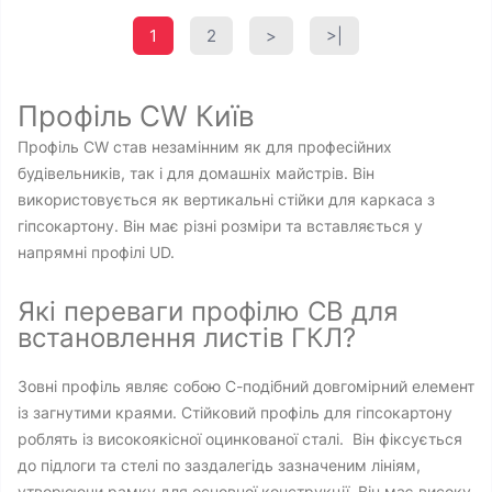
1
2
>
>|
Профіль CW Київ
Профіль CW став незамінним як для професійних
будівельників, так і для домашніх майстрів. Він
використовується як вертикальні стійки для каркаса з
гіпсокартону. Він має різні розміри та вставляється у
напрямні профілі UD.
Які переваги профілю СВ для
встановлення листів ГКЛ?
Зовні профіль являє собою С-подібний довгомірний елемент
із загнутими краями. Стійковий профіль для гіпсокартону
роблять із високоякісної оцинкованої сталі. Він фіксується
до підлоги та стелі по заздалегідь зазначеним лініям,
утворюючи рамку для основної конструкції. Він має високу