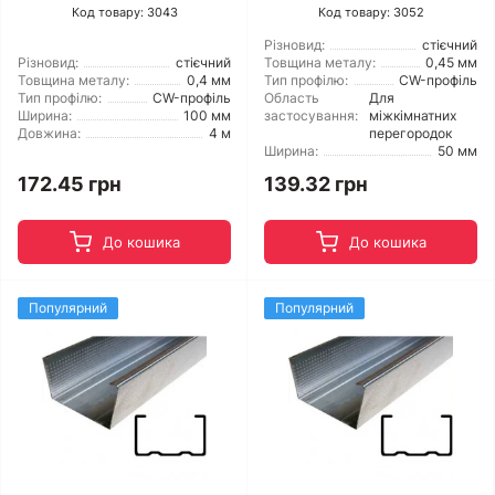
Код товару: 3043
Код товару: 3052
Різновид:
стієчний
Різновид:
стієчний
Товщина металу:
0,45 мм
Товщина металу:
0,4 мм
Тип профілю:
CW-профіль
Тип профілю:
CW-профіль
Область
Для
Ширина:
100 мм
застосування:
міжкімнатних
Довжина:
4 м
перегородок
Ширина:
50 мм
172.45 грн
139.32 грн
До кошика
До кошика
Популярний
Популярний