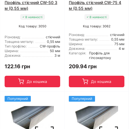
Профіль стієчний CW-50 3
Профіль стієчний CW-75 4
м (0,55 мм)
м (0,55 мм)
В наявності
В наявності
Код товару: 3050
Код товару: 3062
Різновид:
стієчний
Різновид:
стієчний
Товщина металу:
0,55 мм
Товщина металу:
0,55 мм
Ширина:
75 мм
Тип профілю:
CW-профіль
Довжина:
4 м
Ширина:
50 мм
Категорія:
Профіль для
Довжина:
3 м
гіпсокартону
122.16 грн
209.94 грн
До кошика
До кошика
Популярний
Популярний