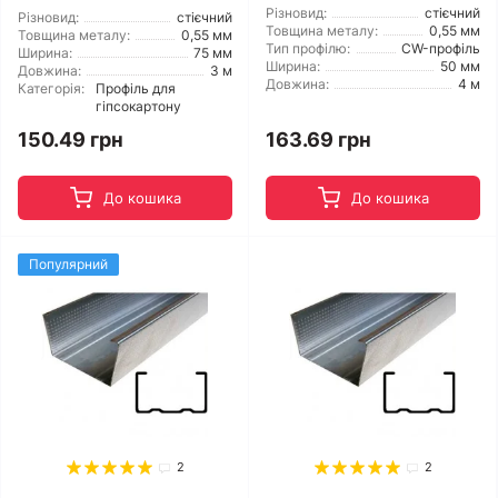
Різновид:
стієчний
Різновид:
стієчний
Товщина металу:
0,55 мм
Товщина металу:
0,55 мм
Тип профілю:
CW-профіль
Ширина:
75 мм
Ширина:
50 мм
Довжина:
3 м
Довжина:
4 м
Категорія:
Профіль для
гіпсокартону
150.49 грн
163.69 грн
До кошика
До кошика
Популярний
2
2