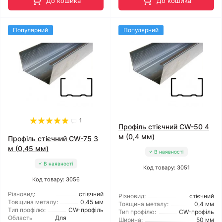
До кошика
До кошика
Популярний
Популярний
1
Профіль стієчний CW-50 4
м (0,4 мм)
Профіль стієчний CW-75 3
м (0,45 мм)
В наявності
В наявності
Код товару: 3051
Код товару: 3056
Різновид:
стієчний
Різновид:
стієчний
Товщина металу:
0,45 мм
Товщина металу:
0,4 мм
Тип профілю:
CW-профіль
Тип профілю:
CW-профіль
Область
Для
Ширина:
50 мм