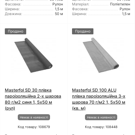
Фасовка:
Рулон
Матеріал:
Поліетилен
Ширина:
1,5 м
Фасовка:
Рулон
Довжина:
50 м
Ширина:
1,5 м
Продано
Продано
Masterfol SD 30 плівка
Masterfol SD 100 ALU
пароізоляційна 2-х шарова
плівка пароізоляційна 3-х
80 г/м2 синя 1, 5x50 м
шарова 70 г/м2 1, 5x50 м
(рул)
(кв. м)
Немає в наявності
Немає в наявності
Код товару: 108679
Код товару: 108448