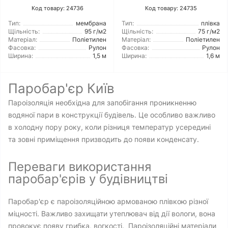
Код товару: 24736
Код товару: 24735
Тип:
мембрана
Тип:
плівка
Щільність:
95 г/м2
Щільність:
75 г/м2
Матеріал:
Поліетилен
Матеріал:
Поліетилен
Фасовка:
Рулон
Фасовка:
Рулон
Ширина:
1,5 м
Ширина:
1,6 м
Паробар'єр Київ
Пароізоляція необхідна для запобігання проникненню
водяної пари в конструкції будівель. Це особливо важливо
в холодну пору року, коли різниця температур усередині
та зовні приміщення призводить до появи конденсату.
Переваги використання
паробар'єрів у будівництві
Паробар'єр є пароізоляційною армованою плівкою різної
міцності. Важливо захищати утеплювач від дії вологи, вона
провокує появу грибка, вогкості. Пароізоляційні матеріали