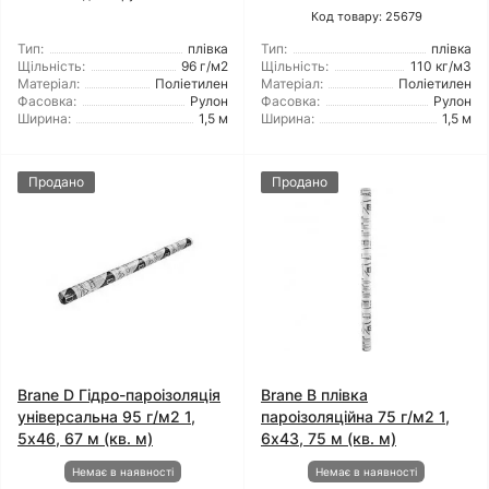
Код товару: 25679
Тип:
плівка
Тип:
плівка
Щільність:
96 г/м2
Щільність:
110 кг/м3
Матеріал:
Поліетилен
Матеріал:
Поліетилен
Фасовка:
Рулон
Фасовка:
Рулон
Ширина:
1,5 м
Ширина:
1,5 м
Продано
Продано
Brane D Гідро-пароізоляція
Brane B плівка
універсальна 95 г/м2 1,
пароізоляційна 75 г/м2 1,
5x46, 67 м (кв. м)
6x43, 75 м (кв. м)
Немає в наявності
Немає в наявності