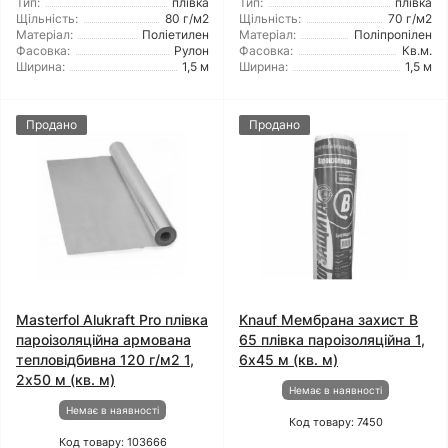
Тип:
плівка
Тип:
плівка
Щільність:
80 г/м2
Щільність:
70 г/м2
Матеріал:
Поліетилен
Матеріал:
Поліпропілен
Фасовка:
Рулон
Фасовка:
Кв.м.
Ширина:
1,5 м
Ширина:
1,5 м
Продано
Продано
Masterfol Alukraft Pro плівка
Knauf Мембрана захист B
пароізоляційна армована
65 плівка пароізоляційна 1,
тепловідбивна 120 г/м2 1,
6x45 м (кв. м)
2x50 м (кв. м)
Немає в наявності
Немає в наявності
Код товару: 7450
Код товару: 103666