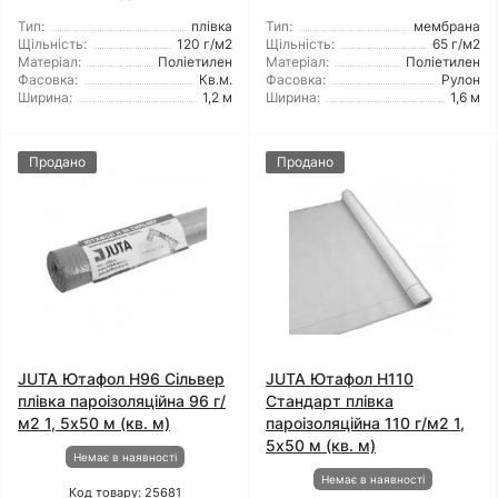
Тип:
плівка
Тип:
мембрана
Щільність:
120 г/м2
Щільність:
65 г/м2
Матеріал:
Поліетилен
Матеріал:
Поліетилен
Фасовка:
Кв.м.
Фасовка:
Рулон
Ширина:
1,2 м
Ширина:
1,6 м
Продано
Продано
JUTA Ютафол Н96 Сільвер
JUTA Ютафол Н110
плівка пароізоляційна 96 г/
Стандарт плівка
м2 1, 5x50 м (кв. м)
пароізоляційна 110 г/м2 1,
5x50 м (кв. м)
Немає в наявності
Немає в наявності
Код товару: 25681