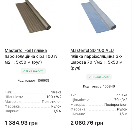
Masterfol Foil I плівка
Masterfol SD 100 ALU
пароізоляційна сіра 100 г/
плівка пароізоляційна 3-х
м2 1, 5x50 м (рул)
шарова 70 г/м2 1, 5x50 м
(рул)
В наявності
В наявності
Код товару: 106905
Код товару: 105846
Тип:
плівка
Тип:
плівка
Щільність:
100 г/м2
Щільність:
70 г/м2
Матеріал:
Поліетилен
Матеріал:
Поліпропілен
Фасовка:
Рулон
Фасовка:
Рулон
Ширина:
1,5 м
Ширина:
1,5 м
1 384.93 грн
2 060.76 грн