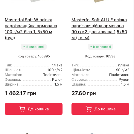
Masterfol Soft W плівка
Masterfol Soft ALU E плівка
пароізоляційна армована
пароізоляційна армована
100 г/м2 біла 1, 5x50 м
90 г/м2 фольгована 1,5x50
(рул)
м (кв. м)
В наявності
В наявності
Код товару: 105895
Код товару: 16538
Тип:
плівка
Тип:
плівка
Щільність:
100 г/м2
Щільність:
90 г/м2
Матеріал:
Поліетилен
Матеріал:
Поліетилен
Фасовка:
Рулон
Фасовка:
Рулон
Ширина:
1,5 м
Ширина:
1,5 м
1 462.17 грн
27.60 грн
До кошика
До кошика