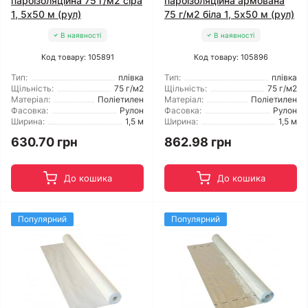
пароізоляційна 75 г/м2 сіра
пароізоляційна армована
1, 5x50 м (рул)
75 г/м2 біла 1, 5x50 м (рул)
В наявності
В наявності
Код товару: 105891
Код товару: 105896
Тип:
плівка
Тип:
плівка
Щільність:
75 г/м2
Щільність:
75 г/м2
Матеріал:
Поліетилен
Матеріал:
Поліетилен
Фасовка:
Рулон
Фасовка:
Рулон
Ширина:
1,5 м
Ширина:
1,5 м
630.70 грн
862.98 грн
До кошика
До кошика
Популярний
Популярний