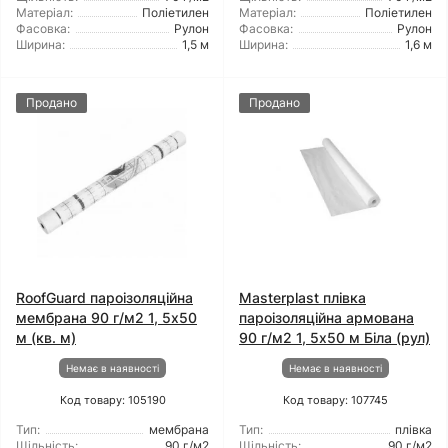
Матеріал:
Поліетилен
Матеріал:
Поліетилен
Фасовка:
Рулон
Фасовка:
Рулон
Ширина:
1,5 м
Ширина:
1,6 м
Продано
Продано
RoofGuard пароізоляційна
Masterplast плівка
мембрана 90 г/м2 1, 5x50
пароізоляційна армована
м (кв. м)
90 г/м2 1, 5x50 м Біла (рул)
Немає в наявності
Немає в наявності
Код товару: 105190
Код товару: 107745
Тип:
мембрана
Тип:
плівка
Щільність:
90 г/м2
Щільність:
90 г/м2