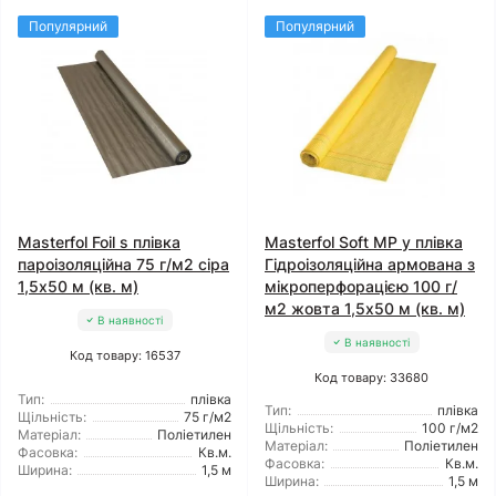
Популярний
Популярний
Masterfol Foil s плівка
Masterfol Soft MP y плівка
пароізоляційна 75 г/м2 сіра
Гідроізоляційна армована з
1,5x50 м (кв. м)
мікроперфорацією 100 г/
м2 жовта 1,5x50 м (кв. м)
В наявності
В наявності
Код товару: 16537
Код товару: 33680
Тип:
плівка
Тип:
плівка
Щільність:
75 г/м2
Щільність:
100 г/м2
Матеріал:
Поліетилен
Матеріал:
Поліетилен
Фасовка:
Кв.м.
Фасовка:
Кв.м.
Ширина:
1,5 м
Ширина:
1,5 м