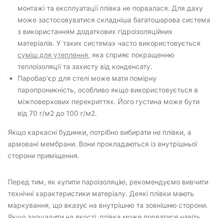
монтажі та експлуатації плівка не порвалася. Для даху
може застосовуватися складніша багатошарова система
з використанням додаткових гідроізоляційних
матеріалів. У таких системах часто використовується
суміш для утеплення
, яка сприяє покращенню
теплоізоляції та захисту від конденсату.
Паробар'єр для стелі може мати помірну
паропроникність, особливо якщо використовується в
міжповерхових перекриттях. Його густина може бути
від 70 г/м2 до 100 г/м2.
Якщо каркасні будинки, потрібно вибирати не плівки, а
армовані мембрани. Вони прокладаються із внутрішньої
сторони приміщення.
Перед тим, як купити пароізоляцію, рекомендуємо вивчити
технічні характеристики матеріалу. Деякі плівки мають
маркування, що вказує на внутрішню та зовнішню сторони.
Якщо заощадити на якості, плівка може порватися навіть