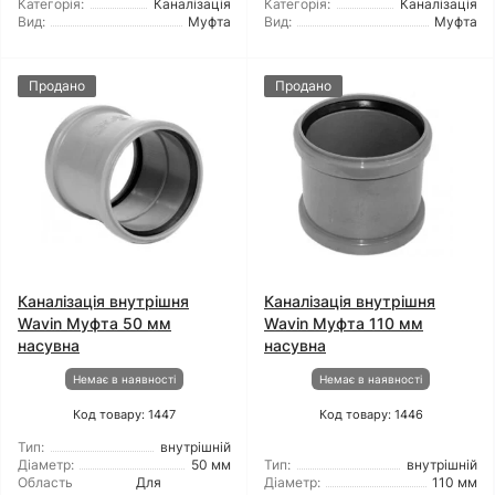
Категорія:
Каналізація
Категорія:
Каналізація
Вид:
Муфта
Вид:
Муфта
Продано
Продано
Каналізація внутрішня
Каналізація внутрішня
Wavin Муфта 50 мм
Wavin Муфта 110 мм
насувна
насувна
Немає в наявності
Немає в наявності
Код товару: 1447
Код товару: 1446
Тип:
внутрішній
Діаметр:
50 мм
Тип:
внутрішній
Область
Для
Діаметр:
110 мм