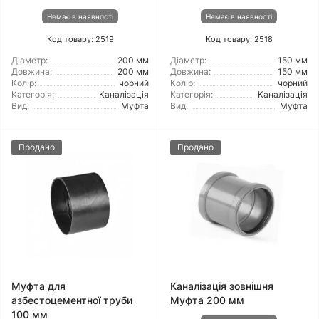
Немає в наявності
Немає в наявності
Код товару: 2519
Код товару: 2518
Діаметр:
200 мм
Діаметр:
150 мм
Довжина:
200 мм
Довжина:
150 мм
Колір:
чорний
Колір:
чорний
Категорія:
Каналізація
Категорія:
Каналізація
Вид:
Муфта
Вид:
Муфта
Продано
Продано
Муфта для
Каналізація зовнішня
азбестоцементної труби
Муфта 200 мм
100 мм