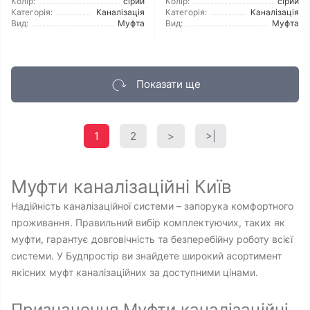
Колір:
сірий
Колір:
сірий
Категорія:
Каналізація
Категорія:
Каналізація
Вид:
Муфта
Вид:
Муфта
Показати ще
1
2
>
>|
Муфти каналізаційні Київ
Надійність каналізаційної системи – запорука комфортного
проживання. Правильний вибір комплектуючих, таких як
муфти, гарантує довговічність та безперебійну роботу всієї
системи. У Будпростір ви знайдете широкий асортимент
якісних муфт каналізаційних за доступними цінами.
Призначення Муфти каналізаційні