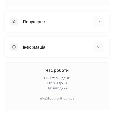
Популярне
Гіпсокартон
OSB
Інформація
Пінопласт
Пінополістирол
Доставка
Мінеральна вата
Оплата
Час роботи
Клей для плитки
Контакти
Пн-Пт: з 8 до 18
Гарантія та повернення
Сб: з 9 до 14
Нд: вихідний
Про магазин
Політика конфіденційності
info@budprostir.com.ua
Блог
Карта сайту