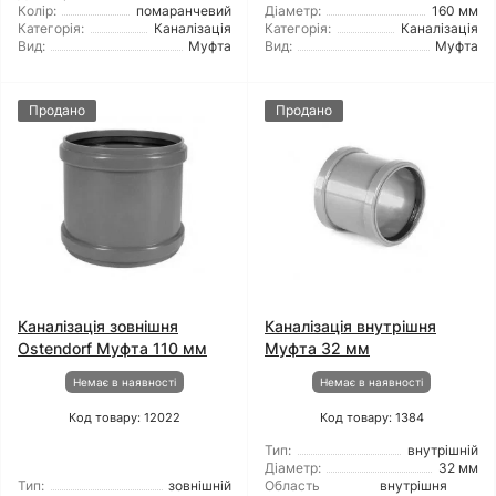
Колір:
помаранчевий
Діаметр:
160 мм
Категорія:
Каналізація
Категорія:
Каналізація
Вид:
Муфта
Вид:
Муфта
Продано
Продано
Каналізація зовнішня
Каналізація внутрішня
Ostendorf Муфта 110 мм
Муфта 32 мм
Немає в наявності
Немає в наявності
Код товару: 12022
Код товару: 1384
Тип:
внутрішній
Діаметр:
32 мм
Тип:
зовнішній
Область
внутрішня