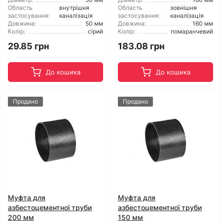
Область
внутрішня
Область
зовнішня
застосування:
каналізація
застосування:
каналізація
Довжина:
50 мм
Довжина:
160 мм
Колір:
сірий
Колір:
помаранчевий
29.85 грн
183.08 грн
До кошика
До кошика
Продано
Продано
Муфта для
Муфта для
азбестоцементної труби
азбестоцементної труби
200 мм
150 мм