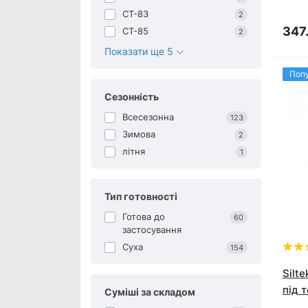
CT-83
2
347
CT-85
2
Показати ще 5
Поп
Сезонність
Всесезонна
123
Зимова
2
літня
1
Тип готовності
Готова до
60
застосування
Суха
154
Silt
під т
Суміші за складом