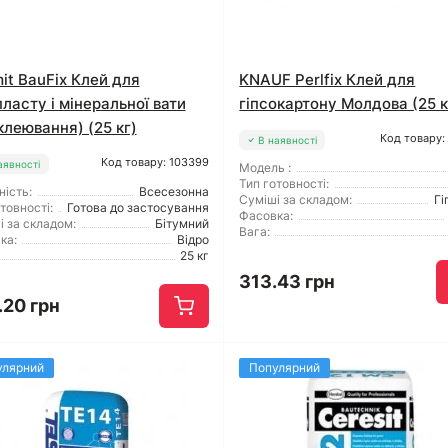
it BauFix Клей для
KNAUF Perlfix Клей для
пласту і мінеральної вати
гіпсокартону Молдова (25 к
клеювання) (25 кг)
Код товару:
В наявності
Код товару: 103399
аявності
Модель :
Тип готовності:
ність:
Всесезонна
Суміші за складом:
Гі
товності:
Готова до застосування
Фасовка:
і за складом:
Бітумний
Вага:
ка:
Відро
25 кг
313.43 грн
.20 грн
улярний
Популярний