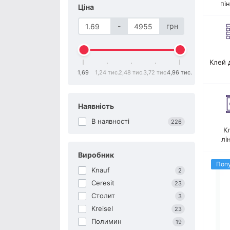
пі
Ціна
-
грн
Клей 
1,69
1,24 тис.
2,48 тис.
3,72 тис.
4,96 тис.
Наявність
В наявності
226
К
лі
Виробник
Поп
Knauf
2
Ceresit
23
Столит
3
Kreisel
23
Полимин
19