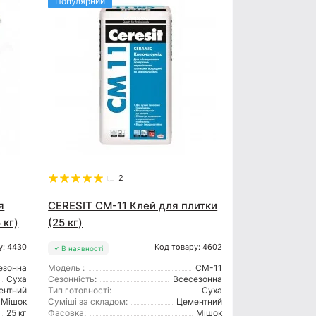
Популярний
2
я
CERESIT CM-11 Клей для плитки
 кг)
(25 кг)
у: 4430
Код товару: 4602
В наявності
езонна
Модель :
CM-11
Суха
Сезонність:
Всесезонна
ентний
Тип готовності:
Суха
Мішок
Суміші за складом:
Цементний
25 кг
Фасовка:
Мішок