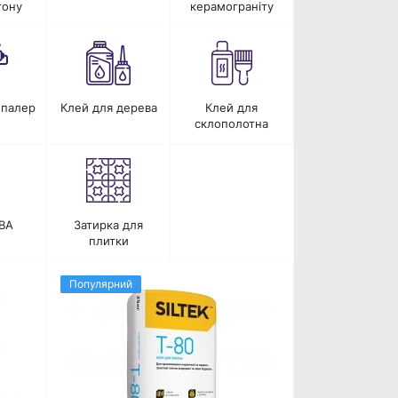
тону
керамограніту
шпалер
Клей для дерева
Клей для
склополотна
ВА
Затирка для
плитки
Популярний