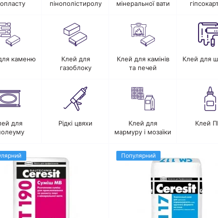
нопласту
пінополістиролу
мінеральної вати
гіпсокар
для каменю
Клей для
Клей для камінів
Клей для 
газоблоку
та печей
лей для
Рідкі цвяхи
Клей для
Клей П
нолеуму
мармуру і мозаїки
улярний
Популярний