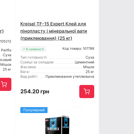
Kreisel TF-15 Expert Клей для
г)
пінопласту і мінеральної вати
(приклеювання) (25 кг)
 105212
Код товару: 107788
В наявності
Perlfix
Суха
Тип готовності:
Суха
псовий
Суміші за складом:
Цементний
Мішок
Фасовка:
Мішок
25 кг
Вага:
25 кг
Вид робіт:
Приклеювання утеплювача
254.20 грн
Популярний