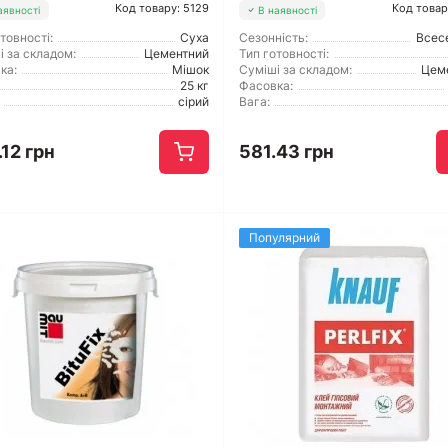
Код товару: 5129
Код товар
аявності
В наявності
товності:
Суха
Сезонність:
Всес
і за складом:
Цементний
Тип готовності:
ка:
Мішок
Суміші за складом:
Цем
25 кг
Фасовка:
сірий
Вага:
12 грн
581.43 грн
Популярний