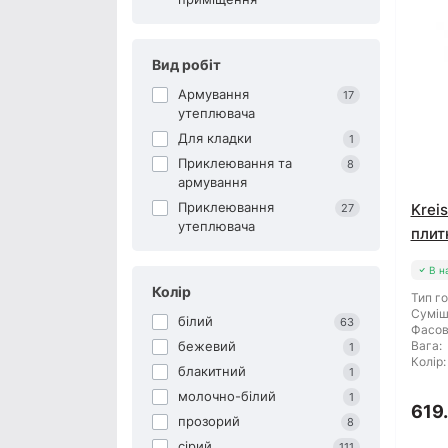
Вид робіт
Армування
17
утеплювача
Для кладки
1
Приклеювання та
8
армування
Приклеювання
Krei
27
утеплювача
плит
В н
Колір
Тип го
Суміш
білий
63
Фасов
бежевий
Вага:
1
Колір:
блакитний
1
молочно-білий
1
619
прозорий
8
сірий
111