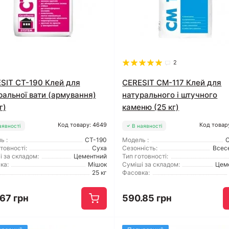
2
SIT CT-190 Клей для
CERESIT CM-117 Клей для
ральної вати (армування)
натурального і штучного
г)
каменю (25 кг)
Код товару: 4649
Код товар
аявності
В наявності
ь :
CT-190
Модель :
товності:
Суха
Сезонність:
Всес
і за складом:
Цементний
Тип готовності:
ка:
Мішок
Суміші за складом:
Цем
25 кг
Фасовка:
67 грн
590.85 грн