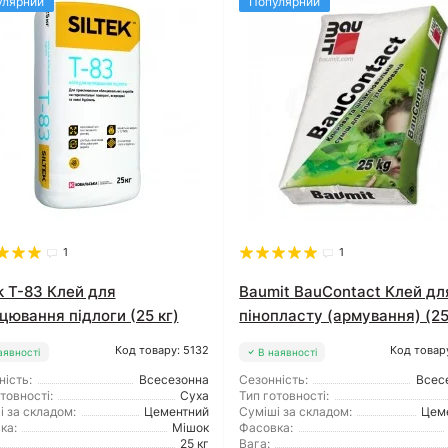
улярний
Популярний
1
1
ek T-83 Клей для
Baumit BauContact Клей дл
цювання підлоги (25 кг)
пінопласту (армування) (25
Код товару: 5132
Код товар
аявності
В наявності
ність:
Всесезонна
Сезонність:
Всес
товності:
Суха
Тип готовності:
і за складом:
Цементний
Суміші за складом:
Цем
ка:
Мішок
Фасовка:
25 кг
Вага: