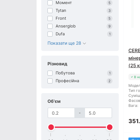
Момент
5
Tytan
3
Front
5
Anserglob
9
Dufa
1
Показати ще 28
CERE
міне
Різновид
(25 к
Побутова
1
В н
Професійна
2
Модел
Тип го
Суміш
Фасов
Об'єм
Вага:
-
351.