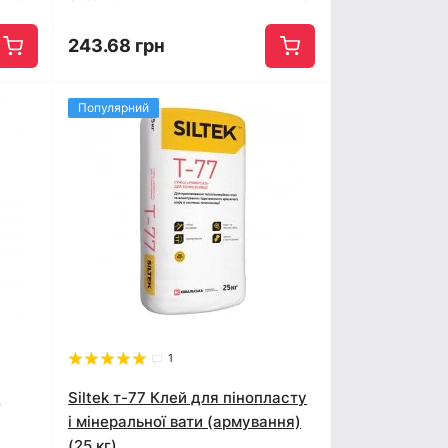
243.68 грн
Популярний
1
и
Siltek т-77 Клей для пінопласту
і мінеральної вати (армування)
(25 кг)