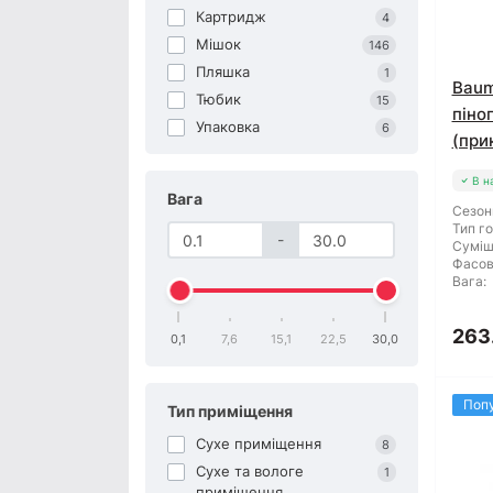
Картридж
4
Мішок
146
Пляшка
1
Baum
Тюбик
15
піно
Упаковка
6
(при
В н
Вага
Сезон
Тип го
-
Суміш
Фасов
Вага:
263
0,1
7,6
15,1
22,5
30,0
Поп
Тип приміщення
Сухе приміщення
8
Сухе та вологе
1
приміщення