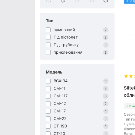
Поп
0,2
1,4
2,6
3,8
5,0
Тип
армований
7
Під пістолет
2
Під трубочку
1
приклеювання
8
Модель
BCX-34
1
Silt
CM-11
4
обли
CM-117
3
CM-12
2
В н
CM-17
1
Сезон
CM-22
1
Тип го
Суміш
CT-190
1
Фасов
CT-20
Вага:
1