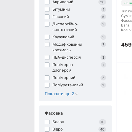
Акриловий
26
В н
Бітумний
1
Тип го
Суміш
Гіпсовий
5
Фасов
Дисперсійно-
3
Вага:
синтетичний
Колір:
Каучуковий
3
459.
Модифікований
7
крохмаль
ПВА-дисперсія
3
Полімерна
1
дисперсія
Полімерний
2
Поліуретановий
2
Показати ще 2
Фасовка
Балон
10
Відро
40