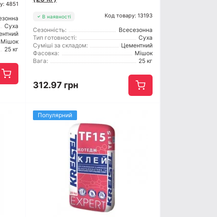
у: 4851
Код товару: 13193
В наявності
езонна
Суха
Сезонність:
Всесезонна
ентний
Тип готовності:
Суха
Мішок
Суміші за складом:
Цементний
25 кг
Фасовка:
Мішок
Вага:
25 кг
312.97 грн
Популярний