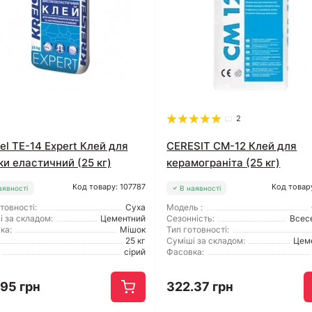
2
sel TE-14 Expert Клей для
CERESIT CM-12 Клей для
ки еластичний (25 кг)
керамограніта (25 кг)
Код товару: 107787
Код товар
аявності
В наявності
товності:
Суха
Модель :
і за складом:
Цементний
Сезонність:
Всес
ка:
Мішок
Тип готовності:
25 кг
Суміші за складом:
Цем
сірий
Фасовка:
.95 грн
322.37 грн