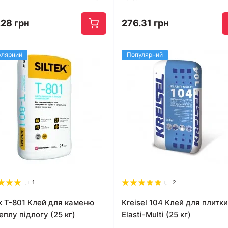
.28 грн
276.31 грн
улярний
Популярний
1
2
ek T-801 Клей для каменю
Kreisel 104 Клей для плитк
еплу підлогу (25 кг)
Elasti-Multi (25 кг)