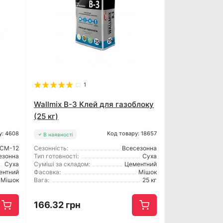
1
Wallmix B-3 Клей для газоблоку
(25 кг)
у: 4608
Код товару: 18657
В наявності
CM-12
Сезонність:
Всесезонна
езонна
Тип готовності:
Суха
Суха
Суміші за складом:
Цементний
ентний
Фасовка:
Мішок
Мішок
Вага:
25 кг
166.32 грн