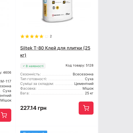
2
Siltek T-80 Клей для плитки (25
кг)
Код товару: 5128
В наявності
у: 4606
Сезонність:
Всесезонна
Тип готовності:
Суха
CM-117
Суміші за складом:
Цементний
езонна
Фасовка:
Мішок
Суха
Вага:
25 кг
ентний
Мішок
227.14 грн