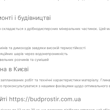
нті і будівництві
 складається з дрібнодисперсних мінеральних частинок. Цей мате
інів та димоходів завдяки високій термостійкості
ляційних шарів через водонепроникність
вельних розчинів та сумішей
на в Києві
запланованих робіт та технічні характеристики матеріалу. Глина
рто проконсультуватися з нашими фахівцями щодо оптимального 
ті https://budprostir.com.ua
мішках по 12 кг та 20 кг, що дозволяє підібрати оптимальний об'є