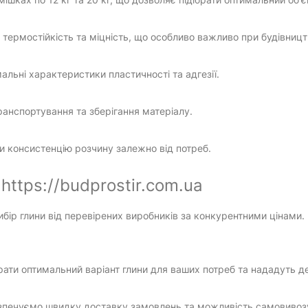
термостійкість та міцність, що особливо важливо при будівництв
альні характеристики пластичності та адгезії.
ранспортування та зберігання матеріалу.
и консистенцію розчину залежно від потреб.
https://budprostir.com.ua
ір глини від перевірених виробників за конкурентними цінами. 
рати оптимальний варіант глини для ваших потреб та нададуть д
езпечуємо швидку доставку замовлень та можливість самовивозу