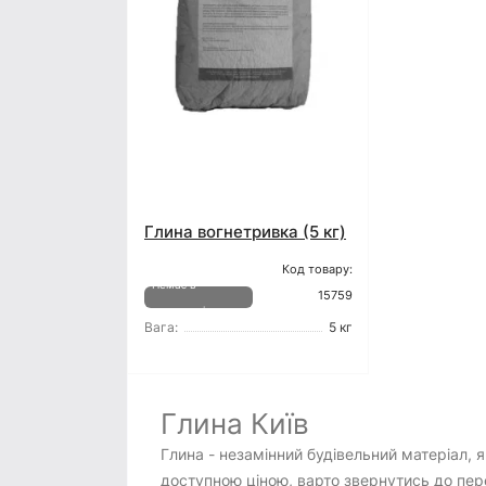
Глина вогнетривка (5 кг)
Код товару:
Немає в
15759
наявності
Вага:
5 кг
Глина Київ
Глина - незамінний будівельний матеріал, 
доступною ціною, варто звернутись до пер