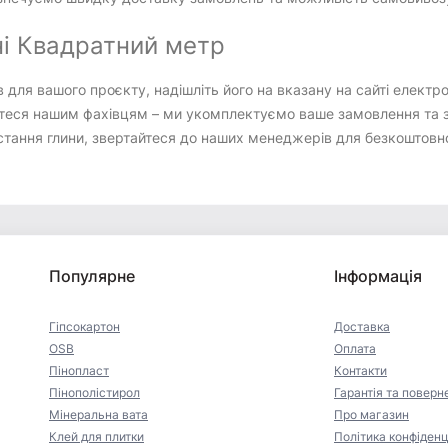
ні Квадратний метр
в для вашого проєкту, надішліть його на вказану на сайті елек
овіртеся нашим фахівцям – ми укомплектуємо ваше замовлення та
ання глини, звертайтеся до наших менеджерів для безкоштовної 
Популярне
Інформація
Гіпсокартон
Доставка
OSB
Оплата
Пінопласт
Контакти
Пінополістирол
Гарантія та поверн
Мінеральна вата
Про магазин
Клей для плитки
Політика конфіденц