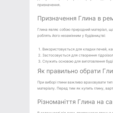
призначення.
Призначення Глина в ремо
Глина являє собою природний матеріал, що
роблять його незамінним у будівництві:
Використовується для кладки печей, кам
Застосовується для створення гідроізо
Служить основою для виготовлення буді
Як правильно обрати Гли
При виборі глини важливо враховувати тип 
матеріалу. Перед тим як купить глину, ва
Різноманіття Глина на сай
В залежності від ваги, пропонуємо глину в 