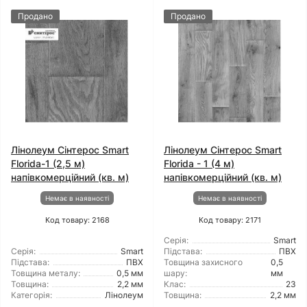
Продано
Продано
Лінолеум Сінтерос Smart
Лінолеум Сінтерос Smart
Florida-1 (2,5 м)
Florida - 1 (4 м)
напівкомерційний (кв. м)
напівкомерційний (кв. м)
Немає в наявності
Немає в наявності
Код товару: 2168
Код товару: 2171
Серія:
Smart
Серія:
Smart
Підстава:
ПВХ
Підстава:
ПВХ
Товщина захисного
0,5
Товщина металу:
0,5 мм
шару:
мм
Товщина:
2,2 мм
Клас:
23
Категорія:
Лінолеум
Товщина:
2,2 мм