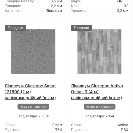
Товщина металу:
0,5 мм
шару:
мм
Товщина:
2,2 мм
Клас:
32
Категорія:
Лінолеум
Товщина:
2,2 мм
Продано
Продано
Лінолеум Сінтерос Smart
Лінолеум Сінтерос Activa
121600 (2 м)
Oscar-3 (4 м)
напівкомерційний (кв. м)
напівкомерційний (кв. м)
Немає в наявності
Немає в наявності
Код товару: 73634
Код товару: 2054
Серія:
Smart
Серія:
Activa
Підстава:
ПВХ
Підстава:
ПВХ