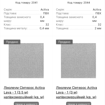
Код товару: 2041
Код товару: 2044
Серія:
Activa
Серія:
Activa
Підстава:
ПВХ
Підстава:
ПВХ
Товщина захисного
0,4
Товщина захисного
0,4
шару:
мм
шару:
мм
Клас:
32
Клас:
32
Товщина металу:
0,4 мм
Товщина:
2 мм
Продано
Продано
Лінолеум Сінтерос Activa
Лінолеум Сінтерос Activa
Lava - 1 (3,5 м)
Lava - 1 (3 м)
напівкомерційний (кв. м)
напівкомерційний (кв. м)
Немає в наявності
Немає в наявності