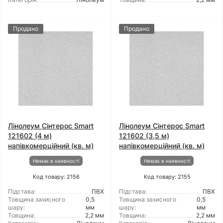
Продано
Продано
Лінолеум Сінтерос Smart
Лінолеум Сінтерос Smart
121602 (4 м)
121602 (3,5 м)
напівкомерційний (кв. м)
напівкомерційний (кв. м)
Немає в наявності
Немає в наявності
Код товару: 2156
Код товару: 2155
Підстава:
ПВХ
Підстава:
ПВХ
Товщина захисного
0,5
Товщина захисного
0,5
шару:
мм
шару:
мм
Товщина:
2,2 мм
Товщина:
2,2 мм