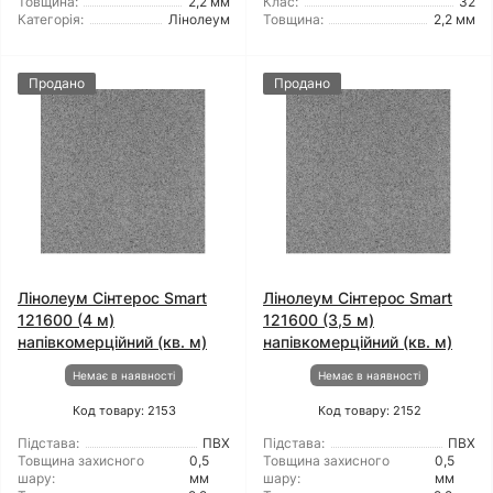
Товщина:
2,2 мм
Клас:
32
Категорія:
Лінолеум
Товщина:
2,2 мм
Продано
Продано
Лінолеум Сінтерос Smart
Лінолеум Сінтерос Smart
121600 (4 м)
121600 (3,5 м)
напівкомерційний (кв. м)
напівкомерційний (кв. м)
Немає в наявності
Немає в наявності
Код товару: 2153
Код товару: 2152
Підстава:
ПВХ
Підстава:
ПВХ
Товщина захисного
0,5
Товщина захисного
0,5
шару:
мм
шару:
мм