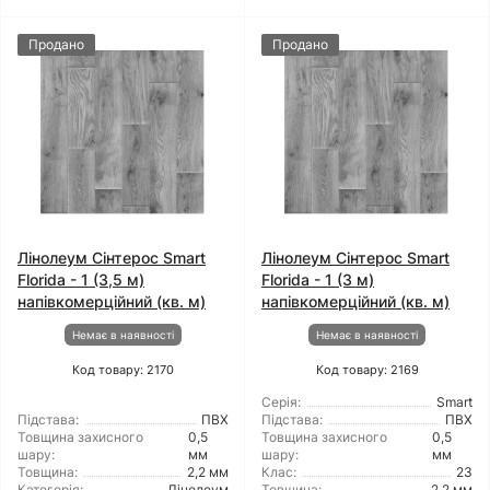
Продано
Продано
Лінолеум Сінтерос Smart
Лінолеум Сінтерос Smart
Florida - 1 (3,5 м)
Florida - 1 (3 м)
напівкомерційний (кв. м)
напівкомерційний (кв. м)
Немає в наявності
Немає в наявності
Код товару: 2170
Код товару: 2169
Серія:
Smart
Підстава:
ПВХ
Підстава:
ПВХ
Товщина захисного
0,5
Товщина захисного
0,5
шару:
мм
шару:
мм
Товщина:
2,2 мм
Клас:
23
Категорія:
Лінолеум
Товщина:
2,2 мм