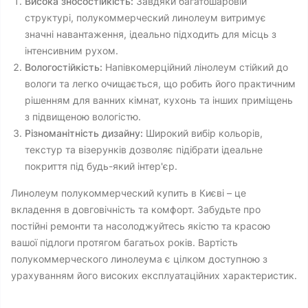
Висока зносостійкість:
Завдяки багатошаровій
структурі, полукоммерческий линолеум витримує
значні навантаження, ідеально підходить для місць з
інтенсивним рухом.
Вологостійкість:
Напівкомерційний лінолеум стійкий до
вологи та легко очищається, що робить його практичним
рішенням для ванних кімнат, кухонь та інших приміщень
з підвищеною вологістю.
Різноманітність дизайну:
Широкий вибір кольорів,
текстур та візерунків дозволяє підібрати ідеальне
покриття під будь-який інтер'єр.
Линолеум полукоммерческий купить в Києві – це
вкладення в довговічність та комфорт. Забудьте про
постійні ремонти та насолоджуйтесь якістю та красою
вашої підлоги протягом багатьох років. Вартість
полукоммерческого линолеума є цілком доступною з
урахуванням його високих експлуатаційних характеристик.