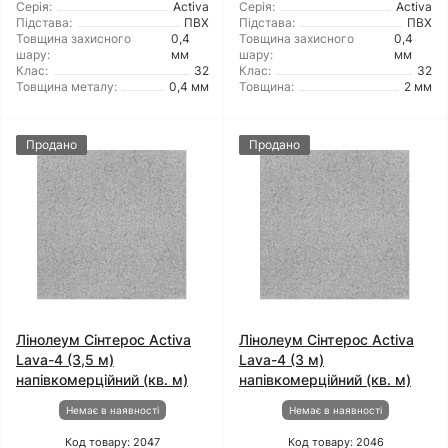
Серія:
Activa
Серія:
Activa
Підстава:
ПВХ
Підстава:
ПВХ
Товщина захисного
0,4
Товщина захисного
0,4
шару:
мм
шару:
мм
Клас:
32
Клас:
32
Товщина металу:
0,4 мм
Товщина:
2 мм
Продано
Продано
Лінолеум Сінтерос Activa
Лінолеум Сінтерос Activa
Lava-4 (3,5 м)
Lava-4 (3 м)
напівкомерційний (кв. м)
напівкомерційний (кв. м)
Немає в наявності
Немає в наявності
Код товару: 2047
Код товару: 2046