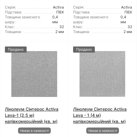
Серія:
Activa
Серія:
Activa
Підстава:
ПВХ
Підстава:
ПВХ
Товщина захисного
0,4
Товщина захисного
0,4
шару:
мм
шару:
мм
Клас:
32
Клас:
32
Товщина:
2 мм
Товщина:
2 мм
Продано
Продано
Лінолеум Сінтерос Activa
Лінолеум Сінтерос Activa
Lava-1 (2,5 м)
Lava - 1 (4 м)
напівкомерційний (кв. м)
напівкомерційний (кв. м)
Немає в наявності
Немає в наявності