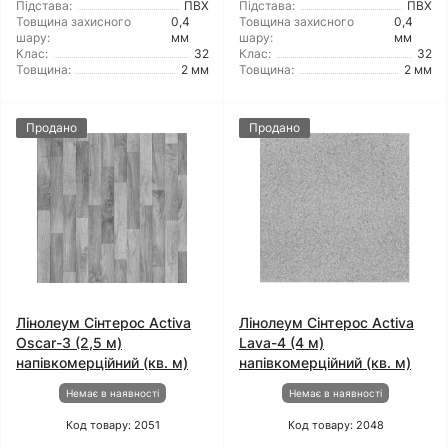
Підстава:
ПВХ
Підстава:
ПВХ
Товщина захисного
0,4
Товщина захисного
0,4
шару:
мм
шару:
мм
Клас:
32
Клас:
32
Товщина:
2 мм
Товщина:
2 мм
Продано
Продано
Лінолеум Сінтерос Activa
Лінолеум Сінтерос Activa
Oscar-3 (2,5 м)
Lava-4 (4 м)
напівкомерційний (кв. м)
напівкомерційний (кв. м)
Немає в наявності
Немає в наявності
Код товару: 2051
Код товару: 2048