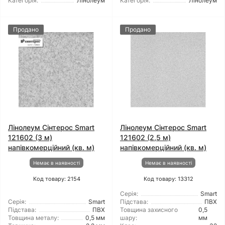
Категорія:
Лінолеум
Категорія:
Лінолеум
Продано
Продано
Лінолеум Сінтерос Smart
Лінолеум Сінтерос Smart
121602 (3 м)
121602 (2,5 м)
напівкомерційний (кв. м)
напівкомерційний (кв. м)
Немає в наявності
Немає в наявності
Код товару: 2154
Код товару: 13312
Серія:
Smart
Серія:
Smart
Підстава:
ПВХ
Підстава:
ПВХ
Товщина захисного
0,5
Товщина металу:
0,5 мм
шару:
мм