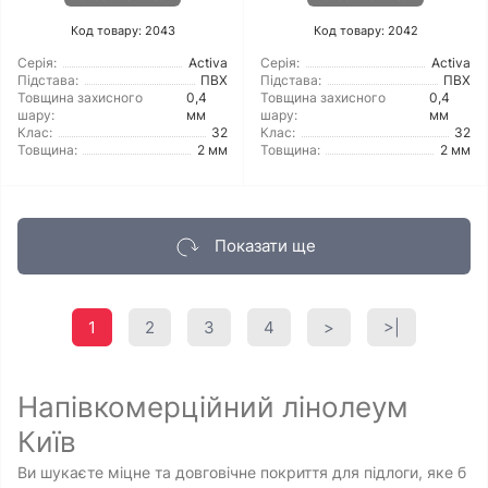
Код товару: 2043
Код товару: 2042
Серія:
Activa
Серія:
Activa
Підстава:
ПВХ
Підстава:
ПВХ
Товщина захисного
0,4
Товщина захисного
0,4
шару:
мм
шару:
мм
Клас:
32
Клас:
32
Товщина:
2 мм
Товщина:
2 мм
Показати ще
1
2
3
4
>
>|
Напівкомерційний лінолеум
Київ
Ви шукаєте міцне та довговічне покриття для підлоги, яке б