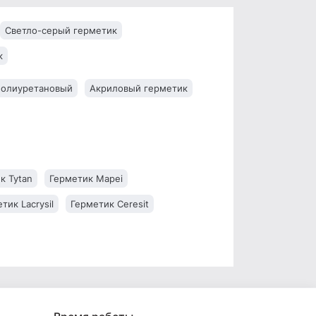
Светло-серый герметик
к
полиуретановый
Акриловый герметик
к Tytan
Герметик Mapei
тик Lacrysil
Герметик Ceresit