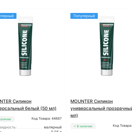
улярный
Популярный
NTER Силикон
MOUNTER Силикон
ерсальный белый (50 мл)
универсальный прозрачный
мл)
Код Товара: 44667
наличии
Код Товара
В наличии
видность:
малярный
:
0,05 л