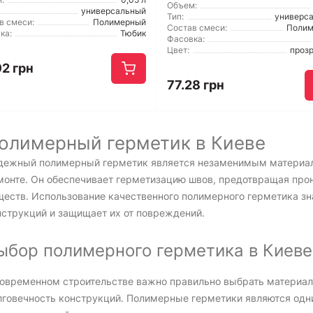
Объем:
универсальный
Тип:
универс
в смеси:
Полимерный
Состав смеси:
Поли
ка:
Тюбик
Фасовка:
Цвет:
проз
92 грн
77.28 грн
олимерный герметик в Киеве
дежный полимерный герметик является незаменимым материал
монте. Он обеспечивает герметизацию швов, предотвращая про
ществ. Использование качественного полимерного герметика зн
нструкций и защищает их от повреждений.
ыбор полимерного герметика в Киеве
современном строительстве важно правильно выбрать материал
лговечность конструкций. Полимерные герметики являются одни