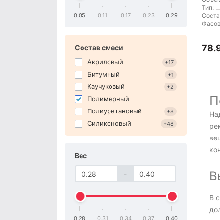
Тип:
0,05
0,11
0,17
0,23
0,29
Соста
Фасов
78.
Состав смеси
Акриловый
+17
Битумный
+1
Каучуковый
+2
П
Полимерный
Полиуретановый
+8
На
Силиконовый
+48
ре
ве
ко
Вес
В
-
В 
до
0,28
0,31
0,34
0,37
0,40