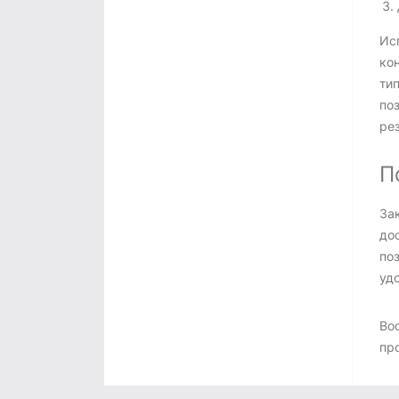
Ис
ко
ти
по
рез
П
За
до
поз
удо
Во
пр