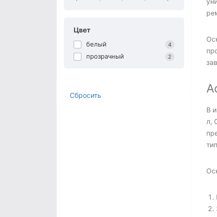
ун
ре
Цвет
Ос
белый
4
пр
прозрачный
2
зав
А
Сбросить
В 
л, 
пр
тип
Ос