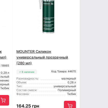
к
MOUNTER Силикон
 мл)
универсальный прозрачный
(280 мл)
: 19865
Код Товара: 44670
В наличии
0,29 л
альный
Разновидность:
малярный
енению
Объем:
0,28 л
мерный
Тип:
универсальный
Тюбик
Состав смеси:
Полимерный
Фасовка:
Тюбик
164.25 грн