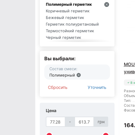
Полимерный герметик
Коричневый герметик
Бежевый герметик
Герметик полиуретановый
Термостойкий герметик
Черный герметик
Серый герметик
Светло-серый герметик
Красный герметик
Вы выбрали:
Графитовый герметик
MOU
Состав смеси:
Акриловый герметик
унив
Полимерный
Прозрачный герметик
В 
Белый герметик
Сбросить
Уточнить
Малярный герметик
Разно
Объем
Силиконовый герметик
Тип:
Герметик Unipak
Соста
Герметик Mounter
Цена
Фасов
Герметик Siltek
-
грн
Герметик Soudal
164
Герметик Tytan