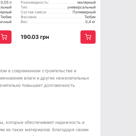
0,05 л
Разновидность:
малярный
альный
Тип:
универсальный
мерный
Состав смеси:
Полимерный
Тюбик
Фасовка:
Тюбик
рачный
Вес:
0,4 кг
190.03 грн
ом в современном строительстве и
никновение влаги и других нежелательных
ачительно повышает долговечность
ы, которые обеспечивают надежность и
м из таких материалов. Благодаря своим