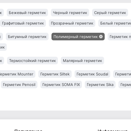
к
Бежевый герметик
Черный герметик
Серый герметик
Графитовый герметик
Прозрачный герметик
Белый гермети
к
Битумный герметик
Полимерный герметик
Герметик 
тик
к
Термостойкий герметик
Малярный герметик
Герметик Mounter
Герметик Siltek
Герметик Soudal
Гермети
Герметик Penosil
Герметик SOMA FIX
Герметик Sika
Герме