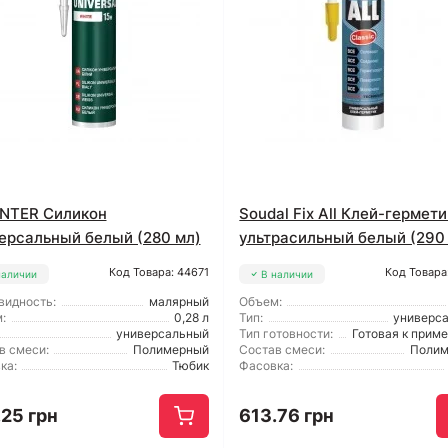
NTER Силикон
Soudal Fix All Клей-гермети
ерсальный белый (280 мл)
ультрасильный белый (290
Код Товара: 44671
Код Товара
наличии
В наличии
видность:
малярный
Объем:
:
0,28 л
Тип:
универс
универсальный
Тип готовности:
Готовая к прим
в смеси:
Полимерный
Состав смеси:
Поли
ка:
Тюбик
Фасовка:
.25 грн
613.76 грн