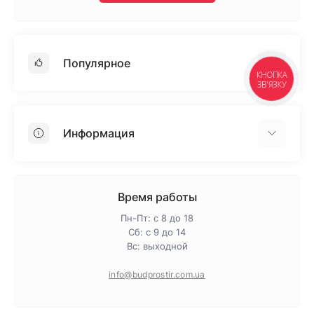
Популярное
КНОПКА
ЗВ'ЯЗКУ
Гипсокартон
OSB
Информация
Пенопласт
Пенополистирол
Доставка
Минеральная вата
Оплата
Время работы
Клей для плитки
Контакты
Пн-Пт: с 8 до 18
Гарантия и возврат
Сб: с 9 до 14
Вс: выходной
Про магазин
Политика конфиденциальности
info@budprostir.com.ua
Блог
Карта сайта