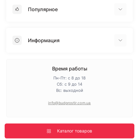
Популярное
Гипсокартон
OSB
Информация
Пенопласт
Пенополистирол
Доставка
Минеральная вата
Оплата
Время работы
Клей для плитки
Контакты
Пн-Пт: с 8 до 18
Гарантия и возврат
Сб: с 9 до 14
Вс: выходной
Про магазин
Политика конфиденциальности
info@budprostir.com.ua
Блог
Карта сайта
Производители
Каталог товаров