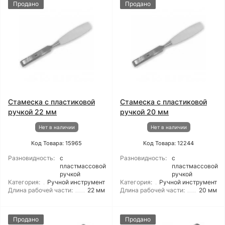
Продано
Продано
Стамеска с пластиковой
Стамеска с пластиковой
ручкой 22 мм
ручкой 20 мм
Нет в наличии
Нет в наличии
Код Товара: 15965
Код Товара: 12244
Разновидность:
с
Разновидность:
с
пластмассовой
пластмассовой
ручкой
ручкой
Категория:
Ручной инструмент
Категория:
Ручной инструмент
Длина рабочей части:
22 мм
Длина рабочей части:
20 мм
Продано
Продано