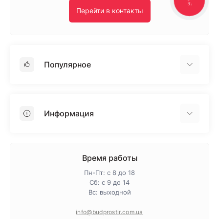
ЗВ'ЯЗКУ
Перейти в контакты
Популярное
Гипсокартон
OSB
Информация
Пенопласт
Пенополистирол
Доставка
Минеральная вата
Оплата
Время работы
Клей для плитки
Контакты
Пн-Пт: с 8 до 18
Гарантия и возврат
Сб: с 9 до 14
Вс: выходной
Про магазин
Политика конфиденциальности
info@budprostir.com.ua