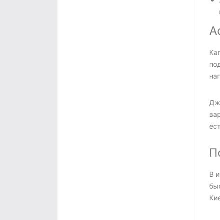
А
Ка
по
наг
Дж
ва
ес
П
В 
бы
Ки