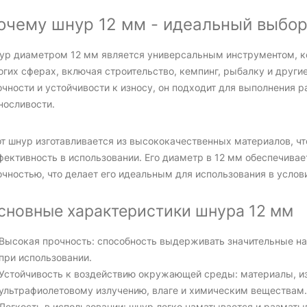
очему шнур 12 мм - идеальный выбор
ур диаметром 12 мм является универсальным инструментом, к
гих сферах, включая строительство, кемпинг, рыбалку и други
очности и устойчивости к износу, он подходит для выполнения 
носливости.
т шнур изготавливается из высококачественных материалов, чт
фективность в использовании. Его диаметр в 12 мм обеспечива
очностью, что делает его идеальным для использования в усло
сновные характеристики шнура 12 мм
Высокая прочность: способность выдерживать значительные наг
при использовании.
Устойчивость к воздействию окружающей среды: материалы, из
ультрафиолетовому излучению, влаге и химическим веществам.
Легкость в использовании: шнур легко наматывается и разматыв