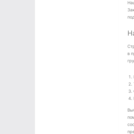
На
За
по
Н
Ст
в 
гру
Вы
по
со
пр