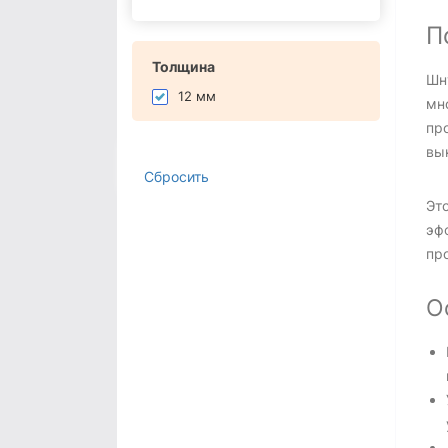
П
Толщина
Шн
12 мм
мно
пр
вы
Сбросить
Это
эф
пр
О