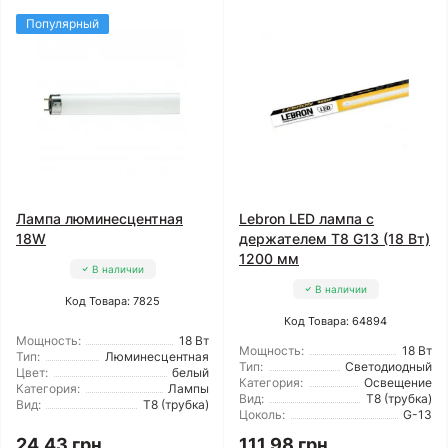
Популярный
Лампа люминесцентная
Lebron LED лампа с
18W
держателем Т8 G13 (18 Вт)
1200 мм
В наличии
В наличии
Код Товара: 7825
Код Товара: 64894
Мощность:
18 Вт
Мощность:
18 Вт
Тип:
Люминесцентная
Тип:
Светодиодный
Цвет:
белый
Категория:
Освещение
Категория:
Лампы
Вид:
T8 (трубка)
Вид:
T8 (трубка)
Цоколь:
G-13
24.43 грн
111.98 грн