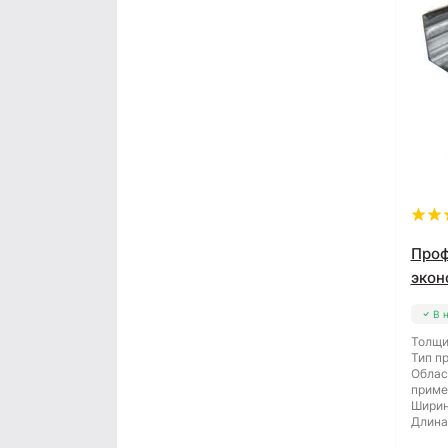
Проф
экон
В 
Толщи
Тип п
Облас
приме
Ширин
Длина