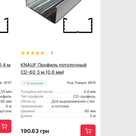
2
 4 м
KNAUF Профиль потолочный
CD-60 3 м (0,6 мм)
а: 3037
Код Товара: 4816
В наличии
,55 мм
Толщина металла:
0,6 мм
рофиль
Тип профиля:
CD-профиль
60 мм
Область
Для выравнивания стен
4 м
применения:
и потолка
артона
Ширина:
60 мм
Длина:
3 м
190.63 грн