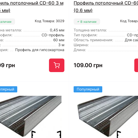
иль потолочный CD-60 3 м
Профиль потолочный CD-60
5 мм)
(0,6 мм)
Код Товара: 3029
Код Товар
наличии
В наличии
на металла:
0,45 мм
Толщина металла:
рофиля:
CD-профиль
Тип профиля:
CD-п
а:
60 мм
Область применения:
Для са
:
3 м
Ширина:
ория:
Профиль для гипсокартона
Длина:
09 грн
109.00 грн
улярный
Популярный