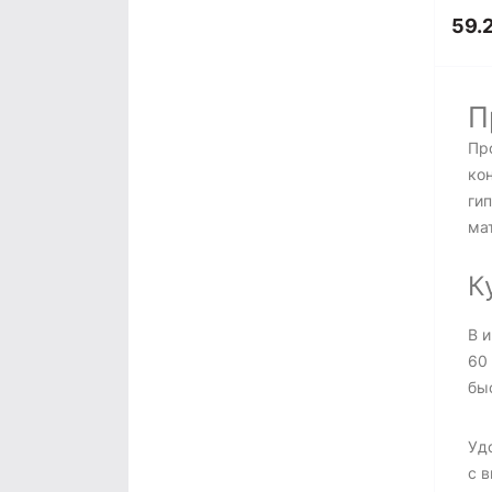
59.2
П
Пр
ко
ги
ма
К
В 
60
бы
Уд
с 