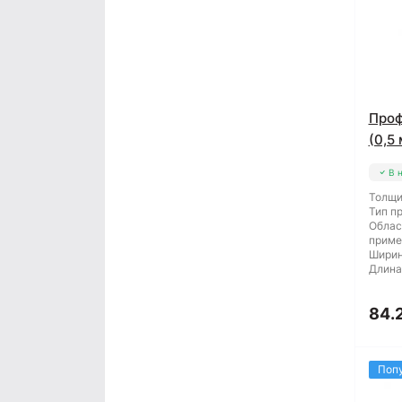
Проф
(0,5
В 
Толщи
Тип п
Облас
приме
Ширин
Длина
84.
Поп