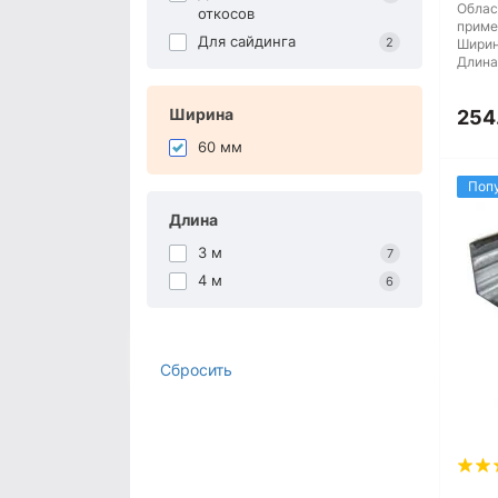
Облас
откосов
приме
Для сайдинга
2
Ширин
Длина
Ширина
254
60 мм
Поп
Длина
3 м
7
4 м
6
Сбросить