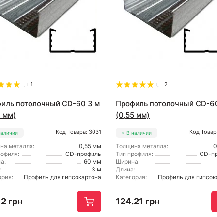
1
2
иль потолочный CD-60 3 м
Профиль потолочный CD-60
5 мм)
(0,55 мм)
Код Товара: 3031
Код Товар
наличии
В наличии
на металла:
0,55 мм
Толщина металла:
0
рофиля:
CD-профиль
Тип профиля:
CD-п
а:
60 мм
Ширина:
:
3 м
Длина:
ория:
Профиль для гипсокартона
Категория:
Профиль для гипсок
2 грн
124.21 грн