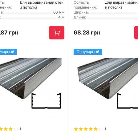
ть
Для выравнивания стен
Область
Для выравнивани
нения:
и потолка
применения:
и потолка
а:
60 мм
Ширина:
:
4 м
Длина:
.87 грн
68.28 грн
улярный
Популярный
1
1