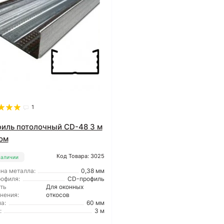
1
иль потолочный CD-48 3 м
ом
Код Товара: 3025
наличии
на металла:
0,38 мм
рофиля:
CD-профиль
ть
Для оконных
нения:
откосов
а:
60 мм
:
3 м