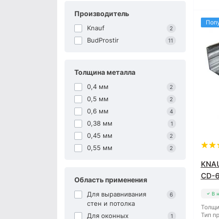
Производитель
Поп
Knauf
2
BudProstir
11
Толщина металла
0,4 мм
2
0,5 мм
2
0,6 мм
4
0,38 мм
1
0,45 мм
2
0,55 мм
2
KNAU
CD-6
Область применения
Для выравнивания
В 
6
стен и потолка
Толщи
Тип п
Для оконных
1