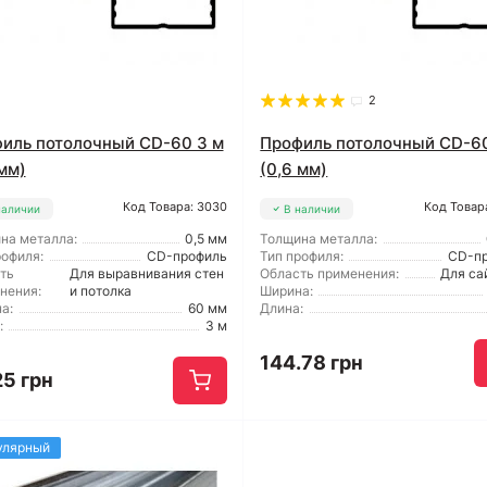
2
иль потолочный CD-60 3 м
Профиль потолочный CD-60
 мм)
(0,6 мм)
Код Товара: 3030
Код Товар
наличии
В наличии
на металла:
0,5 мм
Толщина металла:
рофиля:
CD-профиль
Тип профиля:
CD-п
ть
Для выравнивания стен
Область применения:
Для са
нения:
и потолка
Ширина:
а:
60 мм
Длина:
:
3 м
144.78 грн
25 грн
улярный