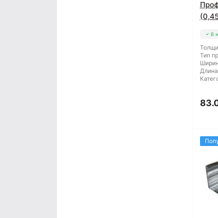
Проф
(0,4
В 
Толщи
Тип п
Ширин
Длина
Катег
83.
Поп