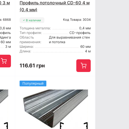
 3 м
Профиль потолочный CD-60 4 м
(0,4 мм)
а: 6868
Код Товара: 3034
В наличии
0,6 мм
Толщина металла:
0,4 мм
рофиль
Тип профиля:
CD-профиль
йдинга
Область
Для выравнивания стен
60 мм
применения:
и потолка
3 м
Ширина:
60 мм
Длина:
4 м
116.61 грн
Популярный