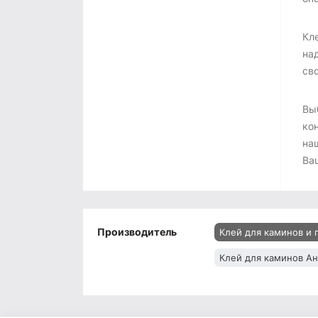
Кл
на
сво
Вы
ко
на
Bau
Производитель
Клей для каминов и 
Клей для каминов А