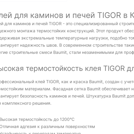
лей для каминов и печей TIGOR в 
ей для каминов и печей TIGOR - это специализированный строи
дежного монтажа термостойких конструкций. Этот продукт обес
держивая экстремальные температурные нагрузки, подобно тому
рантирует надежность швов. В современном строительстве такие
угие строительные смеси Baumit, стали незаменимыми для про
ысокая термостойкость клея TIGOR дл
офессиональный клей TIGOR, как и краска Baumit, создан с уче
рмостойким материалам. Фасадная сетка Baumit обеспечивает н
рантирует безопасность каминов и печей. Штукатурка Baumit д
я комплексного решения.
Высокая термостойкость до 1200°C
Отличная адгезия к различным поверхностям
Устойчивость к перепадам температур