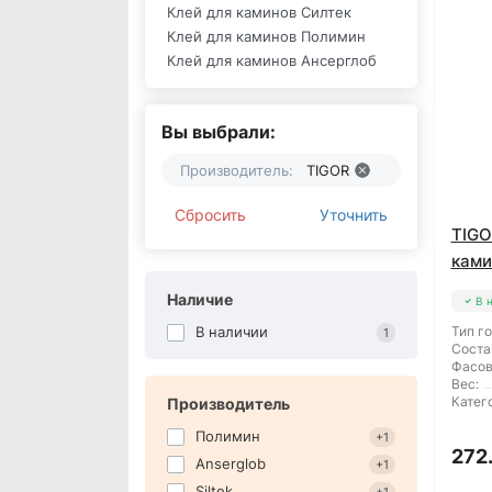
Клей для каминов Силтек
Клей для каминов Полимин
Клей для каминов Ансерглоб
Вы выбрали:
Производитель:
TIGOR
Сбросить
Уточнить
TIGO
ками
Наличие
В 
В наличии
Тип г
1
Соста
Фасов
Вес:
Катег
Производитель
Полимин
+1
272.
Anserglob
+1
Siltek