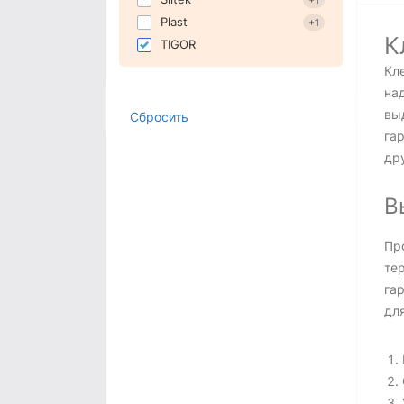
+1
Plast
+1
К
TIGOR
Кл
на
вы
Сбросить
га
др
В
Пр
те
га
дл