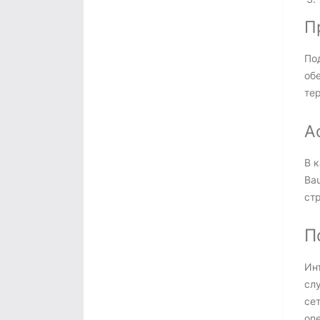
П
По
об
те
А
В 
Ba
ст
П
Инт
сл
се
опе