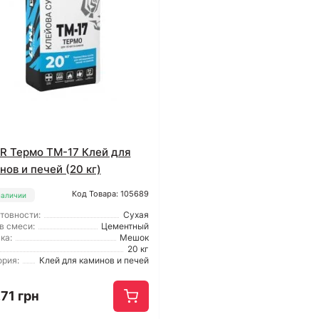
R Термо ТМ-17 Клей для
нов и печей (20 кг)
Код Товара: 105689
наличии
отовности:
Сухая
в смеси:
Цементный
ка:
Мешок
20 кг
ория:
Клей для каминов и печей
71 грн