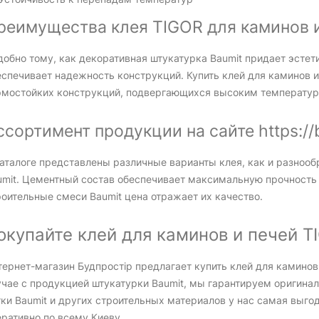
реимущества клея TIGOR для каминов 
добно тому, как декоративная штукатурка Baumit придает эстет
еспечивает надежность конструкций. Купить клей для каминов 
рмостойких конструкций, подвергающихся высоким температур
ссортимент продукции на сайте https://
каталоге представлены различные варианты клея, как и разнооб
umit. Цементный состав обеспечивает максимальную прочность 
роительные смеси Baumit цена отражает их качество.
окупайте клей для каминов и печей T
ернет-магазин Будпростір предлагает купить клей для каминов
учае с продукцией штукатурки Baumit, мы гарантируем оригина
тки Baumit и других строительных материалов у нас самая выго
ративно по всему Киеву.