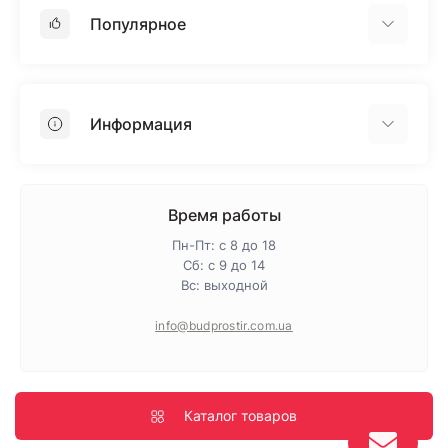
Популярное
Гипсокартон
OSB
Информация
Пенопласт
Пенополистирол
Доставка
Минеральная вата
Оплата
Время работы
Клей для плитки
Контакты
Пн-Пт: с 8 до 18
Гарантия и возврат
Сб: с 9 до 14
Вс: выходной
Про магазин
Политика конфиденциальности
info@budprostir.com.ua
Блог
Карта сайта
Производители
Каталог товаров