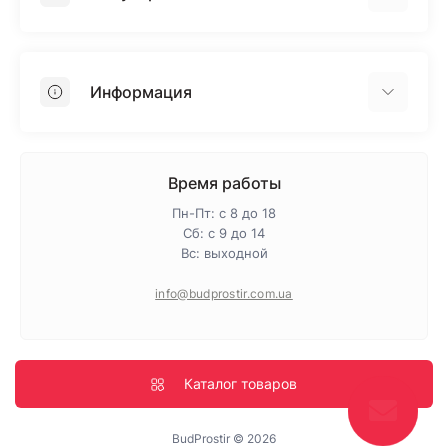
Гипсокартон
OSB
Информация
Пенопласт
Пенополистирол
Доставка
Минеральная вата
Оплата
Время работы
Клей для плитки
Контакты
Пн-Пт: с 8 до 18
Гарантия и возврат
Сб: с 9 до 14
Вс: выходной
Про магазин
Политика конфиденциальности
info@budprostir.com.ua
Блог
Карта сайта
Производители
Каталог товаров
BudProstir © 2026