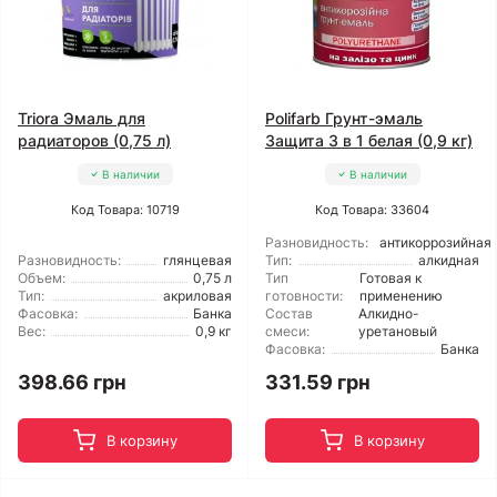
Triora Эмаль для
Polifarb Грунт-эмаль
радиаторов (0,75 л)
Защита 3 в 1 белая (0,9 кг)
В наличии
В наличии
Код Товара: 10719
Код Товара: 33604
Разновидность:
антикоррозийная
Разновидность:
глянцевая
Тип:
алкидная
Объем:
0,75 л
Тип
Готовая к
Тип:
акриловая
готовности:
применению
Фасовка:
Банка
Состав
Алкидно-
Вес:
0,9 кг
смеси:
уретановый
Фасовка:
Банка
398.66 грн
331.59 грн
В корзину
В корзину