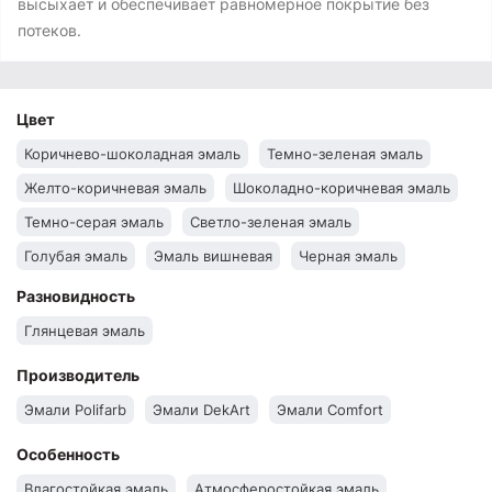
высыхает и обеспечивает равномерное покрытие без
потеков.
Цвет
Коричнево-шоколадная эмаль
Темно-зеленая эмаль
Желто-коричневая эмаль
Шоколадно-коричневая эмаль
Темно-серая эмаль
Светло-зеленая эмаль
Голубая эмаль
Эмаль вишневая
Черная эмаль
Синяя эмаль
Серая эмаль
Светло-серая эмаль
Разновидность
Красно-коричневая эмаль
Красная эмаль
Глянцевая эмаль
Коричневая эмаль
Зеленая эмаль
Желтая эмаль
Производитель
Белая эмаль
Эмали Polifarb
Эмали DekArt
Эмали Comfort
Особенность
Влагостойкая эмаль
Атмосферостойкая эмаль