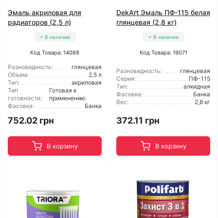
Эмаль акриловая для
DekArt Эмаль ПФ-115 белая
радиаторов (2,5 л)
глянцевая (2,8 кг)
В наличии
В наличии
Код Товара: 14088
Код Товара: 19071
Разновидность:
глянцевая
Разновидность:
глянцевая
Объем:
2,5 л
Серия:
ПФ-115
Тип:
акриловая
Тип:
алкидная
Тип
Готовая к
Фасовка:
Банка
готовности:
применению
Вес:
2,8 кг
Фасовка:
Банка
752.02 грн
372.11 грн
В корзину
В корзину