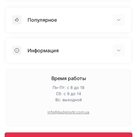
Популярное
Гипсокартон
OSB
Информация
Пенопласт
Пенополистирол
Доставка
Минеральная вата
Оплата
Время работы
Клей для плитки
Контакты
Пн-Пт: с 8 до 18
Гарантия и возврат
Сб: с 9 до 14
Вс: выходной
Про магазин
Политика конфиденциальности
info@budprostir.com.ua
Блог
Карта сайта
Производители