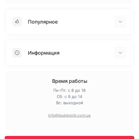
Популярное
Гипсокартон
OSB
Информация
Пенопласт
Пенополистирол
Доставка
Минеральная вата
Оплата
Время работы
Клей для плитки
Контакты
Пн-Пт: с 8 до 18
Гарантия и возврат
Сб: с 9 до 14
Вс: выходной
Про магазин
Политика конфиденциальности
info@budprostir.com.ua
Блог
Карта сайта
Производители