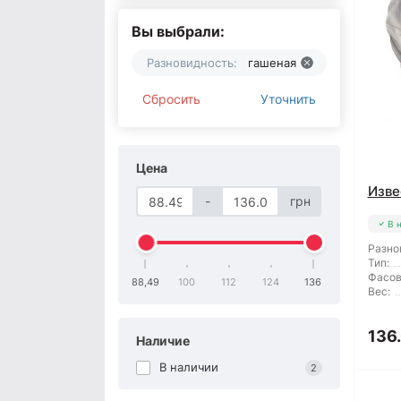
Вы выбрали:
Разновидность:
гашеная
Сбросить
Уточнить
Цена
Изве
-
грн
В 
Разно
Тип:
Фасов
88,49
100
112
124
136
Вес:
136
Наличие
В наличии
2