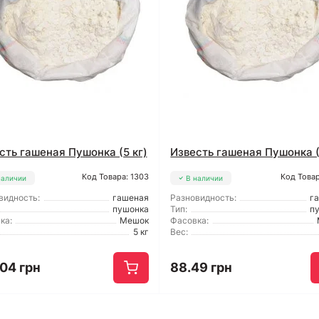
сть гашеная Пушонка (5 кг)
Известь гашеная Пушонка (
Код Товара: 1303
Код Товар
наличии
В наличии
видность:
гашеная
Разновидность:
г
пушонка
Тип:
п
ка:
Мешок
Фасовка:
5 кг
Вес:
.04 грн
88.49 грн