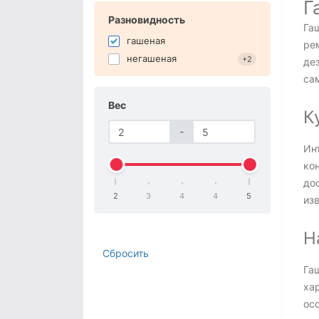
Г
Разновидность
Га
гашеная
ре
негашеная
+2
де
са
Вес
К
-
Ин
ко
до
2
3
4
4
5
из
Н
Сбросить
Гаш
ха
осо