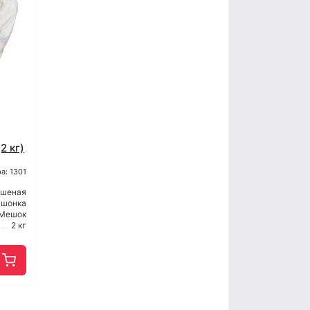
2 кг)
а: 1301
ашеная
ушонка
Мешок
2 кг