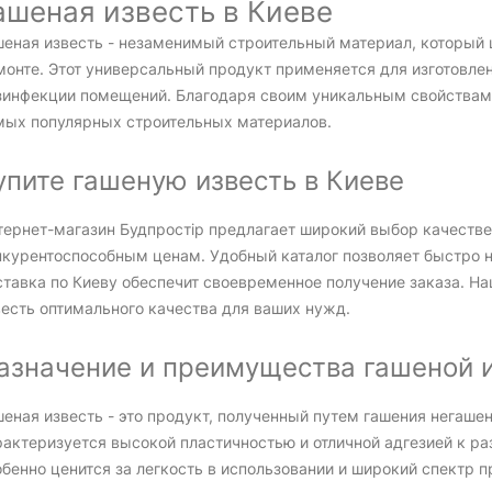
ашеная известь в Киеве
шеная известь - незаменимый строительный материал, который 
монте. Этот универсальный продукт применяется для изготовлен
зинфекции помещений. Благодаря своим уникальным свойствам,
мых популярных строительных материалов.
упите гашеную известь в Киеве
тернет-магазин Будпростір предлагает широкий выбор качестве
нкурентоспособным ценам. Удобный каталог позволяет быстро н
ставка по Киеву обеспечит своевременное получение заказа. На
весть оптимального качества для ваших нужд.
азначение и преимущества гашеной 
еная известь - это продукт, полученный путем гашения негаше
рактеризуется высокой пластичностью и отличной адгезией к р
бенно ценится за легкость в использовании и широкий спектр 