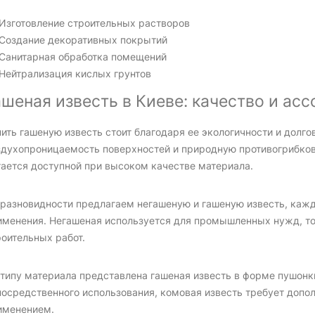
Изготовление строительных растворов
Создание декоративных покрытий
Санитарная обработка помещений
Нейтрализация кислых грунтов
ашеная известь в Киеве: качество и ас
ить гашеную известь стоит благодаря ее экологичности и долг
здухопроницаемость поверхностей и природную противогрибков
тается доступной при высоком качестве материала.
 разновидности предлагаем негашеную и гашеную известь, кажд
именения. Негашеная используется для промышленных нужд, то
роительных работ.
 типу материала представлена гашеная известь в форме пушонк
посредственного использования, комовая известь требует допо
именением.