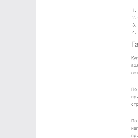
Г
Куп
во
ос
По
пр
ст
По
не
пр