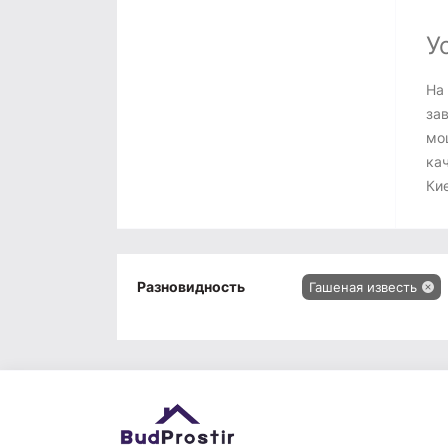
У
На
за
мо
кач
Ки
Разновидность
Гашеная известь