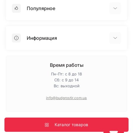
Популярное
Гипсокартон
OSB
Информация
Пенопласт
Пенополистирол
Доставка
Минеральная вата
Оплата
Время работы
Клей для плитки
Контакты
Пн-Пт: с 8 до 18
Гарантия и возврат
Сб: с 9 до 14
Вс: выходной
Про магазин
Политика конфиденциальности
info@budprostir.com.ua
Блог
Карта сайта
Производители
Каталог товаров