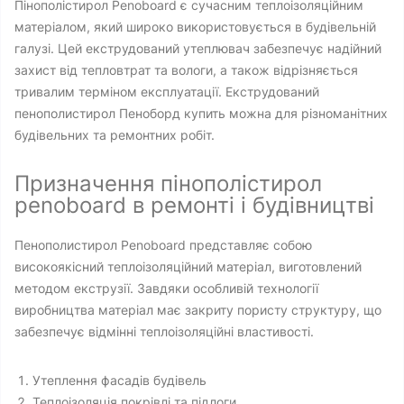
Пінополістирол Penoboard є сучасним теплоізоляційним
матеріалом, який широко використовується в будівельній
галузі. Цей екструдований утеплювач забезпечує надійний
захист від тепловтрат та вологи, а також відрізняється
тривалим терміном експлуатації. Екструдований
пенополистирол Пеноборд купить можна для різноманітних
будівельних та ремонтних робіт.
Призначення пінополістирол
penoboard в ремонті і будівництві
Пенополистирол Penoboard представляє собою
високоякісний теплоізоляційний матеріал, виготовлений
методом екструзії. Завдяки особливій технології
виробництва матеріал має закриту пористу структуру, що
забезпечує відмінні теплоізоляційні властивості.
Утеплення фасадів будівель
Теплоізоляція покрівлі та підлоги