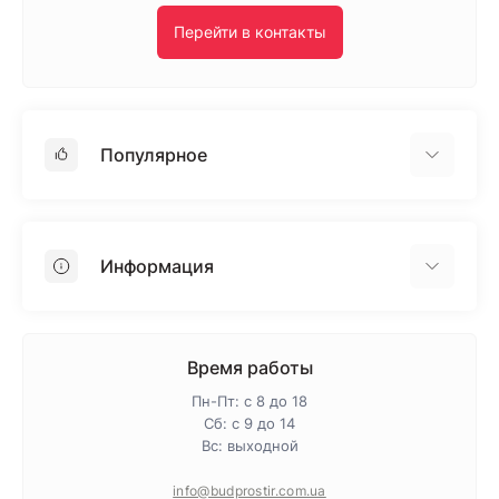
Перейти в контакты
Популярное
Гипсокартон
OSB
Информация
Пенопласт
Пенополистирол
Доставка
Минеральная вата
Оплата
Время работы
Клей для плитки
Контакты
Пн-Пт: с 8 до 18
Гарантия и возврат
Сб: с 9 до 14
Вс: выходной
Про магазин
Политика конфиденциальности
info@budprostir.com.ua