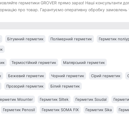
мовляйте герметики GROVER прямо зараз! Наші консультанти до
ормацію про товар. Гарантуємо оперативну обробку замовлень т
к
Бітумний герметик
Полімерний герметик
Герметик поліу
ик
тик
Термостійкий герметик
Малярський герметик
к
Бежевий герметик
Чорний герметик
Сірий герметик
Прозорий герметик
Білий герметик
Герметик Mounter
Герметик Siltek
Герметик Soudal
Гермети
Герметик Penosil
Герметик SOMA FIX
Герметик Sika
Герме