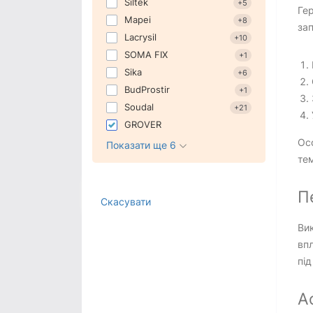
Siltek
+5
Герметик Mapei
Гер
Герметик Smartech
Mapei
+8
зап
Герметик Penosil
Lacrysil
+10
Герметик SOMA FIX
SOMA FIX
+1
Герметик Sika
Sika
+6
Герметик Lacrysil
BudProstir
+1
Герметик Ceresit
Soudal
+21
Герметик Anserglob
GROVER
Осо
Показати ще 6
тем
П
Скасувати
Вик
впл
під
А