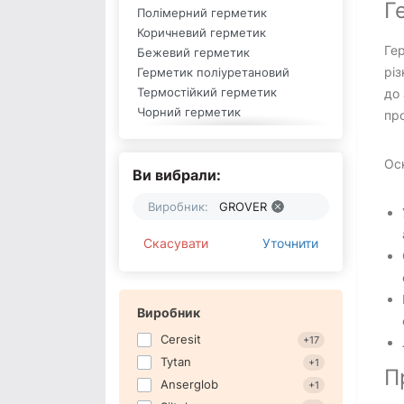
Г
Полімерний герметик
Коричневий герметик
Гер
Бежевий герметик
різ
Герметик поліуретановий
Термостійкий герметик
до 
Чорний герметик
пр
Сірий герметик
Світло-сірий герметик
Ос
Червоний герметик
Ви вибрали:
Графітовий герметик
Виробник:
GROVER
Акриловий герметик
Прозорий герметик
Скасувати
Уточнити
Білий герметик
Малярський герметик
Силіконовий герметик
Герметик Unipak
Виробник
Герметик Mounter
Ceresit
+17
Герметик Siltek
Tytan
+1
Герметик Soudal
П
Anserglob
+1
Герметик Tytan