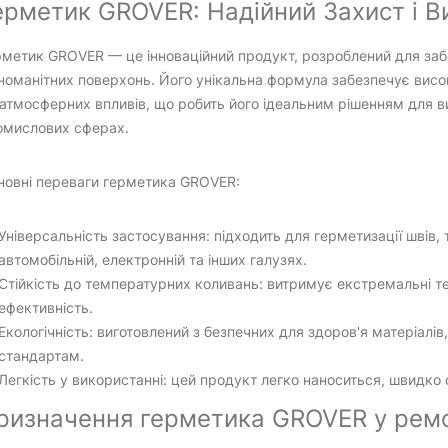
ерметик GROVER: Надійний Захист і В
метик GROVER — це інноваційний продукт, розроблений для забе
номанітних поверхонь. Його унікальна формула забезпечує висок
атмосферних впливів, що робить його ідеальним рішенням для ви
омислових сферах.
новні переваги герметика GROVER:
Універсальність застосування: підходить для герметизації швів, т
автомобільній, електронній та інших галузях.
Стійкість до температурних коливань: витримує екстремальні те
ефективність.
Екологічність: виготовлений з безпечних для здоров'я матеріалі
стандартам.
Легкість у використанні: цей продукт легко наноситься, швидко 
ризначення герметика GROVER у ремон