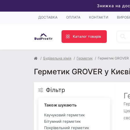
Знижка на дос
ДОСТАВКА
ОПЛАТА
КОНТАКТИ
ВИРОБ
Каталог товарів
Будівельна хімія
Герметик
Герметик GROVER
Герметик GROVER у Києв
Фільтр
Г
Гер
Також шукають
Цей
Каучуковий герметик
сво
Бітумний герметик
Покрівельний герметик