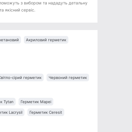
поможуть з вибором та нададуть детальну
а якісний сервіс.
ретановий
Акриловий герметик
Світло-сірий герметик
Червоний герметик
к Tytan
Герметик Mapei
тик Lacrysil
Герметик Ceresit