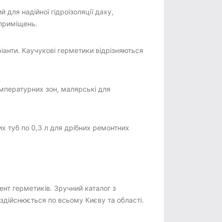
для надійної гідроізоляції даху,
 приміщень.
ріанти. Каучукові герметики відрізняються
емпературних зон, малярські для
х туб по 0,3 л для дрібних ремонтних
ент герметиків. Зручний каталог з
здійснюється по всьому Києву та області.