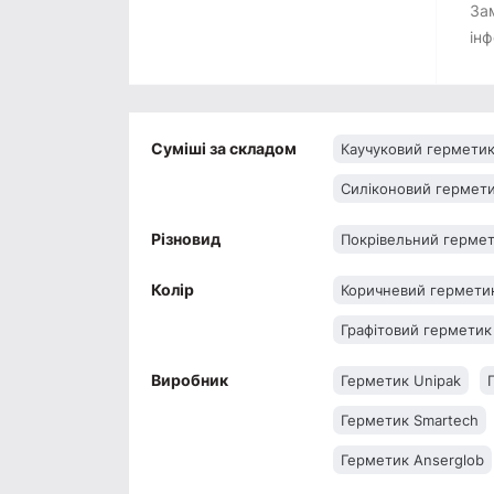
За
інф
Суміші за складом
Каучуковий гермети
Силіконовий гермет
Різновид
Покрівельний герме
Колір
Коричневий гермети
Графітовий герметик
Виробник
Герметик Unipak
Герметик Smartech
Герметик Anserglob