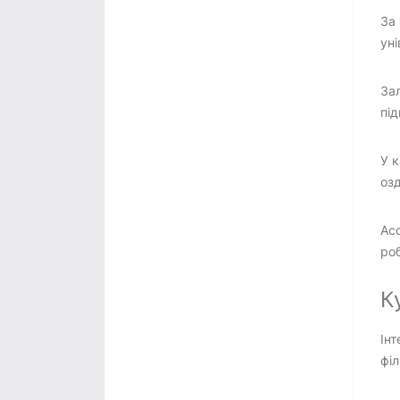
За 
уні
Зал
під
У к
озд
Асо
роб
К
Інт
філ