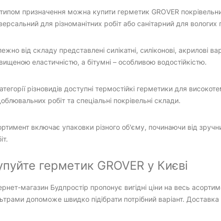
типом призначення можна купити герметик GROVER покрівельний 
версальний для різноманітних робіт або санітарний для вологих
ежно від складу представлені силікатні, силіконові, акрилові ва
вищеною еластичністю, а бітумні – особливою водостійкістю.
атегорії різновидів доступні термостійкі герметики для високот
облювальних робіт та спеціальні покрівельні склади.
ртимент включає упаковки різного об'єму, починаючи від зручни
іт.
упуйте герметик GROVER у Києві
ернет-магазин Будпростір пропонує вигідні ціни на весь асортим
ьтрами допоможе швидко підібрати потрібний варіант. Доставка 