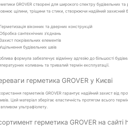
метики GROVER створені для широкого спектру будівельних та 
овнює щілини, тріщини та стики, створюючи надійний захисний б
Герметизація віконних та дверних конструкцій
Обробка сантехнічних з'єднань
Захист покрівельних елементів
Ущільнення будівельних швів
блива формула забезпечує відмінну адгезію до більшості будівел
пературних коливань та тривалий термін експлуатації.
ереваги герметика GROVER у Києві
ористання герметиків GROVER гарантує надійний захист від прот
ивів. Цей матеріал зберігає еластичність протягом всього термі
 впливом ультрафіолету.
сортимент герметика GROVER на сайті ht