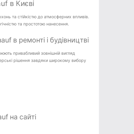
uf в Києві
рхонь та стійкістю до атмосферних впливів.
гічністю та простотою нанесення.
uf в ремонті і будівництві
орюють привабливий зовнішній вигляд
нерські рішення завдяки широкому вибору
f на сайті