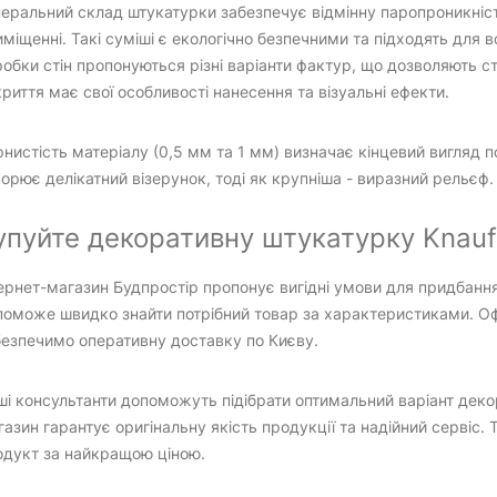
еральний склад штукатурки забезпечує відмінну паропроникніст
міщенні. Такі суміші є екологічно безпечними та підходять для в
обки стін пропонуються різні варіанти фактур, що дозволяють с
риття має свої особливості нанесення та візуальні ефекти.
нистість матеріалу (0,5 мм та 1 мм) визначає кінцевий вигляд 
орює делікатний візерунок, тоді як крупніша - виразний рельєф.
упуйте декоративну штукатурку Knauf 
ернет-магазин Будпростір пропонує вигідні умови для придбання
поможе швидко знайти потрібний товар за характеристиками. Оф
безпечимо оперативну доставку по Києву.
і консультанти допоможуть підібрати оптимальний варіант деко
азин гарантує оригінальну якість продукції та надійний сервіс.
одукт за найкращою ціною.