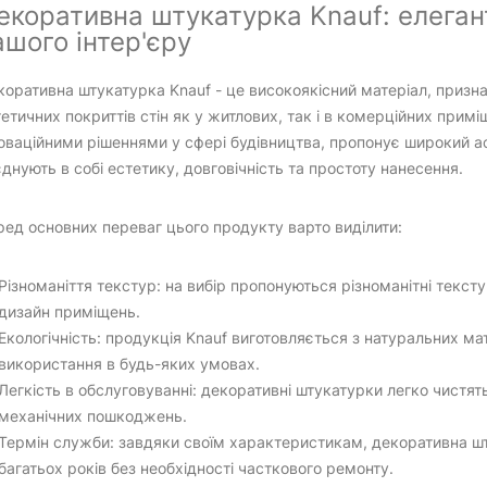
екоративна штукатурка Knauf: елегант
ашого інтер'єру
оративна штукатурка Knauf - це високоякісний матеріал, призн
етичних покриттів стін як у житлових, так і в комерційних прим
оваційними рішеннями у сфері будівництва, пропонує широкий а
днують в собі естетику, довговічність та простоту нанесення.
ед основних переваг цього продукту варто виділити:
Різноманіття текстур: на вибір пропонуються різноманітні текст
дизайн приміщень.
Екологічність: продукція Knauf виготовляється з натуральних ма
використання в будь-яких умовах.
Легкість в обслуговуванні: декоративні штукатурки легко чистят
механічних пошкоджень.
Термін служби: завдяки своїм характеристикам, декоративна ш
багатьох років без необхідності часткового ремонту.