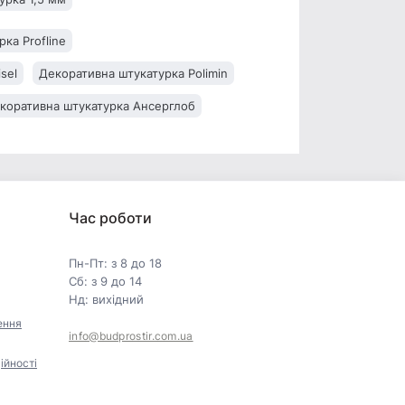
ка Profline
sel
Декоративна штукатурка Polimin
коративна штукатурка Ансерглоб
Час роботи
Пн-Пт: з 8 до 18
Сб: з 9 до 14
Нд: вихідний
ення
info@budprostir.com.ua
ійності