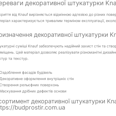
ереваги декоративної штукатурки Kna
риття від Knauf вирізняється відмінною адгезією до різних пове
еріал характеризується тривалим терміном експлуатації, еколо
ризначення декоративної штукатурки Kna
катурні суміші Knauf забезпечують надійний захист стін та ств
міщень. Цей матеріал дозволяє реалізувати різноманітні дизай
тур та текстур.
Оздоблення фасадів будівель
Декоративне оформлення внутрішніх стін
Створення рельєфних поверхонь
Маскування дрібних дефектів основи
сортимент декоративної штукатурки Knau
tps://budprostir.com.ua