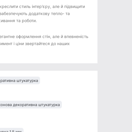
реслити стиль інтер'єру, але й підвищити
 забезпечують додаткову тепло- та
ивання та роботи.
гантне оформлення стін, але й впевненість
тимент і ціни звертайтеся до наших
оративна штукатурка
конова декоративна штукатурка
урка 1,5 мм