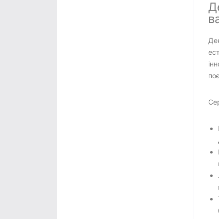
Д
в
Дек
ест
інн
поє
Сер