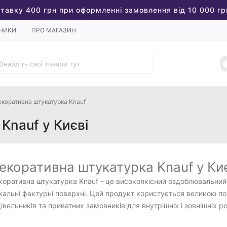
тавку 400 грн при оформленні замовлення від 10 000 гр
НИКИ
ПРО МАГАЗИН
коративна штукатурка Knauf
Knauf у Києві
екоративна штукатурка Knauf у Ки
оративна штукатурка Knauf - це високоякісний оздоблювальний
кальні фактурні поверхні. Цей продукт користується великою п
івельників та приватних замовників для внутрішніх і зовнішніх ро