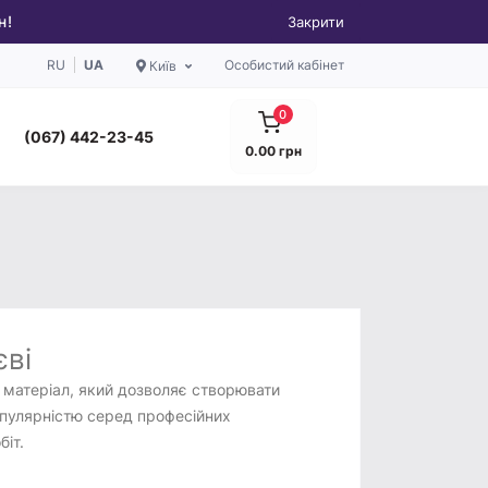
н!
Закрити
RU
UA
Особистий кабінет
Київ
0
(067) 442-23-45
0.00 грн
єві
 матеріал, який дозволяє створювати
опулярністю серед професійних
біт.