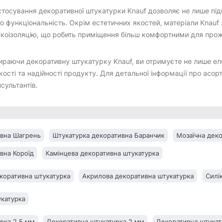
тосування декоративної штукатурки Knauf дозволяє не лише підк
о функціональність. Окрім естетичних якостей, матеріали Knauf
укоізоляцію, що робить приміщення більш комфортними для прож
раючи декоративну штукатурку Knauf, ви отримуєте не лише еле
кості та надійності продукту. Для детальної інформації про асор
сультантів.
ивна Шагрень
Штукатурка декоративна Баранчик
Мозаїчна дек
вна Короїд
Камінцева декоративна штукатурка
екоративна штукатурка
Акрилова декоративна штукатурка
Силі
укатурка
рка 2,5 мм
Декоративна штукатурка 2 мм
Декоративна штукат