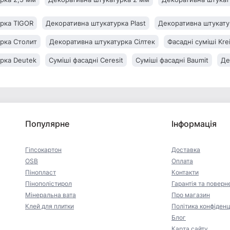
рка TIGOR
Декоративна штукатурка Plast
Декоративна штукатур
рка Столит
Декоративна штукатурка Сілтек
Фасадні суміші Krei
рка Deutek
Суміші фасадні Ceresit
Суміші фасадні Baumit
Де
Популярне
Інформація
Гіпсокартон
Доставка
OSB
Оплата
Пінопласт
Контакти
Пінополістирол
Гарантія та поверн
Мінеральна вата
Про магазин
Клей для плитки
Політика конфіденц
Блог
Карта сайту