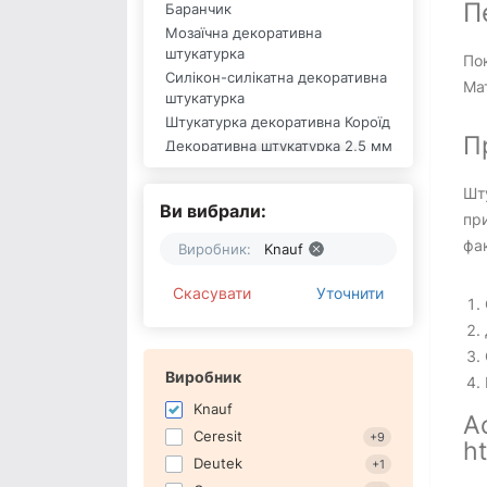
П
Баранчик
Мозаїчна декоративна
штукатурка
Пок
Силікон-силікатна декоративна
Мат
штукатурка
Штукатурка декоративна Короїд
П
Декоративна штукатурка 2,5 мм
Акрилова декоративна
штукатурка
Шту
Ви вибрали:
Декоративна штукатурка 2 мм
при
Біла декоративна штукатурка
фак
Виробник:
Knauf
Силіконова декоративна
штукатурка
Скасувати
Уточнити
Камінцева декоративна
штукатурка
Декоративна штукатурка 1,5 мм
Декоративна штукатурка TIGOR
Виробник
Декоративна штукатурка Plast
Knauf
А
Декоративна штукатурка
Ceresit
+9
Profline
ht
Deutek
+1
Декоративна штукатурка