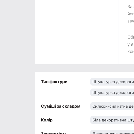
Зас
йог
зв
Оби
у я
кон
Тип фактури
Штукатурка декорат
Штукатурка декорати
Суміші за складом
Силікон-силікатна д
Колір
Біла декоративна шт
Зернистість
Декоративна штукату