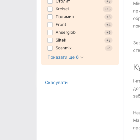
Столит
Столит
+3
Мін
Декоративна штукатурка Сілтек
Kreisel
+13
при
Фасадні суміші Kreisel
Полимин
+3
обр
Декоративна штукатурка Polimin
Front
+4
пок
Декоративна штукатурка
Anserglob
+9
Deutek
Siltek
Суміші фасадні Ceresit
+3
Зер
Суміші фасадні Baumit
Scanmix
+1
ств
Декоративна штукатурка
Показати ще 6
Ансерглоб
К
Інт
Скасувати
до
за
Наш
Маг
пр