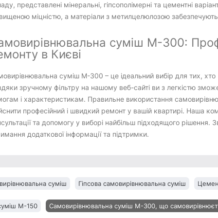
аду, представлені мінеральні, гіпсополімерні та цементні варіан
двищеною міцністю, а матеріали з метилцелюлозою забезпечують
амовирівнювальна суміш М-300: Проф
емонту в Києві
овирівнювальна суміш М-300 – це ідеальний вибір для тих, хто 
дяки зручному фільтру на нашому веб-сайті ви з легкістю зможе
могам і характеристикам. Правильне використання самовирівню
йснити професійний і швидкий ремонт у вашій квартирі. Наша ко
сультації та допомогу у виборі найбільш підходящого рішення. 
имання додаткової інформації та підтримки.
вирівнювальна суміш
Гіпсова самовирівнювальна суміш
Цемен
суміш М-150
Самовирівнювальна суміш М-300, що самовирівнюєт