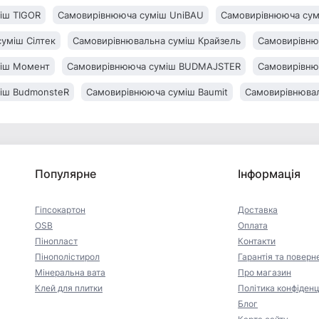
іш TIGOR
Самовирівнююча суміш UniBAU
Самовирівнююча сумі
уміш Сілтек
Самовирівнювальна суміш Крайзель
Самовирівню
міш Момент
Самовирівнююча суміш BUDMAJSTER
Самовирівнюв
іш BudmonsteR
Самовирівнююча суміш Baumit
Самовирівнювал
Популярне
Інформація
Гіпсокартон
Доставка
OSB
Оплата
Пінопласт
Контакти
Пінополістирол
Гарантія та поверн
Мінеральна вата
Про магазин
Клей для плитки
Політика конфіденц
Блог