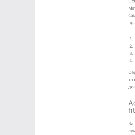
Осн
Ма
сам
про
Сер
та 
дов
А
ht
За 
су