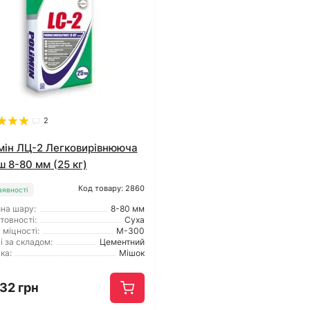
2
мін ЛЦ-2 Легковирівнююча
ш 8-80 мм (25 кг)
Код товару: 2860
аявності
на шару:
8-80 мм
товності:
Суха
 міцності:
М-300
і за складом:
Цементний
ка:
Мішок
32 грн