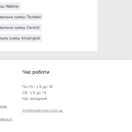
ш Wallmix
вальна суміш Полімін
альна суміш Ceresit
ьна суміш Anserglob
Час роботи
Пн-Пт: з 8 до 18
Сб: з 9 до 14
Нд: вихідний
ення
info@budprostir.com.ua
ійності