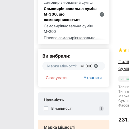
самовирівнювальна суміш
Самовирівнювальна суміш
М-300, що
самовирівнюється
Самовирівнювальна суміш
М-200
Гіпсова самовирівнювальна
суміш
Цементна самовирівнювальна
суміш
Ви вибрали:
Полі
Самовирівнююча суміш TIGOR
Марка міцності:
М-300
Самовирівнююча суміш UniBAU
сумі
Самовирівнююча суміш Wallmix
Скасувати
Уточнити
В н
Самовирівнювальна суміш
Сілтек
Товщи
Тип го
Самовирівнювальна суміш
Марка
Крайзель
Наявність
Суміш
Самовирівнювальна суміш
Фасов
В наявності
1
Полімін
Самовирівнююча суміш Момент
231.
Самовирівнююча суміш
Марка міцності
BUDMAJSTER