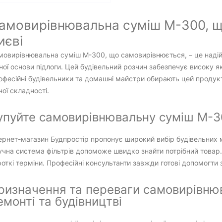
амовирівнювальна суміш М-300, щ
иєві
мовирівнювальна суміш М-300, що самовирівнюється, – це надій
ної основи підлоги. Цей будівельний розчин забезпечує високу як
фесійні будівельники та домашні майстри обирають цей продук
ної складності.
упуйте самовирівнювальну суміш М-30
ернет-магазин Будпростір пропонує широкий вибір будівельних 
чна система фільтрів допоможе швидко знайти потрібний товар.
откі терміни. Професійні консультанти завжди готові допомогти 
ризначення та переваги самовирівнюв
емонті та будівництві