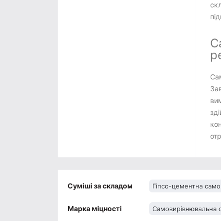
скл
пі
С
р
Сам
Зав
ви
зді
кон
отр
Суміші за складом
Гіпсо-цементна само
Марка міцності
Самовирівнювальна 