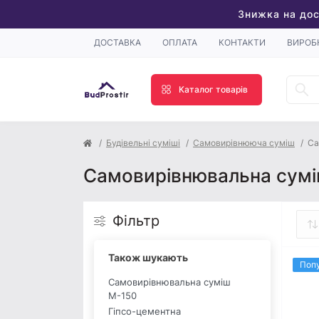
Знижка на дос
ДОСТАВКА
ОПЛАТА
КОНТАКТИ
ВИРОБ
Каталог товарів
Будівельні суміші
Самовирівнююча суміш
Са
Самовирівнювальна сумі
Фільтр
Також шукають
Поп
Самовирівнювальна суміш
М-150
Гіпсо-цементна