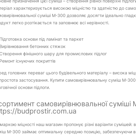
овне призначення цієї суміші – створення рівної поверхні підло
теріал характеризується високою міцністю та здатністю до сам
овирівнювальної суміші М-300 дозволяє досягти ідеально гладко
дукт легко розтікається та заповнює всі нерівності.
Підготовка основи під ламінат та паркет
Вирівнювання бетонних стяжок
Створення фінішного шару для промислових підлог
Ремонт існуючих покриттів
ед головних переваг цього будівельного матеріалу – висока міцн
простота застосування. Купити самовирівнювальну суміш М-300 
говічної основи підлоги.
сортимент самовирівнювальної суміші М
tps://budprostir.com.ua
маркою міцності наш магазин пропонує різні варіанти сумішей:
міш М-300 займає оптимальну середню позицію, забезпечуючи ві