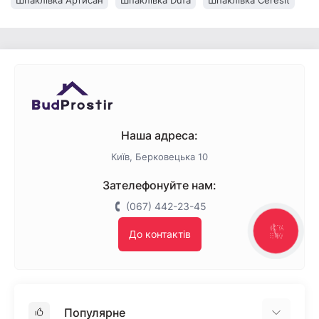
Шпаклівка Артисан
Шпаклівка Dufa
Шпаклівка Ceresit
Шпаклівка Caparol
Шпаклівка Aygips
Шпаклівка Anserglob
Наша адреса:
Київ, Берковецька 10
Зателефонуйте нам:
(067) 442-23-45
КНОПКА
До контактів
ЗВ'ЯЗКУ
Популярне