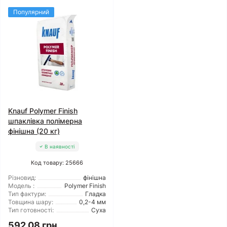
Популярний
Knauf Polymer Finish
шпаклівка полімерна
фінішна (20 кг)
В наявності
Код товару: 25666
Різновид:
фінішна
Модель :
Polymer Finish
Тип фактури:
Гладка
Товщина шару:
0,2-4 мм
Тип готовності:
Суха
592.08 грн