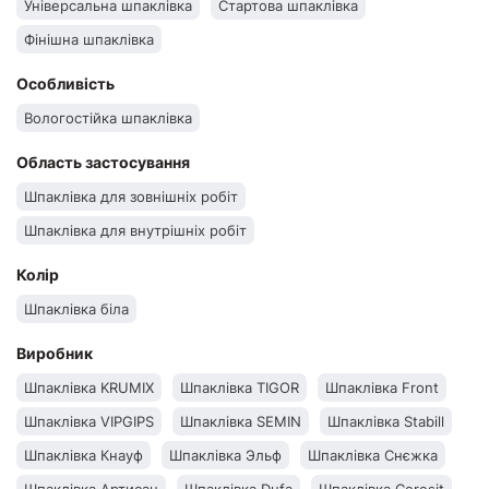
Універсальна шпаклівка
Стартова шпаклівка
Фінішна шпаклівка
Особливість
Вологостійка шпаклівка
Область застосування
Шпаклівка для зовнішніх робіт
Шпаклівка для внутрішніх робіт
Колір
Шпаклівка біла
Виробник
Шпаклівка KRUMIX
Шпаклівка TIGOR
Шпаклівка Front
Шпаклівка VIPGIPS
Шпаклівка SEMIN
Шпаклівка Stabill
Шпаклівка Кнауф
Шпаклівка Эльф
Шпаклівка Снєжка