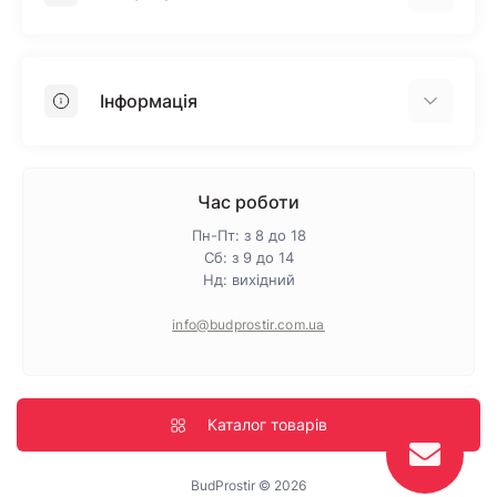
Гіпсокартон
OSB
Інформація
Пінопласт
Пінополістирол
Доставка
Мінеральна вата
Оплата
Час роботи
Клей для плитки
Контакти
Пн-Пт: з 8 до 18
Гарантія та повернення
Сб: з 9 до 14
Нд: вихідний
Про магазин
Політика конфіденційності
info@budprostir.com.ua
Блог
Карта сайту
Виробники
Каталог товарів
BudProstir © 2026