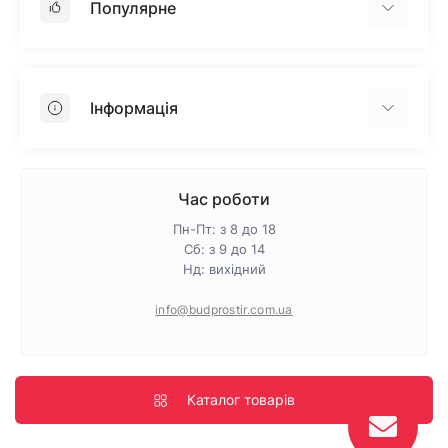
Популярне
Гіпсокартон
OSB
Інформація
Пінопласт
Пінополістирол
Доставка
Мінеральна вата
Оплата
Час роботи
Клей для плитки
Контакти
Пн-Пт: з 8 до 18
Гарантія та повернення
Сб: з 9 до 14
Нд: вихідний
Про магазин
Політика конфіденційності
info@budprostir.com.ua
Блог
Карта сайту
Виробники
Каталог товарів