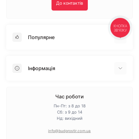
До контактів
КНОПКА
ЗВ'ЯЗКУ
Популярне
Гіпсокартон
OSB
Інформація
Пінопласт
Пінополістирол
Доставка
Мінеральна вата
Оплата
Час роботи
Клей для плитки
Контакти
Пн-Пт: з 8 до 18
Гарантія та повернення
Сб: з 9 до 14
Нд: вихідний
Про магазин
Політика конфіденційності
info@budprostir.com.ua
Блог