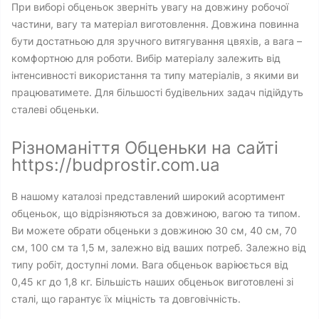
При виборі обценьок зверніть увагу на довжину робочої
частини, вагу та матеріал виготовлення. Довжина повинна
бути достатньою для зручного витягування цвяхів, а вага –
комфортною для роботи. Вибір матеріалу залежить від
інтенсивності використання та типу матеріалів, з якими ви
працюватимете. Для більшості будівельних задач підійдуть
сталеві обценьки.
Різноманіття Обценьки на сайті
https://budprostir.com.ua
В нашому каталозі представлений широкий асортимент
обценьок, що відрізняються за довжиною, вагою та типом.
Ви можете обрати обценьки з довжиною 30 см, 40 см, 70
см, 100 см та 1,5 м, залежно від ваших потреб. Залежно від
типу робіт, доступні ломи. Вага обценьок варіюється від
0,45 кг до 1,8 кг. Більшість наших обценьок виготовлені зі
сталі, що гарантує їх міцність та довговічність.