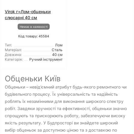
Virok г=Лом-обценьки
слюсарні 40 см
Немає в наявності
Код товару: 45584
Тип:
Лом
Матеріал:
Сталь
Довжина:
40 см
Категорія:
Ручний інструмент
Обценьки Київ
Обценьки – невід'ємний атрибут будь-якого ремонтного чи
будівельного процесу. Їх універсальність та надійність
роблять їх незамінними для виконання широкого спектру
робіт. Завдяки зручності та ефективності, обценьки значно
спрощують та прискорюють роботу, забезпечуючи високу
якість результату. У Будпросторі ви знайдете широкий
вибір обценьок за доступною ціною та з доставкою по