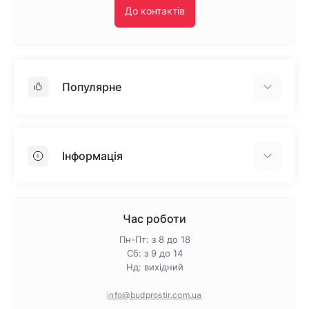
До контактів
Популярне
Гіпсокартон
OSB
Інформація
Пінопласт
Пінополістирол
Доставка
Мінеральна вата
Оплата
Час роботи
Клей для плитки
Контакти
Пн-Пт: з 8 до 18
Гарантія та повернення
Сб: з 9 до 14
Нд: вихідний
Про магазин
Політика конфіденційності
info@budprostir.com.ua
Блог