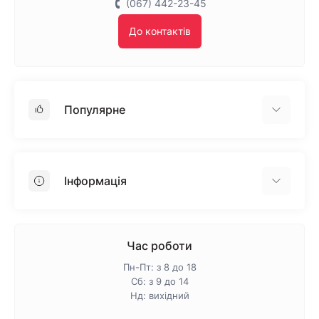
(067) 442-23-45
До контактів
Популярне
Гіпсокартон
OSB
Інформація
Пінопласт
Пінополістирол
Доставка
Мінеральна вата
Оплата
Час роботи
Клей для плитки
Контакти
Пн-Пт: з 8 до 18
Гарантія та повернення
Сб: з 9 до 14
Нд: вихідний
Про магазин
Політика конфіденційності